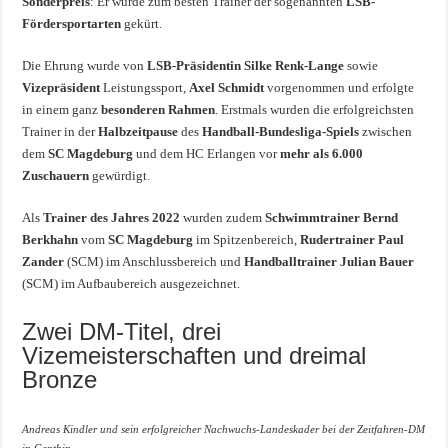
Sonderpreis
: Er wurde zum besten Trainer der sogenannten
LSB-
Fördersportarten
gekürt.
Die Ehrung wurde von
LSB-Präsidentin Silke Renk-Lange
sowie
Vizepräsident
Leistungssport,
Axel Schmidt
vorgenommen und erfolgte
in einem ganz
besonderen Rahmen
. Erstmals wurden die erfolgreichsten
Trainer in der
Halbzeitpause
des
Handball-Bundesliga-Spiels
zwischen
dem
SC Magdeburg
und dem HC Erlangen vor
mehr als 6.000
Zuschauern
gewürdigt.
Als
Trainer des Jahres 2022
wurden zudem
Schwimmtrainer Bernd
Berkhahn
vom
SC Magdeburg
im Spitzenbereich,
Rudertrainer Paul
Zander
(SCM) im Anschlussbereich und
Handballtrainer Julian Bauer
(SCM) im Aufbaubereich ausgezeichnet.
Zwei DM-Titel, drei
Vizemeisterschaften und dreimal
Bronze
Andreas Kindler und sein erfolgreicher Nachwuchs-Landeskader bei der Zeitfahren-DM