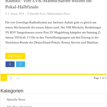
Radball: Vier LVR-Mannschaften wollen ins
Pokal-Halbfinale
3. Januar 2019
Aktuelle News
,
Hallenradsport News
Für vier Zweitliga-Radballteams aus Sachsen-Anhalt geht es gleich am
ersten Wochenende des neuen Jahres rund. Der VfH Mücheln, Reideburger
SV, RSV Sangerhausen sowie Post SV Magdeburg kämpfen am Samstag (5.
Januar 2019) ab 13 Uhr in den Viertelfinalgruppen um den Einzug in die
Vorschluss-Runde des Deutschland-Pokals. Ronny Sievers und Matthias
…
mehr lesen »
1
2
»
Page 1 of 2
Kategorien
Aktuelle News
Alle News Startseite