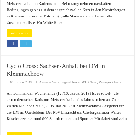
Meisterschaften im Radcross teil. Bei unangenehmen nasskalten
Bedingungen gab es auf dem anspruchsvollen Kurs in den Kiebitzbergen
in Kleinmachnow (bei Potsdam) große Startefelder und eine tolle
Zuschauerkulisse. Für White Rock …
mehr lesen »
Cyclo Cross: Sachsen-Anhalt bei DM in
Kleinmachnow
10. Januar 2019
Aktuelle News
,
Jugend News
,
MTB News
,
Rennsport News
Am kommenden Wochenende (12./13. Januar 2019) ist es soweit: die
ersten deutschen Radsport-Meisterschaften des Jahres stehen an. Zum
vierten Mal nach 2003, 2005 und 2012 ist Kleinmachnow Gastgeber für
die DM im Querfeldein. Der RSV Eintracht um Cheforganisator Walter
Röseler erwartet rund 600 Sportlerinnen und Sportler. Mit dabei sind zehn
…