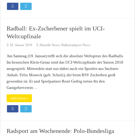
Radball: Ex-Zscherbener spielt im UCI-
Weltcupfinale
18. Januar 2019
Aktuelle News
,
Hallenradsport News
Am Samstag (19. Januar) trifft sich die absolute Weltspitze des Radballs.
Im hessischen Klein-Gerau wird das UCI-Weltcupfinale der Saison 2018
ausgespielt. Mittendrin statt nur dabei auch ein Sportler aus Sachsen-
Anhalt. Felix Moneck (geb. Scholz), der beim RSV Zscherben groß
geworden ist. Er und Spielpartner René Gerbig treten für den
Gastgeberverein …
mehr lesen »
Radsport am Wochenende: Polo-Bundesliga