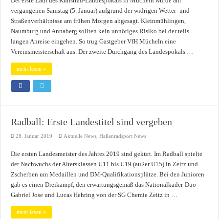
Der erste Lauf des Kunstrad-Landespokals in Mücheln wurde am
vergangenen Samstag (5. Januar) aufgrund der widrigen Wetter- und
Straßenverhältnisse am frühen Morgen abgesagt. Kleinmühlingen,
Naumburg und Annaberg sollten kein unnötiges Risiko bei der teils
langen Anreise eingehen. So trug Gastgeber VfH Mücheln eine
Vereinsmeisterschaft aus. Der zweite Durchgang des Landespokals …
mehr lesen »
Radball: Erste Landestitel sind vergeben
28. Januar 2019
Aktuelle News
,
Hallenradsport News
Die ersten Landesmeister des Jahres 2019 sind gekürt. Im Radball spielte
der Nachwuchs der Altersklassen U11 bis U19 (außer U15) in Zeitz und
Zscherben um Medaillen und DM-Qualifikationsplätze. Bei den Junioren
gab es einen Dreikampf, den erwartungsgemäß das Nationalkader-Duo
Gabriel Jose und Lucas Hehring von der SG Chemie Zeitz in …
mehr lesen »