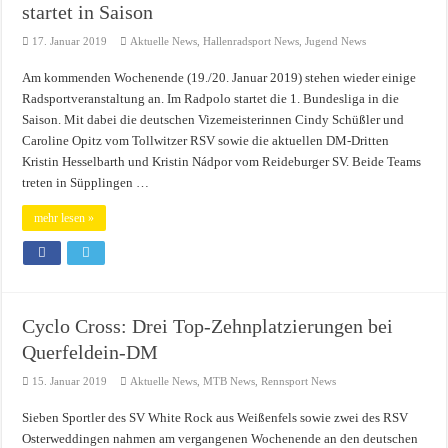
startet in Saison
17. Januar 2019
Aktuelle News
,
Hallenradsport News
,
Jugend News
Am kommenden Wochenende (19./20. Januar 2019) stehen wieder einige
Radsportveranstaltung an. Im Radpolo startet die 1. Bundesliga in die
Saison. Mit dabei die deutschen Vizemeisterinnen Cindy Schüßler und
Caroline Opitz vom Tollwitzer RSV sowie die aktuellen DM-Dritten
Kristin Hesselbarth und Kristin Nádpor vom Reideburger SV. Beide Teams
treten in Süpplingen …
mehr lesen »
Cyclo Cross: Drei Top-Zehnplatzierungen bei
Querfeldein-DM
15. Januar 2019
Aktuelle News
,
MTB News
,
Rennsport News
Sieben Sportler des SV White Rock aus Weißenfels sowie zwei des RSV
Osterweddingen nahmen am vergangenen Wochenende an den deutschen