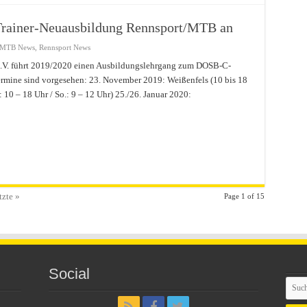
Trainer-Neuausbildung Rennsport/MTB an
MTB News
,
Rennsport News
.V. führt 2019/2020 einen Ausbildungslehrgang zum DOSB-C-
rmine sind vorgesehen: 23. November 2019: Weißenfels (10 bis 18
 10 – 18 Uhr / So.: 9 – 12 Uhr) 25./26. Januar 2020:
tzte »
Page 1 of 15
Social