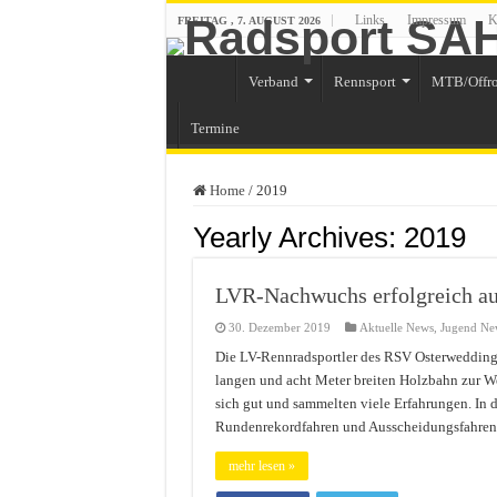
Links
Impressum
K
FREITAG , 7. AUGUST 2026
Verband
Rennsport
MTB/Offr
Termine
Home
/
2019
Yearly Archives:
2019
LVR-Nachwuchs erfolgreich au
30. Dezember 2019
Aktuelle News
,
Jugend Ne
Die LV-Rennradsportler des RSV Osterweddinge
langen und acht Meter breiten Holzbahn zur W
sich gut und sammelten viele Erfahrungen. In 
Rundenrekordfahren und Ausscheidungsfahren
mehr lesen »