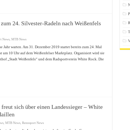
P
 zum 24. Silvester-Radeln nach Weißenfels
R
T
rt News
,
MTB News
V
ue Jahr warten. Am 31. Dezember 2019 startet bereits zum 24. Mal
 ist um 10 Uhr auf dem Weißenfelser Marktplatz. Organisiert wird sie
thof „Stadt Weißenfels“ und dem Radsportverein White Rock. Die
freut sich über einen Landessieger – White
aillen
ews
,
MTB News
,
Rennsport News