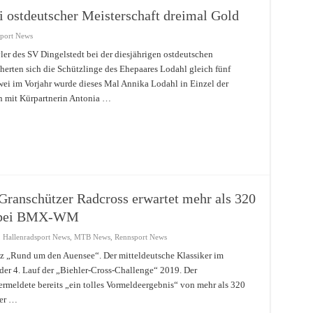
i ostdeutscher Meisterschaft dreimal Gold
sport News
yler des SV Dingelstedt bei der diesjährigen ostdeutschen
cherten sich die Schützlinge des Ehepaares Lodahl gleich fünf
ei im Vorjahr wurde dieses Mal Annika Lodahl in Einzel der
 mit Kürpartnerin Antonia …
ranschützer Radcross erwartet mehr als 320
et bei BMX-WM
,
Hallenradsport News
,
MTB News
,
Rennsport News
z „Rund um den Auensee“. Der mitteldeutsche Klassiker im
 der 4. Lauf der „Biehler-Cross-Challenge“ 2019. Der
rmeldete bereits „ein tolles Vormeldeergebnis“ von mehr als 320
ber …