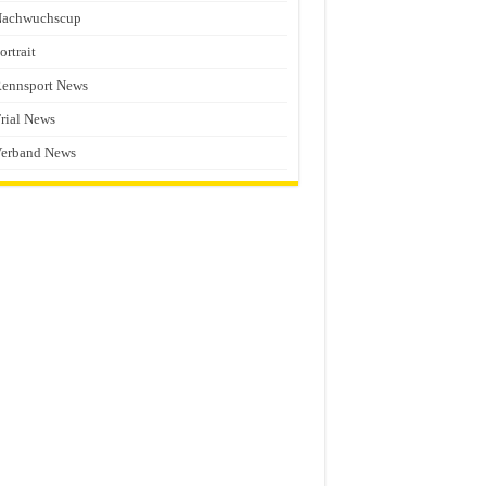
Nachwuchscup
ortrait
ennsport News
rial News
erband News