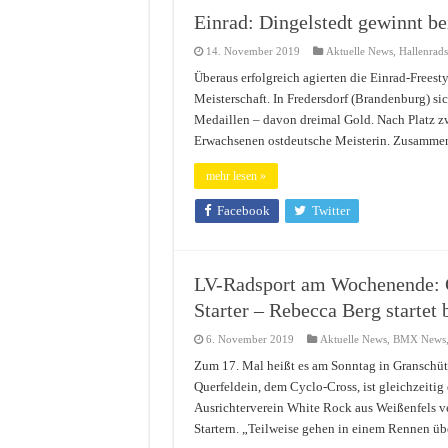
Einrad: Dingelstedt gewinnt be
14. November 2019
Aktuelle News
,
Hallenrad
Überaus erfolgreich agierten die Einrad-Freest
Meisterschaft. In Fredersdorf (Brandenburg) si
Medaillen – davon dreimal Gold. Nach Platz zw
Erwachsenen ostdeutsche Meisterin. Zusammen
mehr lesen »
Facebook
Twitter
LV-Radsport am Wochenende: G
Starter – Rebecca Berg start
6. November 2019
Aktuelle News
,
BMX News
Zum 17. Mal heißt es am Sonntag in Granschüt
Querfeldein, dem Cyclo-Cross, ist gleichzeitig
Ausrichterverein White Rock aus Weißenfels ve
Startern. „Teilweise gehen in einem Rennen ü