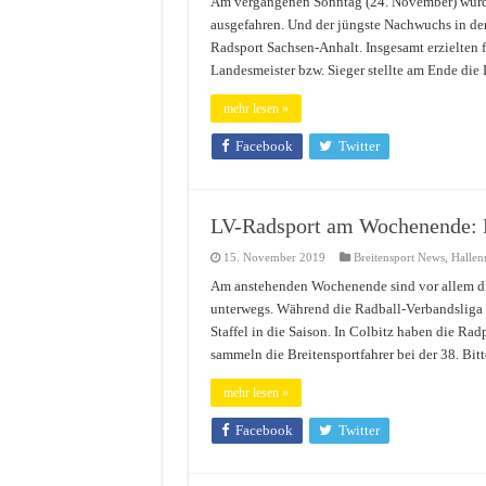
Am vergangenen Sonntag (24. November) wurde
ausgefahren. Und der jüngste Nachwuchs in der
Radsport Sachsen-Anhalt. Insgesamt erzielten f
Landesmeister bzw. Sieger stellte am Ende di
mehr lesen »
Facebook
Twitter
LV-Radsport am Wochenende: R
15. November 2019
Breitensport News
,
Hallen
Am anstehenden Wochenende sind vor allem di
unterwegs. Während die Radball-Verbandsliga N
Staffel in die Saison. In Colbitz haben die Ra
sammeln die Breitensportfahrer bei der 38. Bi
mehr lesen »
Facebook
Twitter