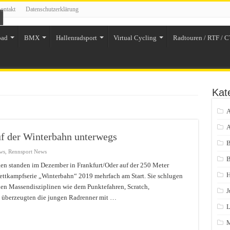
ontakt
Datenschutzerklärung
oad
BMX
Hallenradsport
Virtual Cycling
Radtouren / RTF / C
Kat
A
A
f der Winterbahn unterwegs
ws
,
Rennsport News
B
n standen im Dezember in Frankfurt/Oder auf der 250 Meter
H
ettkampfserie „Winterbahn“ 2019 mehrfach am Start. Sie schlugen
den Massendisziplinen wie dem Punktefahren, Scratch,
J
 überzeugten die jungen Radrenner mit …
L