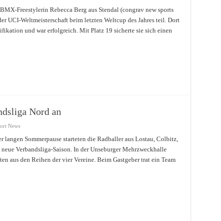
MX-Freestylerin Rebecca Berg aus Stendal (congrav new sports
 der UCI-Weltmeisterschaft beim letzten Weltcup des Jahres teil. Dort
fikation und war erfolgreich. Mit Platz 19 sicherte sie sich einen
ndsliga Nord an
port News
r langen Sommerpause starteten die Radballer aus Lostau, Colbitz,
neue Verbandsliga-Saison. In der Unseburger Mehrzweckhalle
ten aus den Reihen der vier Vereine. Beim Gastgeber trat ein Team