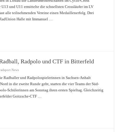
n in Lostau die Landesmeisterschaften im Cyclo-Cross
 U13 und U11 ermittelte die schnellsten Crossläufer im LV
ast alle teilnehmenden Vereine einen Medaillenerfolg. Drei
e RadUnion Halle mit Immanuel …
adball, Radpolo und CTF in Bitterfeld
radsport News
e Radballer und Radpolospielerinnen in Sachsen-Anhalt
ord in die zweite Runde geht, starten die vier Teams der Süd-
dpolo-Schülerinnen am Sonntag ihren ersten Spieltag. Gleichzeitig
tterfelder Goitzsche-CTF …