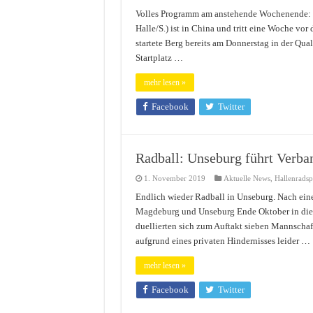
Volles Programm am anstehende Wochenende: B
Halle/S.) ist in China und tritt eine Woche vor
startete Berg bereits am Donnerstag in der Quali
Startplatz …
mehr lesen »
Facebook
Twitter
Radball: Unseburg führt Verba
1. November 2019
Aktuelle News
,
Hallenrads
Endlich wieder Radball in Unseburg. Nach eine
Magdeburg und Unseburg Ende Oktober in die 
duellierten sich zum Auftakt sieben Mannschaf
aufgrund eines privaten Hindernisses leider …
mehr lesen »
Facebook
Twitter