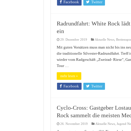
Facebook
Twitter
Radrundfahrt: White Rock lädt
ein
29. Dezember 2019
Aktuelle News
,
Breitenspo
Mit guten Vorsätzen muss man nicht bis ins ne
die traditionelle Silvester-Radrundfahrt. Treff
wieder vom Radgeschäft „Zweirad- Riese“, Gas
Tour …
mehr lesen »
Facebook
Twitter
Cyclo-Cross: Gastgeber Lostau 
Rock sammelt die meisten Med
26. November 2019
Aktuelle News
,
Jugend N