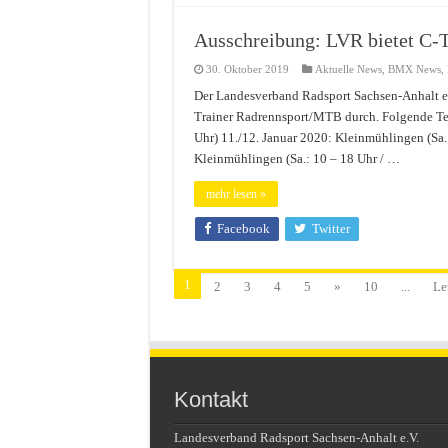
Ausschreibung: LVR bietet C-
30. Oktober 2019
Aktuelle News
,
BMX News
,
Der Landesverband Radsport Sachsen-Anhalt e
Trainer Radrennsport/MTB durch. Folgende Te
Uhr) 11./12. Januar 2020: Kleinmühlingen (Sa.:
Kleinmühlingen (Sa.: 10 – 18 Uhr / …
mehr lesen »
Facebook
Twitter
1
2
3
4
5
»
10
...
Le
Kontakt
Landesverband Radsport Sachsen-Anhalt e.V.