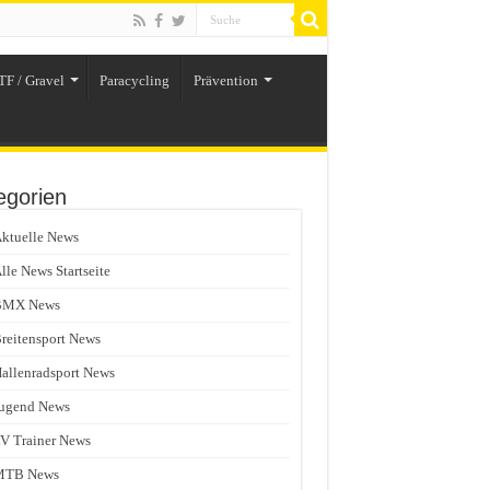
TF / Gravel
Paracycling
Prävention
egorien
ktuelle News
lle News Startseite
BMX News
reitensport News
allenradsport News
ugend News
V Trainer News
MTB News