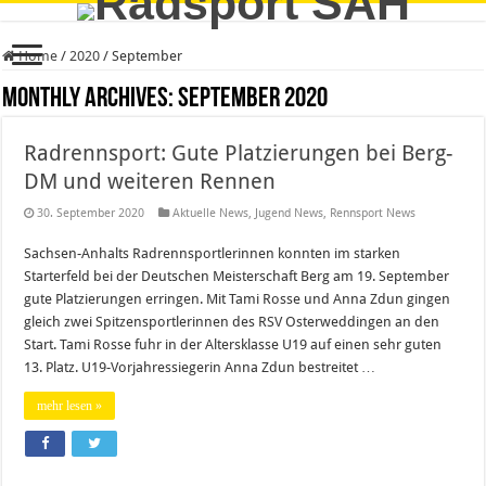
Home
/
2020
/
September
Monthly Archives:
September 2020
Radrennsport: Gute Platzierungen bei Berg-
DM und weiteren Rennen
30. September 2020
Aktuelle News
,
Jugend News
,
Rennsport News
Sachsen-Anhalts Radrennsportlerinnen konnten im starken
Starterfeld bei der Deutschen Meisterschaft Berg am 19. September
gute Platzierungen erringen. Mit Tami Rosse und Anna Zdun gingen
gleich zwei Spitzensportlerinnen des RSV Osterweddingen an den
Start. Tami Rosse fuhr in der Altersklasse U19 auf einen sehr guten
13. Platz. U19-Vorjahressiegerin Anna Zdun bestreitet …
mehr lesen »