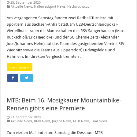
25. September 2020
Aktuelle News
,
Hallenradsport News
,
Nachwuchscup
Am vergangenen Samstag fanden zwei Radball-Turniere mit
Sportlern aus Sachsen-Anhalt statt. Im U23-Deutschlandpokal-
Viertelfinale trafen die Mannschaften des RSV Sangerhausen (Max
Rückschloß/Eric Haedicke) und der SG Chemie Zeitz (Alexander
Jose/Johannes Helm) auf das Team des gastgebenden Vereins RfV
Wiednitz sowie die Teams aus Lippersdorf, Ludwigsfelde und
Hähnlein. Im direkten Vergleich trennten …
mehr lesen »
MTB: Beim 16. Mosigkauer Mountainbike-
Rennen gibt’s eine Premiere
23. September 2020
Aktuelle News
,
BMX News
,
Jugend News
,
MTB News
,
Trial News
Zum vierten Mal findet am Samstag die Dessauer MTB-