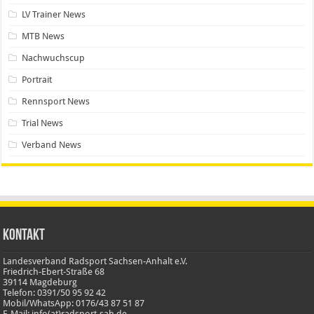
LV Trainer News
MTB News
Nachwuchscup
Portrait
Rennsport News
Trial News
Verband News
Kontakt
Landesverband Radsport Sachsen-Anhalt e.V.
Friedrich-Ebert-Straße 68
39114 Magdeburg
Telefon: 0391/50 95 92 42
Mobil/WhatsApp: 0176/43 87 51 87
E-Mail: info(at)radsport-sah.de