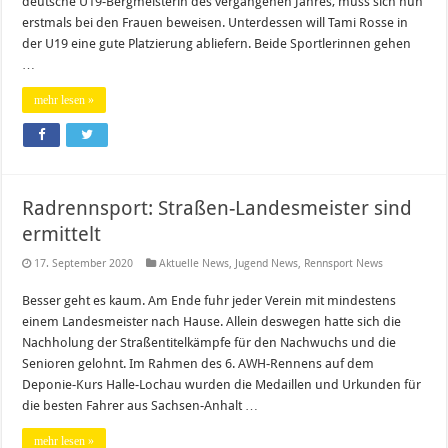
deutsche U19-Bergmeisterin des vergangenen Jahres, muss sich nun
erstmals bei den Frauen beweisen. Unterdessen will Tami Rosse in
der U19 eine gute Platzierung abliefern. Beide Sportlerinnen gehen
…
mehr lesen »
Radrennsport: Straßen-Landesmeister sind
ermittelt
17. September 2020
Aktuelle News
,
Jugend News
,
Rennsport News
Besser geht es kaum. Am Ende fuhr jeder Verein mit mindestens
einem Landesmeister nach Hause. Allein deswegen hatte sich die
Nachholung der Straßentitelkämpfe für den Nachwuchs und die
Senioren gelohnt. Im Rahmen des 6. AWH-Rennens auf dem
Deponie-Kurs Halle-Lochau wurden die Medaillen und Urkunden für
die besten Fahrer aus Sachsen-Anhalt …
mehr lesen »