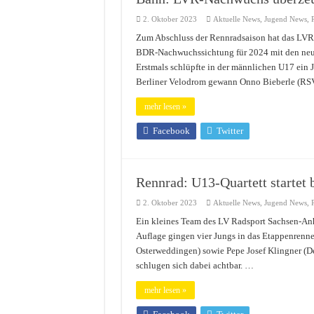
2. Oktober 2023
Aktuelle News
,
Jugend News
,
Zum Abschluss der Rennradsaison hat das LVR-
BDR-Nachwuchssichtung für 2024 mit den neue
Erstmals schlüpfte in der männlichen U17 ein 
Berliner Velodrom gewann Onno Bieberle (R
mehr lesen »
Facebook
Twitter
Rennrad: U13-Quartett startet 
2. Oktober 2023
Aktuelle News
,
Jugend News
,
Ein kleines Team des LV Radsport Sachsen-Anha
Auflage gingen vier Jungs in das Etappenrenn
Osterweddingen) sowie Pepe Josef Klingner (D
schlugen sich dabei achtbar. …
mehr lesen »