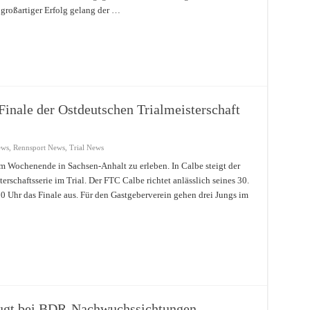
 großartiger Erfolg gelang der …
nale der Ostdeutschen Trialmeisterschaft
ews
,
Rennsport News
,
Trial News
m Wochenende in Sachsen-Anhalt zu erleben. In Calbe steigt der
erschaftsserie im Trial. Der FTC Calbe richtet anlässlich seines 30.
0 Uhr das Finale aus. Für den Gastgeberverein gehen drei Jungs im
ugt bei BDR-Nachwuchssichtungen