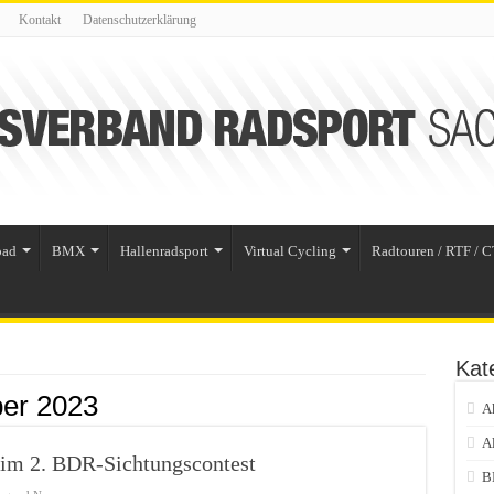
Kontakt
Datenschutzerklärung
oad
BMX
Hallenradsport
Virtual Cycling
Radtouren / RTF / C
Kat
er 2023
A
A
eim 2. BDR-Sichtungscontest
B