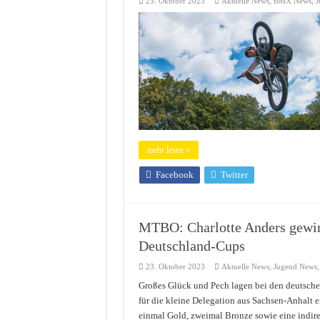
23. Oktober 2023
Aktuelle News
,
BMX News
,
J
mehr lesen »
Facebook
Twitter
MTBO: Charlotte Anders gewi
Deutschland-Cups
23. Oktober 2023
Aktuelle News
,
Jugend News
Großes Glück und Pech lagen bei den deutsch
für die kleine Delegation aus Sachsen-Anhalt 
einmal Gold, zweimal Bronze sowie eine indir