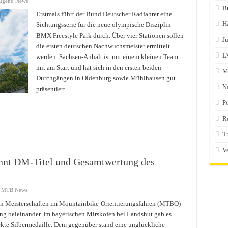
ugend News
B
Erstmals führt der Bund Deutscher Radfahrer eine
H
Sichtungsserie für die neue olympische Disziplin
BMX Freestyle Park durch. Über vier Stationen sollen
J
die ersten deutschen Nachwuchsmeister ermittelt
L
werden. Sachsen-Anhalt ist mit einem kleinen Team
mit am Start und hat sich in den ersten beiden
M
Durchgängen in Oldenburg sowie Mühlhausen gut
N
präsentiert. …
Po
R
T
V
nnt DM-Titel und Gesamtwertung des
,
MTB News
en Meisterschaften im Mountainbike-Orientierungsfahren (MTBO)
eng beieinander. Im bayerischen Mirskofen bei Landshut gab es
ekte Silbermedaille. Dem gegenüber stand eine unglückliche