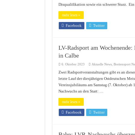
Disqualifikation sowie ein schwerer Sturz. Ein
mehr lesen »
Facebook
Twitter
LV-Radsport am Wochenende: Fi
in Calbe
6. Oktober 2023
Aktuelle News
,
Breitensport N
Zwei Radsportveranstaltungen gibt es an diese
letzte Lauf der diesjährigen Ostdeutschen Meist
Vereinsjubiläums am Samstag (7. Oktober) ab 1
Nachwuchs an den Start: …
mehr lesen »
Facebook
Twitter
Bahn: LVR-Nachwuchs überze