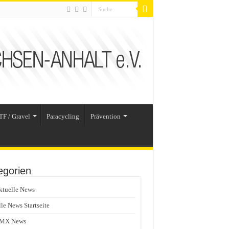
TF / Gravel
Paracycling
Prävention
egorien
ktuelle News
lle News Startseite
MX News