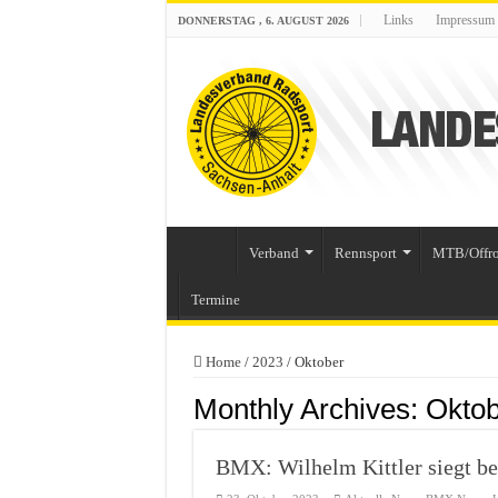
Links
Impressum
DONNERSTAG , 6. AUGUST 2026
Verband
Rennsport
MTB/Offr
Termine
Home
/
2023
/
Oktober
Monthly Archives:
Oktob
BMX: Wilhelm Kittler siegt b