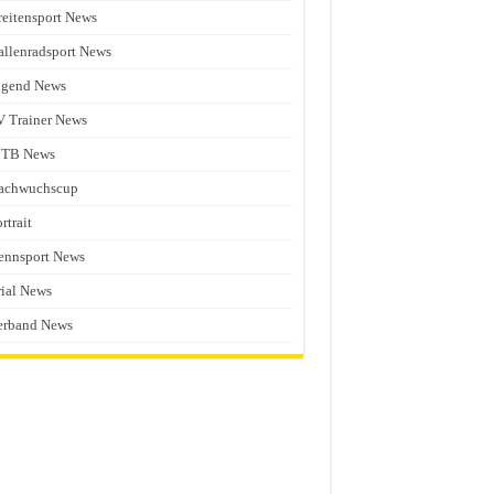
reitensport News
allenradsport News
ugend News
V Trainer News
TB News
achwuchscup
rtrait
ennsport News
rial News
erband News