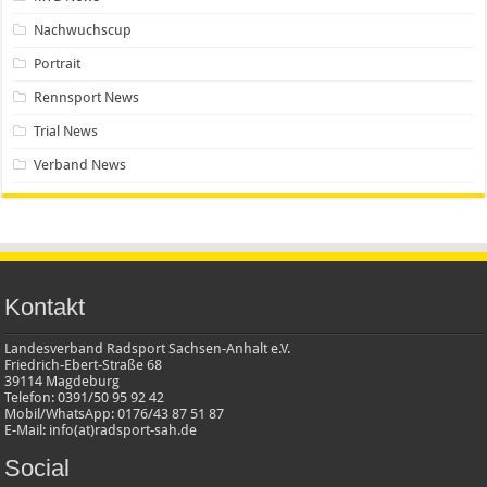
Nachwuchscup
Portrait
Rennsport News
Trial News
Verband News
Kontakt
Landesverband Radsport Sachsen-Anhalt e.V.
Friedrich-Ebert-Straße 68
39114 Magdeburg
Telefon: 0391/50 95 92 42
Mobil/WhatsApp: 0176/43 87 51 87
E-Mail: info(at)radsport-sah.de
Social