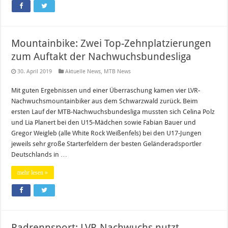
Mountainbike: Zwei Top-Zehnplatzierungen
zum Auftakt der Nachwuchsbundesliga
30. April 2019
Aktuelle News
,
MTB News
Mit guten Ergebnissen und einer Überraschung kamen vier LVR-
Nachwuchsmountainbiker aus dem Schwarzwald zurück. Beim
ersten Lauf der MTB-Nachwuchsbundesliga mussten sich Celina Polz
und Lia Planert bei den U15-Mädchen sowie Fabian Bauer und
Gregor Weigleb (alle White Rock Weißenfels) bei den U17-Jungen
jeweils sehr große Starterfeldern der besten Geländeradsportler
Deutschlands in …
mehr lesen »
Radrennsport: LVR-Nachwuchs nutzt