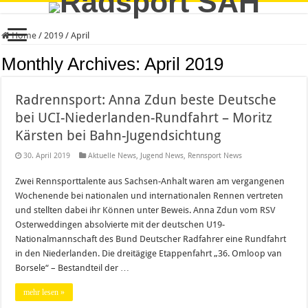
Home
/
2019
/
April
Monthly Archives:
April 2019
Radrennsport: Anna Zdun beste Deutsche
bei UCI-Niederlanden-Rundfahrt – Moritz
Kärsten bei Bahn-Jugendsichtung
30. April 2019
Aktuelle News
,
Jugend News
,
Rennsport News
Zwei Rennsporttalente aus Sachsen-Anhalt waren am vergangenen
Wochenende bei nationalen und internationalen Rennen vertreten
und stellten dabei ihr Können unter Beweis. Anna Zdun vom RSV
Osterweddingen absolvierte mit der deutschen U19-
Nationalmannschaft des Bund Deutscher Radfahrer eine Rundfahrt
in den Niederlanden. Die dreitägige Etappenfahrt „36. Omloop van
Borsele“ – Bestandteil der …
mehr lesen »