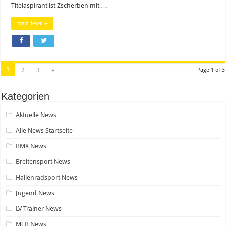
Titelaspirant ist Zscherben mit …
mehr lesen »
1
2
3
»
Page 1 of 3
Kategorien
Aktuelle News
Alle News Startseite
BMX News
Breitensport News
Hallenradsport News
Jugend News
LV Trainer News
MTB News