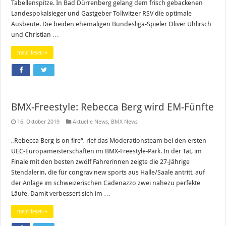
Tabellenspitze. In Bad Dürrenberg gelang dem frisch gebackenen
Landespokalsieger und Gastgeber Tollwitzer RSV die optimale
Ausbeute. Die beiden ehemaligen Bundesliga-Spieler Oliver Uhlirsch
und Christian …
mehr lesen »
BMX-Freestyle: Rebecca Berg wird EM-Fünfte
16. Oktober 2019
Aktuelle News
,
BMX News
„Rebecca Berg is on fire“, rief das Moderationsteam bei den ersten
UEC-Europameisterschaften im BMX-Freestyle-Park. In der Tat, im
Finale mit den besten zwölf Fahrerinnen zeigte die 27-Jährige
Stendalerin, die für congrav new sports aus Halle/Saale antritt, auf
der Anlage im schweizerischen Cadenazzo zwei nahezu perfekte
Läufe. Damit verbessert sich im …
mehr lesen »