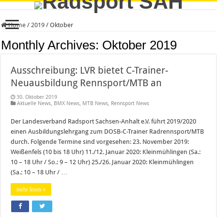
Home
/
2019
/
Oktober
Monthly Archives:
Oktober 2019
Ausschreibung: LVR bietet C-Trainer-
Neuausbildung Rennsport/MTB an
30. Oktober 2019
Aktuelle News
,
BMX News
,
MTB News
,
Rennsport News
Der Landesverband Radsport Sachsen-Anhalt e.V. führt 2019/2020
einen Ausbildungslehrgang zum DOSB-C-Trainer Radrennsport/MTB
durch. Folgende Termine sind vorgesehen: 23. November 2019:
Weißenfels (10 bis 18 Uhr) 11./12. Januar 2020: Kleinmühlingen (Sa.:
10 – 18 Uhr / So.: 9 – 12 Uhr) 25./26. Januar 2020: Kleinmühlingen
(Sa.: 10 – 18 Uhr / …
mehr lesen »