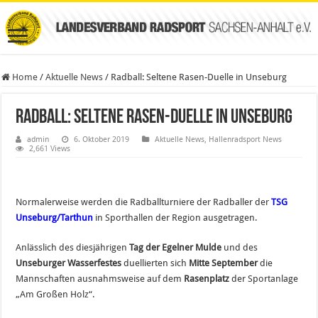
Home
/
Aktuelle News
/
Radball: Seltene Rasen-Duelle in Unseburg
Radball: Seltene Rasen-Duelle in Unseburg
admin
6. Oktober 2019
Aktuelle News
,
Hallenradsport News
2,661 Views
Normalerweise werden die Radballturniere der Radballer der
TSG
Unseburg/Tarthun
in Sporthallen der Region ausgetragen.
Anlässlich des diesjährigen
Tag der Egelner Mulde
und des
Unseburger Wasserfestes
duellierten sich
Mitte September
die
Mannschaften ausnahmsweise auf dem
Rasenplatz
der Sportanlage
„Am Großen Holz“.