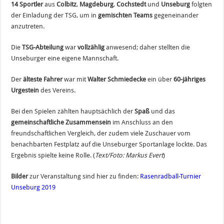
14 Sportler
aus
Colbitz
,
Magdeburg
,
Cochstedt
und
Unseburg
folgten
der Einladung der TSG, um in
gemischten Teams
gegeneinander
anzutreten.
Die
TSG-Abteilung
war
vollzählig
anwesend; daher stellten die
Unseburger eine eigene Mannschaft.
Der
älteste Fahrer
war mit
Walter Schmiedecke
ein über
60-jähriges
Urgestein
des Vereins.
Bei den Spielen zählten hauptsächlich der
Spaß
und das
gemeinschaftliche Zusammensein
im Anschluss an den
freundschaftlichen Vergleich, der zudem viele Zuschauer vom
benachbarten Festplatz auf die Unseburger Sportanlage lockte. Das
Ergebnis spielte keine Rolle. (
Text/Foto: Markus Evert
)
Bilder
zur Veranstaltung sind hier zu finden:
Rasenradball-Turnier
Unseburg 2019