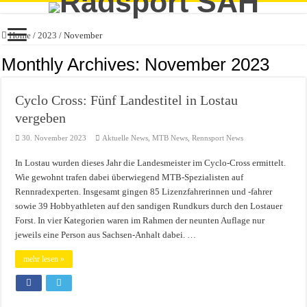
Home
/
2023
/
November
Monthly Archives:
November 2023
Cyclo Cross: Fünf Landestitel in Lostau
vergeben
30. November 2023
Aktuelle News
,
MTB News
,
Rennsport News
In Lostau wurden dieses Jahr die Landesmeister im Cyclo-Cross ermittelt.
Wie gewohnt trafen dabei überwiegend MTB-Spezialisten auf
Rennradexperten. Insgesamt gingen 85 Lizenzfahrerinnen und -fahrer
sowie 39 Hobbyathleten auf den sandigen Rundkurs durch den Lostauer
Forst. In vier Kategorien waren im Rahmen der neunten Auflage nur
jeweils eine Person aus Sachsen-Anhalt dabei. …
mehr lesen »