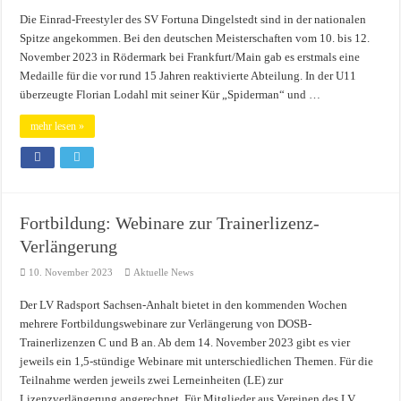
Die Einrad-Freestyler des SV Fortuna Dingelstedt sind in der nationalen
Spitze angekommen. Bei den deutschen Meisterschaften vom 10. bis 12.
November 2023 in Rödermark bei Frankfurt/Main gab es erstmals eine
Medaille für die vor rund 15 Jahren reaktivierte Abteilung. In der U11
überzeugte Florian Lodahl mit seiner Kür „Spiderman“ und …
mehr lesen »
Fortbildung: Webinare zur Trainerlizenz-
Verlängerung
10. November 2023
Aktuelle News
Der LV Radsport Sachsen-Anhalt bietet in den kommenden Wochen
mehrere Fortbildungswebinare zur Verlängerung von DOSB-
Trainerlizenzen C und B an. Ab dem 14. November 2023 gibt es vier
jeweils ein 1,5-stündige Webinare mit unterschiedlichen Themen. Für die
Teilnahme werden jeweils zwei Lerneinheiten (LE) zur
Lizenzverlängerung angerechnet. Für Mitglieder aus Vereinen des LV