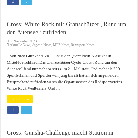
Cross: White Rock mit Granschützer „Rund um
den Auensee“ zufrieden
8. November 2023
Aktuelle News
,
Jugend News
,
MTB News
,
Rennsport News
– Von Nico Grünke*/LVR – Es ist der Querfeldein-Klassiker in
Mitteldeutschland. Das Granzschützer Cyclo-Cross „Rund um den
Auensee“ fand nunmehr bereits zum 21. Mal statt. Und mehr als 300
Sportlerinnen und Sportler von jung bis alt hatten sich angemeldet.
Entsprechend zufrieden waren die Organisatoren des Radsportvereins
White Rock Weißenfels. Und …
mehr lesen »
Cross: Gunsha-Challenge macht Station in