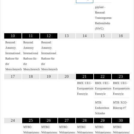
geplant -
Rennrad:
Trainingsrennen
Radrennbahn
(NWC)
10
11
12
13
14
15
16
Rennrad:
Rennrad:
Rennrad:
Amnesty
Amnesty
Amnesty
International
International
International
Radtour für
Radtour für
Radtour für
die
die
die
Menschenrechte
Menschenrechte
Menschenrechte
17
18
19
20
21
22
23
BMX: UEC-
BMX: UEC-
BMX: UEC-
Europameisterschaft
Europameisterschaft
Europameistersch
Freestyle
Freestyle
Freestyle
MTB:
MTB: XCO-
Endurothon
Bikecup #7
Schierke
24
25
26
27
28
29
30
MTBO:
MTBO:
MTBO:
MTBO:
MTBO:
MTBO:
Weltmeisterschaften
Weltmeisterschaften
Weltmeisterschaften
Weltmeisterschaften
Weltmeisterschaften
Weltmeisterschaf