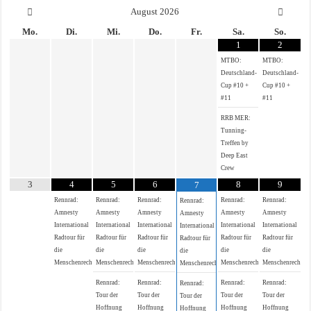
August
2026
Mo.
Di.
Mi.
Do.
Fr.
Sa.
So.
1
2
MTBO:
MTBO:
Deutschland-
Deutschland-
Cup #10 +
Cup #10 +
#11
#11
RRB MER:
Tunning-
Treffen by
Deep East
Crew
3
4
5
6
8
9
7
Rennrad:
Rennrad:
Rennrad:
Rennrad:
Rennrad:
Rennrad:
Amnesty
Amnesty
Amnesty
Amnesty
Amnesty
Amnesty
International
International
International
International
International
International
Radtour für
Radtour für
Radtour für
Radtour für
Radtour für
Radtour für
die
die
die
die
die
die
Menschenrechte
Menschenrechte
Menschenrechte
Menschenrechte
Menschenrechte
Menschenrechte
Rennrad:
Rennrad:
Rennrad:
Rennrad:
Rennrad:
Tour der
Tour der
Tour der
Tour der
Tour der
Hoffnung
Hoffnung
Hoffnung
Hoffnung
Hoffnung