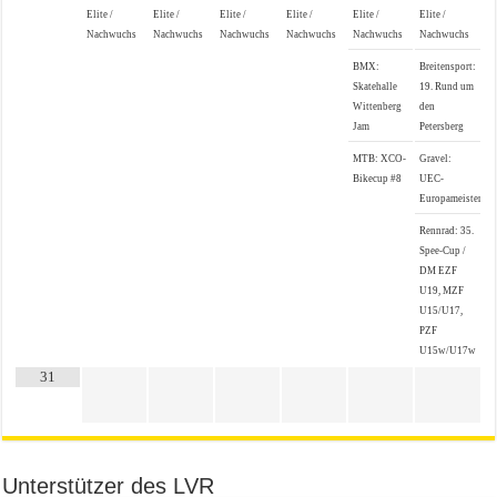
Elite /
Elite /
Elite /
Elite /
Elite /
Elite /
Nachwuchs
Nachwuchs
Nachwuchs
Nachwuchs
Nachwuchs
Nachwuchs
BMX:
Breitensport:
Skatehalle
19. Rund um
Wittenberg
den
Jam
Petersberg
MTB: XCO-
Gravel:
Bikecup #8
UEC-
Europameistersch
Rennrad: 35.
Spee-Cup /
DM EZF
U19, MZF
U15/U17,
PZF
U15w/U17w
31
Unterstützer des LVR