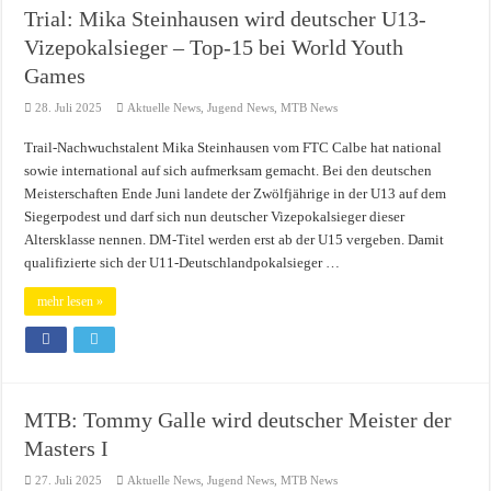
Trial: Mika Steinhausen wird deutscher U13-
Vizepokalsieger – Top-15 bei World Youth
Games
28. Juli 2025
Aktuelle News
,
Jugend News
,
MTB News
Trail-Nachwuchstalent Mika Steinhausen vom FTC Calbe hat national
sowie international auf sich aufmerksam gemacht. Bei den deutschen
Meisterschaften Ende Juni landete der Zwölfjährige in der U13 auf dem
Siegerpodest und darf sich nun deutscher Vizepokalsieger dieser
Altersklasse nennen. DM-Titel werden erst ab der U15 vergeben. Damit
qualifizierte sich der U11-Deutschlandpokalsieger …
mehr lesen »
MTB: Tommy Galle wird deutscher Meister der
Masters I
27. Juli 2025
Aktuelle News
,
Jugend News
,
MTB News