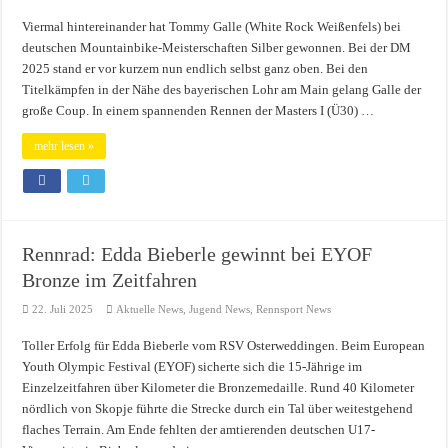
Viermal hintereinander hat Tommy Galle (White Rock Weißenfels) bei
deutschen Mountainbike-Meisterschaften Silber gewonnen. Bei der DM
2025 stand er vor kurzem nun endlich selbst ganz oben. Bei den
Titelkämpfen in der Nähe des bayerischen Lohr am Main gelang Galle der
große Coup. In einem spannenden Rennen der Masters I (Ü30) …
mehr lesen »
Rennrad: Edda Bieberle gewinnt bei EYOF
Bronze im Zeitfahren
22. Juli 2025
Aktuelle News
,
Jugend News
,
Rennsport News
Toller Erfolg für Edda Bieberle vom RSV Osterweddingen. Beim European
Youth Olympic Festival (EYOF) sicherte sich die 15-Jährige im
Einzelzeitfahren über Kilometer die Bronzemedaille. Rund 40 Kilometer
nördlich von Skopje führte die Strecke durch ein Tal über weitestgehend
flaches Terrain. Am Ende fehlten der amtierenden deutschen U17-