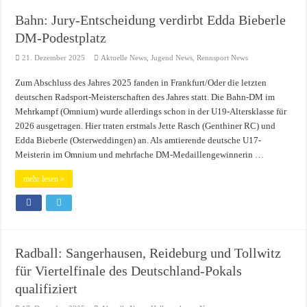
Bahn: Jury-Entscheidung verdirbt Edda Bieberle
DM-Podestplatz
21. Dezember 2025
Aktuelle News
,
Jugend News
,
Rennsport News
Zum Abschluss des Jahres 2025 fanden in Frankfurt/Oder die letzten
deutschen Radsport-Meisterschaften des Jahres statt. Die Bahn-DM im
Mehrkampf (Omnium) wurde allerdings schon in der U19-Altersklasse für
2026 ausgetragen. Hier traten erstmals Jette Rasch (Genthiner RC) und
Edda Bieberle (Osterweddingen) an. Als amtierende deutsche U17-
Meisterin im Omnium und mehrfache DM-Medaillengewinnerin …
mehr lesen »
Radball: Sangerhausen, Reideburg und Tollwitz
für Viertelfinale des Deutschland-Pokals
qualifiziert