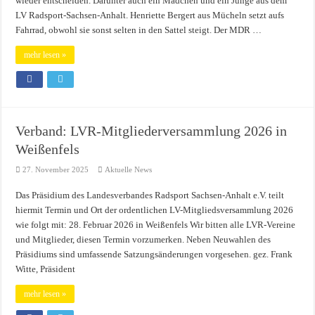
wieder entscheiden. Darunter auch ein Mädchen und ein Junge aus dem
LV Radsport-Sachsen-Anhalt. Henriette Bergert aus Mücheln setzt aufs
Fahrrad, obwohl sie sonst selten in den Sattel steigt. Der MDR …
mehr lesen »
Verband: LVR-Mitgliederversammlung 2026 in
Weißenfels
27. November 2025
Aktuelle News
Das Präsidium des Landesverbandes Radsport Sachsen-Anhalt e.V. teilt
hiermit Termin und Ort der ordentlichen LV-Mitgliedsversammlung 2026
wie folgt mit: 28. Februar 2026 in Weißenfels Wir bitten alle LVR-Vereine
und Mitglieder, diesen Termin vorzumerken. Neben Neuwahlen des
Präsidiums sind umfassende Satzungsänderungen vorgesehen. gez. Frank
Witte, Präsident
mehr lesen »