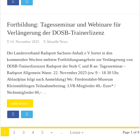
Fortbildung: Tagesseminar und Webinare für
Verlängerung der DOSB-Trainerlizenz
14. November 2025
Aktuelle News
Der Landesverband Radsport Sachsen-Anhalt e.V. bietet in den
kommenden Wochen mehrere Fortbildungsangebote zur Verlängerung von
DOSB-Trainerlizenzen Radsport der Stufe C und B an: Tagesseminar –
Radsport Allgemein Wann: 22. November 2025 (zw. 9 – 18.30 Uhr,
Ablaufplan folgt nach Anmeldung) Wo: Friedensfahrt-Museum
Kleinmühlingen Teilnahmebeitrag: LVR-Mitglieder 40,- Euro* /
Nichtmitglieder 60,- …
mehr lesen »
1
2
3
4
5
»
...
Letzte »
Page 1 of 6