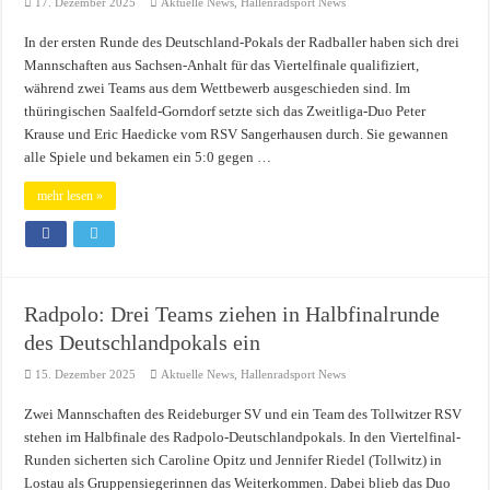
17. Dezember 2025
Aktuelle News
,
Hallenradsport News
In der ersten Runde des Deutschland-Pokals der Radballer haben sich drei
Mannschaften aus Sachsen-Anhalt für das Viertelfinale qualifiziert,
während zwei Teams aus dem Wettbewerb ausgeschieden sind. Im
thüringischen Saalfeld-Gorndorf setzte sich das Zweitliga-Duo Peter
Krause und Eric Haedicke vom RSV Sangerhausen durch. Sie gewannen
alle Spiele und bekamen ein 5:0 gegen …
mehr lesen »
Radpolo: Drei Teams ziehen in Halbfinalrunde
des Deutschlandpokals ein
15. Dezember 2025
Aktuelle News
,
Hallenradsport News
Zwei Mannschaften des Reideburger SV und ein Team des Tollwitzer RSV
stehen im Halbfinale des Radpolo-Deutschlandpokals. In den Viertelfinal-
Runden sicherten sich Caroline Opitz und Jennifer Riedel (Tollwitz) in
Lostau als Gruppensiegerinnen das Weiterkommen. Dabei blieb das Duo