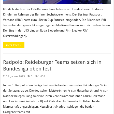
Kürzlich startete der LVR-Bahnnachwuchsteam um Landestrainer Andreas
Kindler im Rahmen des Berliner Sechstagerennens. Der Berliner Radsport
Verband (BRV) hatte zum „Berlin Cup Futures“ eingeladen. Die Bilanz des LVR-
Teams bei den gemischt ausgetragenen Madison-Rennen kann sich sehen lassen:
Der Sieg in der U15 ging an Edda Bieberle und Finn Liedke (RSV
Osterweddingen). …
mehr lesen »
Radpolo: Reideburger Teams setzen sich in
Bundesliga oben fest
31. Januar 2023
0
1,098
In der 1. Radpolo-Bundesliga bleiben die beiden Teams des Reideburger SV in
der Spitzengruppe. Die deutschen Meisterinnen Kristin Hesselbarth und Kristin
Nadpor belegen Rang zwei vor ihren Vereinskameradinnen Laura Herrmann
und Lea Proske (Reideburg II) auf Platz drei. In Darmstadt blieben beide
Mannschaft ungeschlagen. Hesselbarth/Nadpor schlugen die beiden
Gastgeberteams mit …