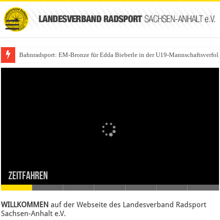
Bahnradsport: EM-Bronze für Edda Bieberle in der U19-Mannschaftsverfol
ZEITFAHREN
WILLKOMMEN
auf der Webseite des Landesverband Radsport
Sachsen-Anhalt e.V.