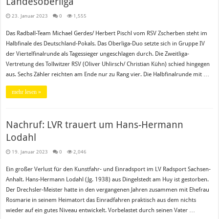
Landesoberliga
23. Januar 2023
0
1,555
Das Radball-Team Michael Gerdes/ Herbert Pischl vom RSV Zscherben steht im
Halbfinale des Deutschland-Pokals. Das Oberliga-Duo setzte sich in Gruppe IV
der Viertelfinalrunde als Tagessieger ungeschlagen durch. Die Zweitliga-
Vertretung des Tollwitzer RSV (Oliver Uhlirsch/ Christian Kühn) schied hingegen
aus. Sechs Zähler reichten am Ende nur zu Rang vier. Die Halbfinalrunde mit …
mehr lesen »
Nachruf: LVR trauert um Hans-Hermann
Lodahl
19. Januar 2023
0
2,046
Ein großer Verlust für den Kunstfahr- und Einradsport im LV Radsport Sachsen-
Anhalt. Hans-Hermann Lodahl (Jg. 1938) aus Dingelstedt am Huy ist gestorben.
Der Drechsler-Meister hatte in den vergangenen Jahren zusammen mit Ehefrau
Rosmarie in seinem Heimatort das Einradfahren praktisch aus dem nichts
wieder auf ein gutes Niveau entwickelt. Vorbelastet durch seinen Vater …