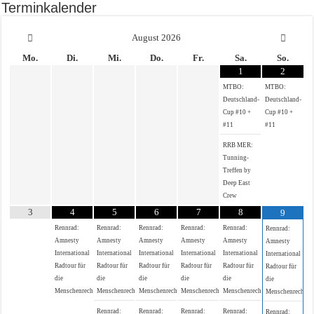
Terminkalender
August
2026
Mo.
Di.
Mi.
Do.
Fr.
Sa.
So.
1
2
MTBO:
MTBO:
Deutschland-
Deutschland-
Cup #10 +
Cup #10 +
#11
#11
RRB MER:
Tunning-
Treffen by
Deep East
Crew
3
4
5
6
7
8
9
Rennrad:
Rennrad:
Rennrad:
Rennrad:
Rennrad:
Rennrad:
Amnesty
Amnesty
Amnesty
Amnesty
Amnesty
Amnesty
International
International
International
International
International
International
Radtour für
Radtour für
Radtour für
Radtour für
Radtour für
Radtour für
die
die
die
die
die
die
Menschenrechte
Menschenrechte
Menschenrechte
Menschenrechte
Menschenrechte
Menschenrechte
Rennrad:
Rennrad:
Rennrad:
Rennrad:
Rennrad: