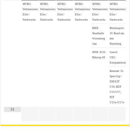
MTBO:
MTBO:
MTBO:
MTBO:
MTBO:
MTBO:
Weltmeisterschaften
Weltmeisterschaften
Weltmeisterschaften
Weltmeisterschaften
Weltmeisterschaften
Weltmeisterschaf
Elite /
Elite /
Elite /
Elite /
Elite /
Elite /
Nachwuchs
Nachwuchs
Nachwuchs
Nachwuchs
Nachwuchs
Nachwuchs
BMX:
Breitensport:
Skatehalle
19. Rund um
Wittenberg
den
Jam
Petersberg
MTB: XCO-
Gravel:
Bikecup #8
UEC-
Europameistersch
Rennrad: 35.
Spee-Cup /
DM EZF
U19, MZF
U15/U17,
PZF
U15w/U17w
31