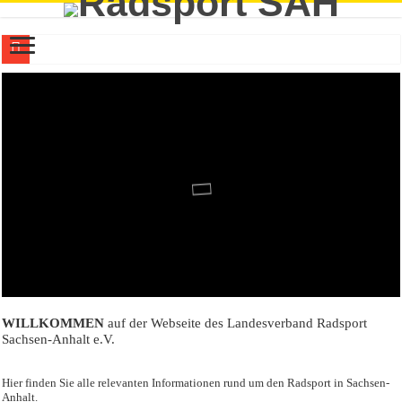
Bahnradsport: EM-Bronze für Edda Bieberle in der U19-Mannschaftsverfolgung 
LVR-Geschäftsstelle nicht besetzt
MTB: 17 Podiumsplätze für Gastgeber White Rock beim Weißenfelser Cross-Co
Trial: Mika Steinhausen vom FTC Calbe ist deutscher U15-Vizemeister
Rennrad: Einmal Silber und zweimal Bronze bei Straßen-DM
WILLKOMMEN
auf der Webseite des Landesverband Radsport
Sachsen-Anhalt e.V.
Hier finden Sie alle relevanten Informationen rund um den Radsport in Sachsen-
Anhalt.