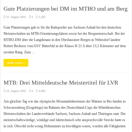
Gute Platzierungen bei DM im MTBO und am Berg
25. August 2016
0
3,582
Gute Platzierungen gab es für die Radsportler aus Sachsen-Anhalt bei den deutschen
Meisterschaften im MTB-Orientierungsfahren sowie bei der Bergmeisterschaft. Bei der
MTBO-DM über die Langdistanz in den Oberlausitzer Bergen in Wehrsdorf landete
Robert Becherer vom ESV Bitterfeld in der Klasse H 21 A über 13,5 Kilometer auf dem
zweiten Rang. Zum …
mehr lesen »
MTB: Drei Mitteldeutsche Meistertitel für LVR
23. August 2016
0
4,803
Am gleichen Tag wie das olympische Mountainbikerennen der Männer in Rio fanden in
Schwarzenberg (Erzgebirge) im Rahmen des Deutschland-Cups die Mitteldeutschen
Meisterschaften der Landesverbände Sachsen, Sachsen-Anhalt und Thüringen statt. Die
meisterschaftswürdige, winklige und fahrtechnisch sehr anspruchsvolle Strecke hatte es
in sich: Obwohl recht wenig Höhenmeter zu bewältigen waren, wurden alle Fähigkeiten