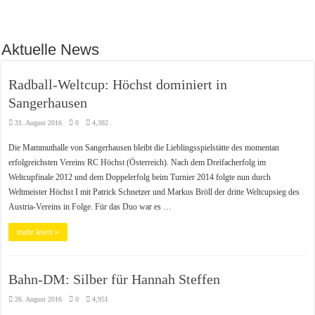
Aktuelle News
Radball-Weltcup: Höchst dominiert in
Sangerhausen
31. August 2016
0
4,382
Die Mammuthalle von Sangerhausen bleibt die Lieblingsspielstätte des momentan
erfolgreichsten Vereins RC Höchst (Österreich). Nach dem Dreifacherfolg im
Weltcupfinale 2012 und dem Doppelerfolg beim Turnier 2014 folgte nun durch
Weltmeister Höchst I mit Patrick Schnetzer und Markus Bröll der dritte Weltcupsieg des
Austria-Vereins in Folge. Für das Duo war es …
mehr lesen »
Bahn-DM: Silber für Hannah Steffen
26. August 2016
0
4,951