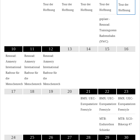
Tour der
Tour der
Tour der
Tour der
Tour der
Hoffnung
Hoffnung
Hoffnung
Hoffnung
Hoffnung
geplant -
Rennrad:
Trainingsrennen
Radrennbahn
(NWC)
10
11
12
13
14
15
16
Rennrad:
Rennrad:
Rennrad:
Amnesty
Amnesty
Amnesty
International
International
International
Radtour für
Radtour für
Radtour für
die
die
die
Menschenrechte
Menschenrechte
Menschenrechte
17
18
19
20
21
22
23
BMX: UEC-
BMX: UEC-
BMX: UEC-
Europameisterschaft
Europameisterschaft
Europameistersch
Freestyle
Freestyle
Freestyle
MTB:
MTB: XCO-
Endurothon
Bikecup #7
Schierke
24
25
26
27
28
29
30