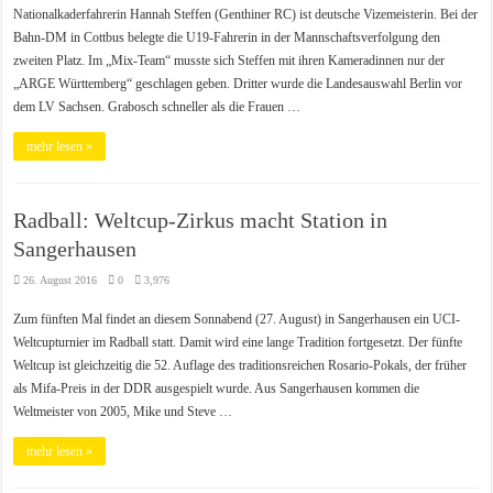
Nationalkaderfahrerin Hannah Steffen (Genthiner RC) ist deutsche Vizemeisterin. Bei der
Bahn-DM in Cottbus belegte die U19-Fahrerin in der Mannschaftsverfolgung den
zweiten Platz. Im „Mix-Team“ musste sich Steffen mit ihren Kameradinnen nur der
„ARGE Württemberg“ geschlagen geben. Dritter wurde die Landesauswahl Berlin vor
dem LV Sachsen. Grabosch schneller als die Frauen …
mehr lesen »
Radball: Weltcup-Zirkus macht Station in
Sangerhausen
26. August 2016
0
3,976
Zum fünften Mal findet an diesem Sonnabend (27. August) in Sangerhausen ein UCI-
Weltcupturnier im Radball statt. Damit wird eine lange Tradition fortgesetzt. Der fünfte
Weltcup ist gleichzeitig die 52. Auflage des traditionsreichen Rosario-Pokals, der früher
als Mifa-Preis in der DDR ausgespielt wurde. Aus Sangerhausen kommen die
Weltmeister von 2005, Mike und Steve …
mehr lesen »