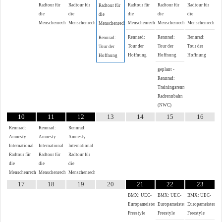
Radtour für
Radtour für
Radtour für
Radtour für
Radtour für
Radtour für
die
die
die
die
die
die
Menschenrechte
Menschenrechte
Menschenrechte
Menschenrechte
Menschenrechte
Menschenrechte
Rennrad:
Rennrad:
Rennrad:
Rennrad:
Tour der
Tour der
Tour der
Tour der
Hoffnung
Hoffnung
Hoffnung
Hoffnung
geplant -
Rennrad:
Trainingsrennen
Radrennbahn
(NWC)
10
11
12
13
14
15
16
Rennrad:
Rennrad:
Rennrad:
Amnesty
Amnesty
Amnesty
International
International
International
Radtour für
Radtour für
Radtour für
die
die
die
Menschenrechte
Menschenrechte
Menschenrechte
17
18
19
20
21
22
23
BMX: UEC-
BMX: UEC-
BMX: UEC-
Europameisterschaft
Europameisterschaft
Europameistersch
Freestyle
Freestyle
Freestyle