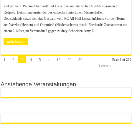
Ziel errreicht: Pauline Eberhardt und Lotta Otte sind deutsche U19-Meisterinnen im
Radpolo. Beim Finalturnier der besten sechs Juniorinnen-Mannschaften
Deutschlands setzte sich das Gespann vom RC All-Heil Lostau inMoers vor den Teams
aus Wetzlar (Hessen) und Obernfeld (Niedersachsen) durch. Eberhardt/ Otte starteten mit
einem 2:1-Sieg im Vereinsduell gegen Audrey Schneider/ Amy Lu …
mehr lesen »
3
1
2
4
5
»
10
20
30
...
Page 3 of 239
Letzte »
Anstehende Veranstaltungen