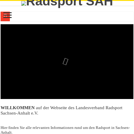
Bahnradsport: EM-Bronze für Edda Bieberle in der U19-Mannschaftsverfolgung 
LVR-Geschäftsstelle nicht besetzt
MTB: 17 Podiumsplätze für Gastgeber White Rock beim Weißenfelser Cross-Co
Trial: Mika Steinhausen vom FTC Calbe ist deutscher U15-Vizemeister
Rennrad: Einmal Silber und zweimal Bronze bei Straßen-DM
WILLKOMMEN
auf der Webseite des Landesverband Radsport
Sachsen-Anhalt e.V.
Hier finden Sie alle relevanten Informationen rund um den Radsport in Sachsen-
Anhalt.