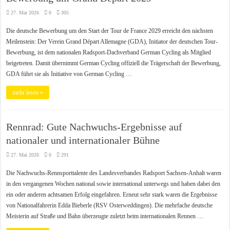
27. Mai 2026
0
305
Die deutsche Bewerbung um den Start der Tour de France 2029 erreicht den nächsten
Meilenstein: Der Verein Grand Départ Allemagne (GDA), Initiator der deutschen Tour-
Bewerbung, ist dem nationalen Radsport-Dachverband German Cycling als Mitglied
beigetreten. Damit übernimmt German Cycling offiziell die Trägerschaft der Bewerbung,
GDA führt sie als Initiative von German Cycling …
mehr lesen »
Rennrad: Gute Nachwuchs-Ergebnisse auf
nationaler und internationaler Bühne
27. Mai 2026
0
291
Die Nachwuchs-Rennsporttalente des Landesverbandes Radsport Sachsen-Anhalt waren
in den vergangenen Wochen national sowie international unterwegs und haben dabei den
ein oder anderen achtsamen Erfolg eingefahren. Erneut sehr stark waren die Ergebnisse
von Nationalfahrerin Edda Bieberle (RSV Osterweddingen). Die mehrfache deutsche
Meisterin auf Straße und Bahn überzeugte zuletzt beim internationalen Rennen …