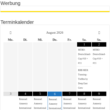
Werbung
Terminkalender
August
2026
Mo.
Di.
Mi.
Do.
Fr.
Sa.
So.
1
2
MTBO:
MTBO:
Deutschland-
Deutschland-
Cup #10 +
Cup #10 +
#11
#11
RRB MER:
Tunning-
Treffen by
Deep East
Crew
3
4
5
7
8
9
6
Rennrad:
Rennrad:
Rennrad:
Rennrad:
Rennrad:
Rennrad:
Amnesty
Amnesty
Amnesty
Amnesty
Amnesty
Amnesty
International
International
International
International
International
International