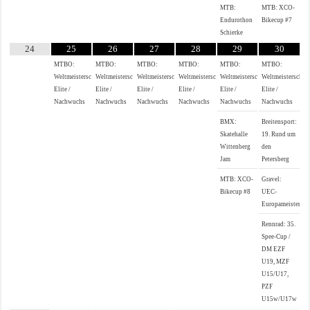
MTB:
MTB: XCO-
Endurothon
Bikecup #7
Schierke
24
25
26
27
28
29
30
MTBO:
MTBO:
MTBO:
MTBO:
MTBO:
MTBO:
Weltmeisterschaften
Weltmeisterschaften
Weltmeisterschaften
Weltmeisterschaften
Weltmeisterschaften
Weltmeisterschaf
Elite /
Elite /
Elite /
Elite /
Elite /
Elite /
Nachwuchs
Nachwuchs
Nachwuchs
Nachwuchs
Nachwuchs
Nachwuchs
BMX:
Breitensport:
Skatehalle
19. Rund um
Wittenberg
den
Jam
Petersberg
MTB: XCO-
Gravel:
Bikecup #8
UEC-
Europameistersch
Rennrad: 35.
Spee-Cup /
DM EZF
U19, MZF
U15/U17,
PZF
U15w/U17w