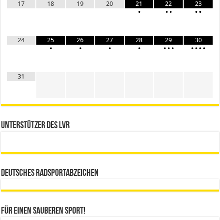
17
18
19
20
21
22
23
•
•
•
•
•
24
25
26
27
28
29
30
•
•
•
•
•
•
•
•
•
•
•
31
Unterstützer des LVR
Deutsches Radsportabzeichen
Für einen sauberen Sport!