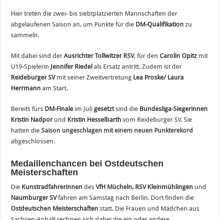
Hier treten die zwei- bis siebtplatzierten Mannschaften der
abgelaufenen Saison an, um Punkte für die
DM-Qualifikation
zu
sammeln.
Mit dabei sind der
Ausrichter
Tollwitzer RSV
, für den
Carolin Opitz
mit
U19-Spielerin
Jennifer Riedel
als Ersatz antritt. Zudem ist der
Reideburger SV
mit seiner Zweitvertretung
Lea Proske/ Laura
Herrmann
am Start.
Bereits fürs
DM-Finale
im Juli
gesetzt
sind die
Bundesliga-Siegerinnen
Kristin Nadpor
und
Kristin Hesselbarth
vom Reideburger SV. Sie
hatten die
Saison ungeschlagen mit einem neuen Punkterekord
abgeschlossen.
Medaillenchancen bei Ostdeutschen
Meisterschaften
Die
Kunstradfahrerinnen
des
VfH Mücheln, RSV Kleinmühlingen
und
Naumburger SV
fahren am Samstag nach Berlin. Dort finden die
Ostdeutschen Meisterschaften
statt. Die Frauen und Mädchen aus
Sachsen-Anhalt rechnen sich dabei die ein oder andere