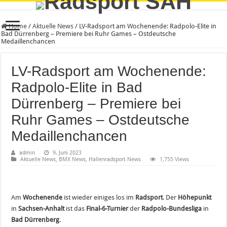
Home
/
Aktuelle News
/
LV-Radsport am Wochenende: Radpolo-Elite in
Bad Dürrenberg – Premiere bei Ruhr Games – Ostdeutsche
Medaillenchancen
LV-Radsport am Wochenende:
Radpolo-Elite in Bad
Dürrenberg – Premiere bei
Ruhr Games – Ostdeutsche
Medaillenchancen
admin
9. Juni 2023
Aktuelle News
,
BMX News
,
Hallenradsport News
1,755 Views
Am
Wochenende
ist wieder einiges los im
Radsport
. Der
Höhepunkt
in
Sachsen-Anhalt
ist das
Final-6-Turnier
der
Radpolo-Bundesliga
in
Bad Dürrenberg
.