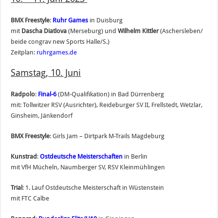
BMX Freestyle
:
Ruhr Games
in Duisburg
mit
Dascha Diatlova
(Merseburg) und
Wilhelm Kittler
(Aschersleben/
beide congrav new Sports Halle/S.)
Zeitplan:
ruhrgames.de
Samstag, 10. Juni
Radpolo
:
Final-6
(DM-Qualifikation) in Bad Dürrenberg
mit: Tollwitzer RSV (Ausrichter), Reideburger SV II, Frellstedt, Wetzlar,
Ginsheim, Jänkendorf
BMX Freestyle
: Girls Jam – Dirtpark M-Trails Magdeburg
Kunstrad
:
Ostdeutsche Meisterschaften
in Berlin
mit VfH Mücheln, Naumberger SV, RSV Kleinmühlingen
Trial
: 1. Lauf Ostdeutsche Meisterschaft in Wüstenstein
mit FTC Calbe