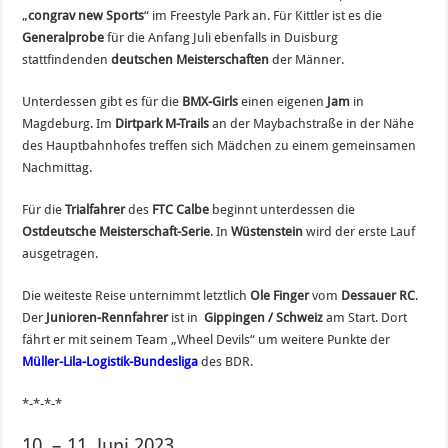
„
congrav new Sports
“ im Freestyle Park an. Für Kittler ist es die
Generalprobe
für die Anfang Juli ebenfalls in Duisburg
stattfindenden
deutschen Meisterschaften
der Männer.
Unterdessen gibt es für die
BMX-Girls
einen eigenen
Jam
in
Magdeburg. Im
Dirtpark M-Trails
an der Maybachstraße in der Nähe
des Hauptbahnhofes treffen sich Mädchen zu einem gemeinsamen
Nachmittag.
Für die
Trialfahrer
des
FTC Calbe
beginnt unterdessen die
Ostdeutsche Meisterschaft-Serie
. In
Wüstenstein
wird der erste Lauf
ausgetragen.
Die weiteste Reise unternimmt letztlich
Ole Finger
vom
Dessauer RC
.
Der
Junioren-Rennfahrer
ist in
Gippingen / Schweiz
am Start. Dort
fährt er mit seinem Team „Wheel Devils“ um weitere Punkte der
Müller-Lila-Logistik-Bundesliga
des BDR.
*-*-*-*
10. – 11. Juni 2023