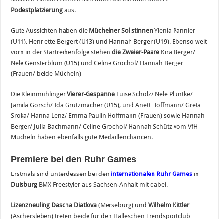
Podestplatzierung
aus.
Gute Aussichten haben die
Müchelner Solistinnen
Ylenia Pannier
(U11), Henriette Bergert (U13) und Hannah Berger (U19). Ebenso weit
vorn in der Startreihenfolge stehen
die Zweier-Paare
Kira Berger/
Nele Gensterblum (U15) und Celine Grochol/ Hannah Berger
(Frauen/ beide Mücheln)
Die Kleinmühlinger
Vierer-Gespanne
Luise Scholz/ Nele Pluntke/
Jamila Görsch/ Ida Grützmacher (U15), und Anett Hoffmann/ Greta
Sroka/ Hanna Lenz/ Emma Paulin Hoffmann (Frauen) sowie Hannah
Berger/ Julia Bachmann/ Celine Grochol/ Hannah Schütz vom VfH
Mücheln haben ebenfalls gute Medaillenchancen.
Premiere bei den Ruhr Games
Erstmals sind unterdessen bei den
internationalen
Ruhr Games
in
Duisburg
BMX Freestyler aus Sachsen-Anhalt mit dabei.
Lizenzneuling Dascha Diatlova
(Merseburg) und
Wilhelm Kittler
(Aschersleben) treten beide für den Halleschen Trendsportclub