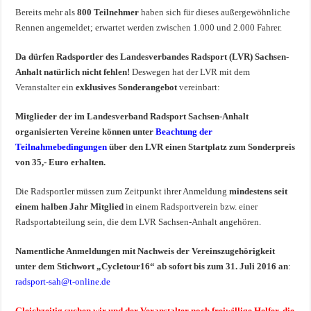
Bereits mehr als
800 Teilnehmer
haben sich für dieses außergewöhnliche
Rennen angemeldet; erwartet werden zwischen 1.000 und 2.000 Fahrer.
Da dürfen Radsportler des Landesverbandes Radsport (LVR) Sachsen-
Anhalt natürlich nicht fehlen!
Deswegen hat der LVR mit dem
Veranstalter ein
exklusives Sonderangebot
vereinbart:
Mitglieder der im Landesverband Radsport Sachsen-Anhalt
organisierten Vereine können unter
Beachtung der
Teilnahmebedingungen
über den LVR einen Startplatz zum Sonderpreis
von 35,- Euro erhalten.
Die Radsportler müssen zum Zeitpunkt ihrer Anmeldung
mindestens seit
einem halben Jahr Mitglied
in einem Radsportverein bzw. einer
Radsportabteilung sein, die dem LVR Sachsen-Anhalt angehören.
Namentliche Anmeldungen mit Nachweis der Vereinszugehörigkeit
unter dem Stichwort „Cycletour16“ ab sofort bis zum 31. Juli 2016 an
:
radsport-sah@t-online.de
Gleichzeitig suchen wir und der Veranstalter noch freiwillige Helfer, die