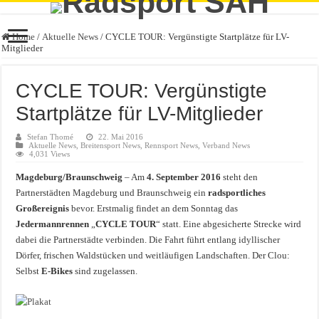
Home
/
Aktuelle News
/
CYCLE TOUR: Vergünstigte Startplätze für LV-
Mitglieder
CYCLE TOUR: Vergünstigte
Startplätze für LV-Mitglieder
Stefan Thomé
22. Mai 2016
Aktuelle News
,
Breitensport News
,
Rennsport News
,
Verband News
4,031 Views
Magdeburg/Braunschweig
– Am
4. September 2016
steht den
Partnerstädten Magdeburg und Braunschweig ein
radsportliches
Großereignis
bevor. Erstmalig findet an dem Sonntag das
Jedermannrennen
„
CYCLE TOUR
“ statt. Eine abgesicherte Strecke wird
dabei die Partnerstädte verbinden. Die Fahrt führt entlang idyllischer
Dörfer, frischen Waldstücken und weitläufigen Landschaften. Der Clou:
Selbst
E-Bikes
sind zugelassen.