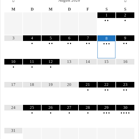
August
2026
M
D
M
D
F
S
S
1
2
•
•
•
3
4
5
6
7
9
8
•
•
•
•
•
•
•
•
•
•
•
•
10
11
12
13
14
15
16
•
•
•
17
18
19
20
21
22
23
•
•
•
•
•
24
25
26
27
28
29
30
•
•
•
•
•
•
•
•
•
•
•
31