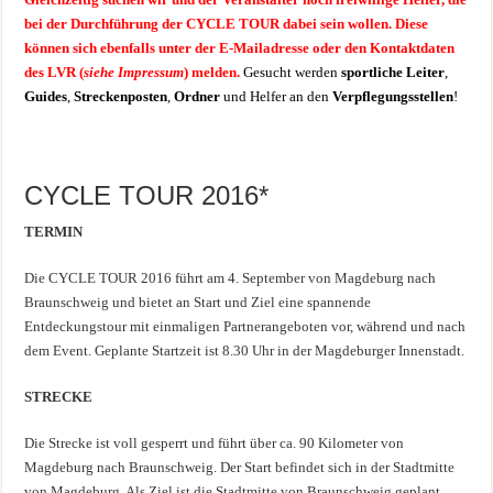
bei der Durchführung der CYCLE TOUR dabei sein wollen. Diese
können sich ebenfalls unter der E-Mailadresse oder den Kontaktdaten
des LVR
(
siehe Impressum
)
melden.
Gesucht werden
sportliche Leiter
,
Guides
,
Streckenposten
,
Ordner
und Helfer an den
Verpflegungsstellen
!
CYCLE TOUR 2016*
TERMIN
Die CYCLE TOUR 2016 führt am 4. September von Magdeburg nach
Braunschweig und bietet an Start und Ziel eine spannende
Entdeckungstour mit einmaligen Partnerangeboten vor, während und nach
dem Event. Geplante Startzeit ist 8.30 Uhr in der Magdeburger Innenstadt.
STRECKE
Die Strecke ist voll gesperrt und führt über ca. 90 Kilometer von
Magdeburg nach Braunschweig. Der Start befindet sich in der Stadtmitte
von Magdeburg. Als Ziel ist die Stadtmitte von Braunschweig geplant.