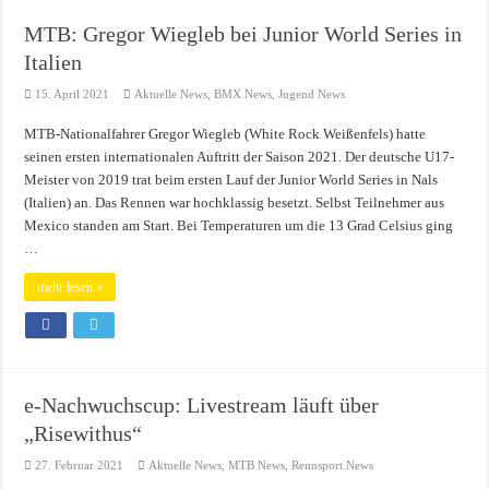
MTB: Gregor Wiegleb bei Junior World Series in
Italien
15. April 2021
Aktuelle News
,
BMX News
,
Jugend News
MTB-Nationalfahrer Gregor Wiegleb (White Rock Weißenfels) hatte
seinen ersten internationalen Auftritt der Saison 2021. Der deutsche U17-
Meister von 2019 trat beim ersten Lauf der Junior World Series in Nals
(Italien) an. Das Rennen war hochklassig besetzt. Selbst Teilnehmer aus
Mexico standen am Start. Bei Temperaturen um die 13 Grad Celsius ging
…
mehr lesen »
e-Nachwuchscup: Livestream läuft über
„Risewithus“
27. Februar 2021
Aktuelle News
,
MTB News
,
Rennsport News