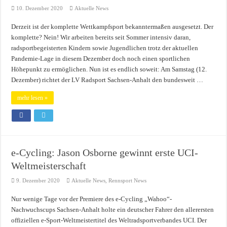
10. Dezember 2020
Aktuelle News
Derzeit ist der komplette Wettkampfsport bekanntermaßen ausgesetzt. Der
komplette? Nein! Wir arbeiten bereits seit Sommer intensiv daran,
radsportbegeisterten Kindern sowie Jugendlichen trotz der aktuellen
Pandemie-Lage in diesem Dezember doch noch einen sportlichen
Höhepunkt zu ermöglichen. Nun ist es endlich soweit: Am Samstag (12.
Dezember) richtet der LV Radsport Sachsen-Anhalt den bundesweit …
mehr lesen »
e-Cycling: Jason Osborne gewinnt erste UCI-
Weltmeisterschaft
9. Dezember 2020
Aktuelle News
,
Rennsport News
Nur wenige Tage vor der Premiere des e-Cycling „Wahoo“-
Nachwuchscups Sachsen-Anhalt holte ein deutscher Fahrer den allerersten
offiziellen e-Sport-Weltmeistertitel des Weltradsportverbandes UCI. Der