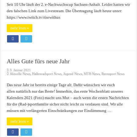
Seit 10 Uhr läuft der 2. e-Nachwuchscup Sachsen-Anhalt. Leider hatten wir
den falschen Link zum Livestream. Die Übertragung läuft heute unter:
https://www.twitch.tv/risewithus
mehr lesen »
Alles Gute fürs neue Jahr
3. Januar 2021
Aktuelle News
,
Hallenradsport News
,
Jugend News
,
MTB News
,
Rennsport News
Das neue Jahr ist bereits einige Tage alt. Dafür wünschen wir euch
allen natürlich nur das Beste! Immerhin, das erste Wochenblatt unseres
Kalenders 2021 (Foto) macht uns Mut – auch wenn die ersten Nachrichten
für die (Rad-)sportfamilie sicher nicht leicht zu verdauen sind. Wir alle
müssen mit verlängerten Einschränkungen zur Eindämmung …
mehr lesen »