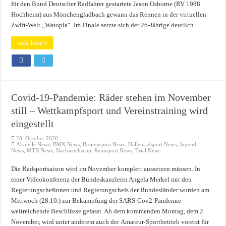
für den Bund Deutscher Radfahrer gestartete Jason Osborne (RV 1988
Hochheim) aus Mönchengladbach gewann das Rennen in der virtuellen
Zwift-Welt „Watopia“. Im Finale setzte sich der 26-Jährige deutlich …
mehr lesen »
Covid-19-Pandemie: Räder stehen im November
still – Wettkampfsport und Vereinstraining wird
eingestellt
28. Oktober 2020
Aktuelle News
,
BMX News
,
Breitensport News
,
Hallenradsport News
,
Jugend
News
,
MTB News
,
Nachwuchscup
,
Rennsport News
,
Trial News
Die Radsportsaison wird im November komplett aussetzen müssen. In
einer Videokonferenz der Bundeskanzlerin Angela Merkel mit den
Regierungschefinnen und Regierungschefs der Bundesländer wurden am
Mittwoch (28.10.) zur Bekämpfung der SARS-Cov2-Pandemie
weitreichende Beschlüsse gefasst. Ab dem kommenden Montag, dem 2.
November, wird unter anderem auch der Amateur-Sportbetrieb vorerst für