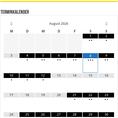
Terminkalender
August
2026
M
D
M
D
F
S
S
1
2
•
•
•
3
4
5
6
7
9
8
•
•
•
•
•
•
•
•
•
•
•
•
10
11
12
13
14
15
16
•
•
•
17
18
19
20
21
22
23
•
•
•
•
•
24
25
26
27
28
29
30