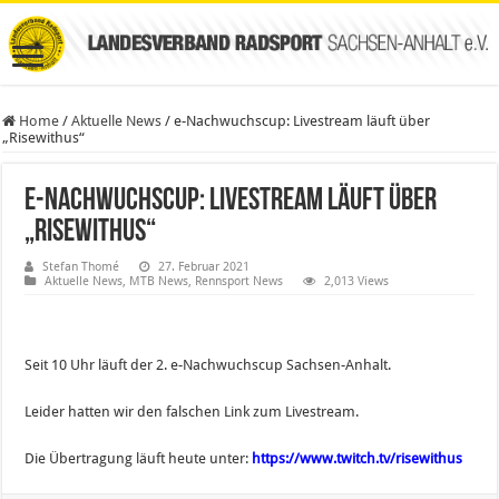
Home
/
Aktuelle News
/
e-Nachwuchscup: Livestream läuft über
„Risewithus“
e-Nachwuchscup: Livestream läuft über
„Risewithus“
Stefan Thomé
27. Februar 2021
Aktuelle News
,
MTB News
,
Rennsport News
2,013 Views
Seit 10 Uhr läuft der 2. e-Nachwuchscup Sachsen-Anhalt.
Leider hatten wir den falschen Link zum Livestream.
Die Übertragung läuft heute unter:
https://www.twitch.tv/risewithus