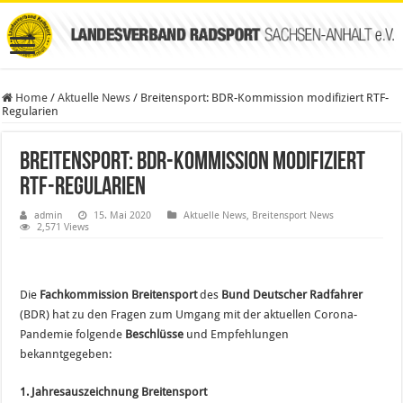
Home
/
Aktuelle News
/
Breitensport: BDR-Kommission modifiziert RTF-
Regularien
Breitensport: BDR-Kommission modifiziert
RTF-Regularien
admin
15. Mai 2020
Aktuelle News
,
Breitensport News
2,571 Views
Die
Fachkommission Breitensport
des
Bund Deutscher Radfahrer
(BDR) hat zu den Fragen zum Umgang mit der aktuellen Corona-
Pandemie folgende
Beschlüsse
und Empfehlungen
bekanntgegeben:
1. Jahresauszeichnung Breitensport