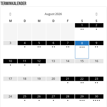
Terminkalender
August
2026
M
D
M
D
F
S
S
1
2
•
•
•
3
4
5
6
7
9
8
•
•
•
•
•
•
•
•
•
•
•
•
10
11
12
13
14
15
16
•
•
•
17
18
19
20
21
22
23
•
•
•
•
•
24
25
26
27
28
29
30
•
•
•
•
•
•
•
•
•
•
•