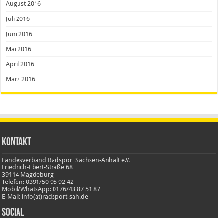
August 2016
Juli 2016
Juni 2016
Mai 2016
April 2016
März 2016
Kontakt
Landesverband Radsport Sachsen-Anhalt e.V.
Friedrich-Ebert-Straße 68
39114 Magdeburg
Telefon: 0391/50 95 92 42
Mobil/WhatsApp: 0176/43 87 51 87
E-Mail: info(at)radsport-sah.de
Social