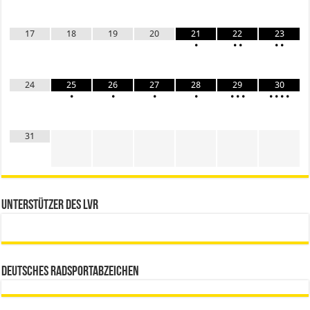
17
18
19
20
21
22
23
•
•
•
•
•
24
25
26
27
28
29
30
•
•
•
•
•
•
•
•
•
•
•
31
Unterstützer des LVR
Deutsches Radsportabzeichen