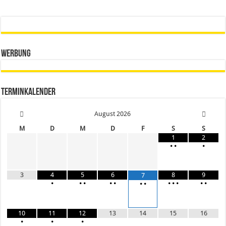
Werbung
Terminkalender
August
2026
M
D
M
D
F
S
S
1
2
•
•
•
3
4
5
6
8
9
7
•
•
•
•
•
•
•
•
•
•
•
•
10
11
12
13
14
15
16
•
•
•