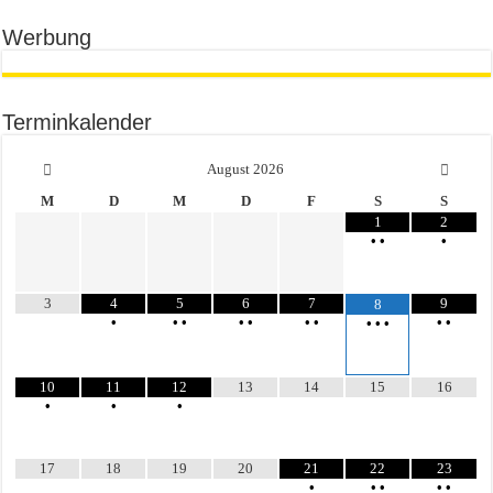
Werbung
Terminkalender
August
2026
M
D
M
D
F
S
S
1
2
•
•
•
3
4
5
6
7
9
8
•
•
•
•
•
•
•
•
•
•
•
•
10
11
12
13
14
15
16
•
•
•
17
18
19
20
21
22
23
•
•
•
•
•