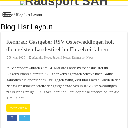
Home
/
Blog List Layout
Blog List Layout
Rennrad: Gastgeber RSV Osterweddingen holt
die meisten Landestitel im Einzelzeitfahren
5. Mai 2025
Aktuelle News
,
Jugend News
,
Rennsport News
In Bahrendorf wurden zum 14. Mal die Landesverbandsmeister im
Einzelzeitfahren ermittelt. Auf der kerzengeraden Strecke nach Borne
kämpften die Sportler des LVR gegen Wind, Zeit und Laktat. Allein in den
Nachwuchsklassen feierte der gastgebende Verein RSV Osterweddingen
zahlreiche Erfolge. Linus Schubert und Leni Sophie Meinecke holten die
Titel in der …
mehr lesen »