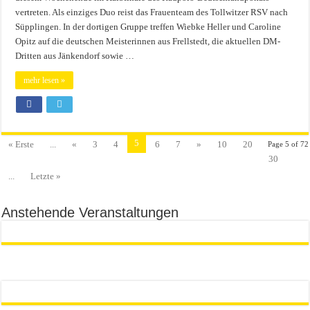
vertreten. Als einziges Duo reist das Frauenteam des Tollwitzer RSV nach
Süpplingen. In der dortigen Gruppe treffen Wiebke Heller und Caroline
Opitz auf die deutschen Meisterinnen aus Frellstedt, die aktuellen DM-
Dritten aus Jänkendorf sowie …
mehr lesen »
5
« Erste
...
«
3
4
6
7
»
10
20
Page 5 of 72
30
...
Letzte »
Anstehende Veranstaltungen