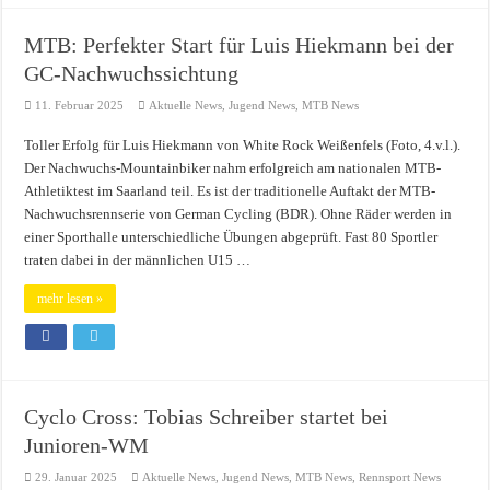
MTB: Perfekter Start für Luis Hiekmann bei der
GC-Nachwuchssichtung
11. Februar 2025
Aktuelle News
,
Jugend News
,
MTB News
Toller Erfolg für Luis Hiekmann von White Rock Weißenfels (Foto, 4.v.l.).
Der Nachwuchs-Mountainbiker nahm erfolgreich am nationalen MTB-
Athletiktest im Saarland teil. Es ist der traditionelle Auftakt der MTB-
Nachwuchsrennserie von German Cycling (BDR). Ohne Räder werden in
einer Sporthalle unterschiedliche Übungen abgeprüft. Fast 80 Sportler
traten dabei in der männlichen U15 …
mehr lesen »
Cyclo Cross: Tobias Schreiber startet bei
Junioren-WM
29. Januar 2025
Aktuelle News
,
Jugend News
,
MTB News
,
Rennsport News