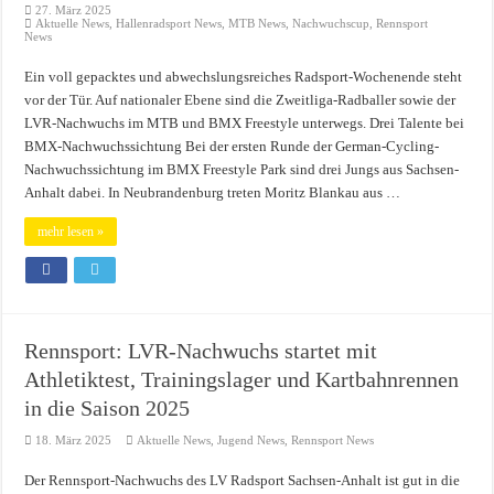
27. März 2025
Aktuelle News
,
Hallenradsport News
,
MTB News
,
Nachwuchscup
,
Rennsport
News
Ein voll gepacktes und abwechslungsreiches Radsport-Wochenende steht
vor der Tür. Auf nationaler Ebene sind die Zweitliga-Radballer sowie der
LVR-Nachwuchs im MTB und BMX Freestyle unterwegs. Drei Talente bei
BMX-Nachwuchssichtung Bei der ersten Runde der German-Cycling-
Nachwuchssichtung im BMX Freestyle Park sind drei Jungs aus Sachsen-
Anhalt dabei. In Neubrandenburg treten Moritz Blankau aus …
mehr lesen »
Rennsport: LVR-Nachwuchs startet mit
Athletiktest, Trainingslager und Kartbahnrennen
in die Saison 2025
18. März 2025
Aktuelle News
,
Jugend News
,
Rennsport News
Der Rennsport-Nachwuchs des LV Radsport Sachsen-Anhalt ist gut in die