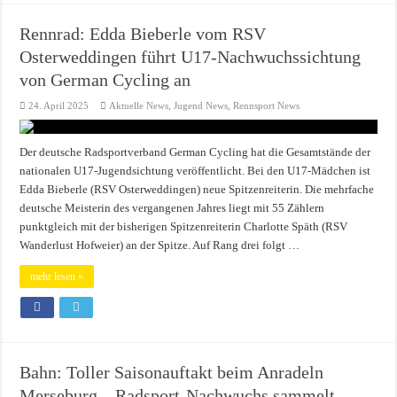
Rennrad: Edda Bieberle vom RSV
Osterweddingen führt U17-Nachwuchssichtung
von German Cycling an
24. April 2025
Aktuelle News
,
Jugend News
,
Rennsport News
Der deutsche Radsportverband German Cycling hat die Gesamtstände der
nationalen U17-Jugendsichtung veröffentlicht. Bei den U17-Mädchen ist
Edda Bieberle (RSV Osterweddingen) neue Spitzenreiterin. Die mehrfache
deutsche Meisterin des vergangenen Jahres liegt mit 55 Zählern
punktgleich mit der bisherigen Spitzenreiterin Charlotte Späth (RSV
Wanderlust Hofweier) an der Spitze. Auf Rang drei folgt …
mehr lesen »
Bahn: Toller Saisonauftakt beim Anradeln
Merseburg – Radsport-Nachwuchs sammelt