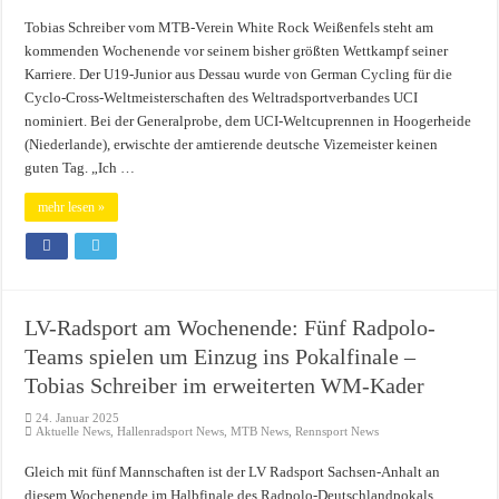
Tobias Schreiber vom MTB-Verein White Rock Weißenfels steht am
kommenden Wochenende vor seinem bisher größten Wettkampf seiner
Karriere. Der U19-Junior aus Dessau wurde von German Cycling für die
Cyclo-Cross-Weltmeisterschaften des Weltradsportverbandes UCI
nominiert. Bei der Generalprobe, dem UCI-Weltcuprennen in Hoogerheide
(Niederlande), erwischte der amtierende deutsche Vizemeister keinen
guten Tag. „Ich …
mehr lesen »
LV-Radsport am Wochenende: Fünf Radpolo-
Teams spielen um Einzug ins Pokalfinale –
Tobias Schreiber im erweiterten WM-Kader
24. Januar 2025
Aktuelle News
,
Hallenradsport News
,
MTB News
,
Rennsport News
Gleich mit fünf Mannschaften ist der LV Radsport Sachsen-Anhalt an
diesem Wochenende im Halbfinale des Radpolo-Deutschlandpokals