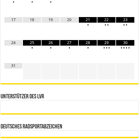
•
•
•
17
18
19
20
21
22
23
•
•
•
•
•
24
25
26
27
28
29
30
•
•
•
•
•
•
•
•
•
•
•
31
Unterstützer des LVR
Deutsches Radsportabzeichen