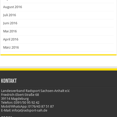
August 2016
Juli 2016
Juni 2016
Mai 2016
April 2016
März 2016
Kontakt
Landesverband Radsport Sachsen-Anhalt e.V.
Friedrich-Ebert-Straße 68
39114 Magdeburg
Telefon: 0391/50 95 92 42
Mobil/WhatsApp: 0176/43 87 51 87
E-Mail: info(at)radsport-sah.de