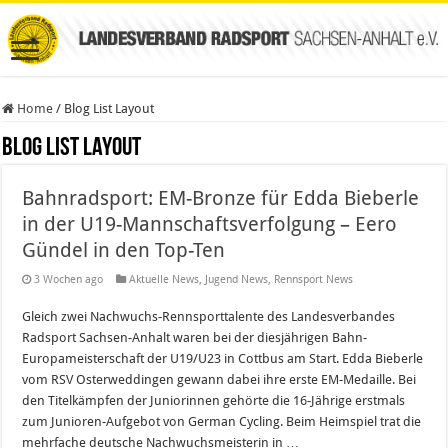
Home
/
Blog List Layout
Blog List Layout
Bahnradsport: EM-Bronze für Edda Bieberle
in der U19-Mannschaftsverfolgung – Eero
Gündel in den Top-Ten
3 Wochen ago
Aktuelle News
,
Jugend News
,
Rennsport News
Gleich zwei Nachwuchs-Rennsporttalente des Landesverbandes
Radsport Sachsen-Anhalt waren bei der diesjährigen Bahn-
Europameisterschaft der U19/U23 in Cottbus am Start. Edda Bieberle
vom RSV Osterweddingen gewann dabei ihre erste EM-Medaille. Bei
den Titelkämpfen der Juniorinnen gehörte die 16-Jährige erstmals
zum Junioren-Aufgebot von German Cycling. Beim Heimspiel trat die
mehrfache deutsche Nachwuchsmeisterin in …