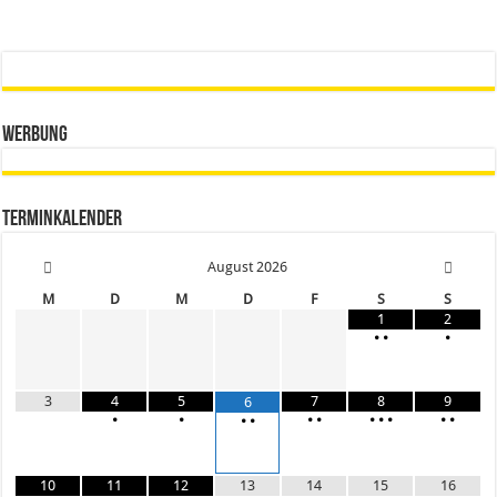
Werbung
Terminkalender
August
2026
M
D
M
D
F
S
S
1
2
•
•
•
3
4
5
7
8
9
6
•
•
•
•
•
•
•
•
•
•
•
10
11
12
13
14
15
16