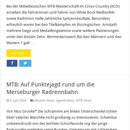
Bei der Mitteldeutschen MTB-Meisterschaft im Cross-Country (XCO)
erzielten die Fahrerinnen und Fahrer von White Rock Weißenfels
sowie RadUnion Halle zahlreiche Spitzenresultate. Besonders
erfreulich waren bei den Titelkämpfen im thüringischen Arnstadt
mehrere Siege und Medaillengewinne sowie weitere Platzierungen
unter den besten Zehn. Bermerkenswert: Bei den Männern und den
Masters 1 gab …
mehr lesen »
MTB: Auf Punktejagd rund um die
Merseburger Radrennbahn
6. Juni 2026
Aktuelle News
,
Jugend News
,
MTB News
Von Nico Grünke* Die Schramme am linken Unterschenkel schien
Eliah Valentin Blaschke nicht großartig zu interessieren. Scheinbar
unbeeindruckt von der leichten Schürfwunde zog der junge
Radsportler weiterhin seine Runden. Gemeinsam mit zahlreichen