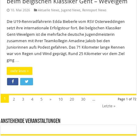
beim belgischen Klassiker Gent – Wevelgem
10. Mai 2026
Aktuelle News
,
Jugend News
,
Rennsport News
Die U19-Rennradfahrerin Edda Bieberle vom RSV Osterweddingen
setzt ihre internationale Erfolgstour fort. Bei belgischen Klassiker
Gent-Wevelgem ist die mehrfache deutsche Jugendmeisterin
zusammen mit ihrer Teamkollegin Amadine Jakob bei den
Juniorinnen aufs Podest gefahren. Das 71 Kilometer lange Rennen
war von Regen und Wind geprägt. Rund 25 Kilometer vor dem Ziel
ging …
mehr lesen »
1
2
3
4
5
»
10
20
30
...
Page 1 of 72
Letzte »
Anstehende Veranstaltungen