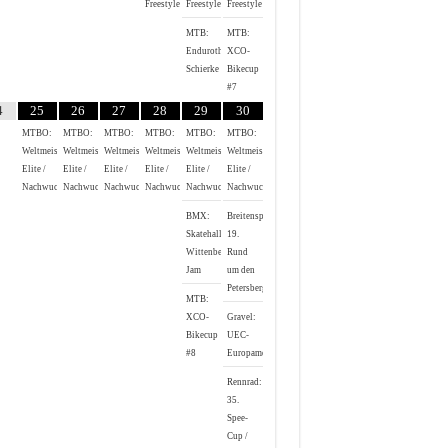
Freestyle
Freestyle
Freestyle
MTB:
MTB:
Endurothon
XCO-
Schierke
Bikecup
#7
4
25
26
27
28
29
30
MTBO:
MTBO:
MTBO:
MTBO:
MTBO:
MTBO:
Weltmeisterschaften
Weltmeisterschaften
Weltmeisterschaften
Weltmeisterschaften
Weltmeisterschaften
Weltmeisterschaften
Elite /
Elite /
Elite /
Elite /
Elite /
Elite /
Nachwuchs
Nachwuchs
Nachwuchs
Nachwuchs
Nachwuchs
Nachwuchs
BMX:
Breitensport:
Skatehalle
19.
Wittenberg
Rund
Jam
um den
Petersberg
MTB:
XCO-
Gravel:
Bikecup
UEC-
#8
Europameisterschaft
Rennrad:
35.
Spee-
Cup /