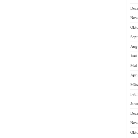
Dez
Nov
Okto
Sept
Augu
Juni
Mai
Apri
Mär
Febr
Janu
Dez
Nov
Okto