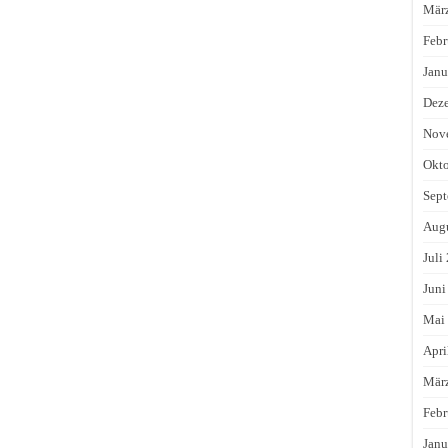
Mär
Febr
Janu
Dez
Nov
Okto
Sept
Augu
Juli
Juni
Mai
Apri
Mär
Febr
Janu