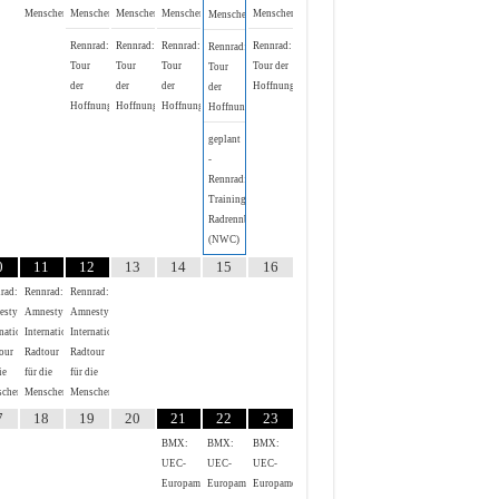
Menschenrechte
Menschenrechte
Menschenrechte
Menschenrechte
Menschenrechte
Menschenrechte
Rennrad:
Rennrad:
Rennrad:
Rennrad:
Rennrad:
Tour
Tour
Tour
Tour der
Tour
der
der
der
Hoffnung
der
Hoffnung
Hoffnung
Hoffnung
Hoffnung
geplant
-
Rennrad:
Trainingsrennen
Radrennbahn
(NWC)
0
11
12
13
14
15
16
rad:
Rennrad:
Rennrad:
esty
Amnesty
Amnesty
national
International
International
our
Radtour
Radtour
ie
für die
für die
chenrechte
Menschenrechte
Menschenrechte
7
18
19
20
21
22
23
BMX:
BMX:
BMX:
UEC-
UEC-
UEC-
Europameisterschaft
Europameisterschaft
Europameisterschaft