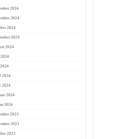
ember 2024
ember 2024
ber 2024
ember 2024
st 2024
 2024
 2024
l 2024
z 2024
uar 2024
ar 2024
ember 2023
ember 2023
ber 2023