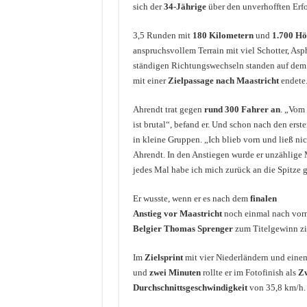
sich der
34-Jährige
über den unverhofften Erfo
3,5 Runden mit
180 Kilometern
und
1.700 H
anspruchsvollem Terrain mit viel Schotter, Asph
ständigen Richtungswechseln standen auf dem
mit einer
Zielpassage nach Maastricht
endete
Ahrendt trat gegen
rund 300 Fahrer an
. „Vom 
ist brutal“, befand er. Und schon nach den erst
in kleine Gruppen. „Ich blieb vorn und ließ nic
Ahrendt. In den Anstiegen wurde er unzählige
jedes Mal habe ich mich zurück an die Spitze 
Er wusste, wenn er es nach dem
finalen
Anstieg vor Maastricht
noch einmal nach vorn 
Belgier Thomas Sprenger
zum Titelgewinn zi
Im
Zielsprint
mit vier Niederländern und einem
und
zwei Minuten
rollte er im Fotofinish als
Zw
Durchschnittsgeschwindigkeit
von 35,8 km/h.