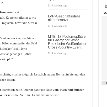
lg.
4 Wochen ago
öhenmetern
auf
Mo
LVR-Geschäftsstelle
alt, Kopfsteinpflaster sowie
nicht besetzt
 Programm, bevor die Strecke
4 Wochen ago
.
MTB: 17 Podiumsplätze
Start an war klar, das Niveau
für Gastgeber White
en Kilometern zerfiel das Feld
Rock beim Weißenfelser
Cross-Country-Event
ht locker“, schilderte
4 Wochen ago
 Male abgehangen. „Aber
gekämpft.“
schafft, ist alles möglich. Letztlich musste Benjamin hier nur den
ehen lassen.
3
 Franzosen hatte Ahrendt dafür die Nase vorn. Nach
fünf Stunden
eiter
über die Ziellinie. Damit markierte eine