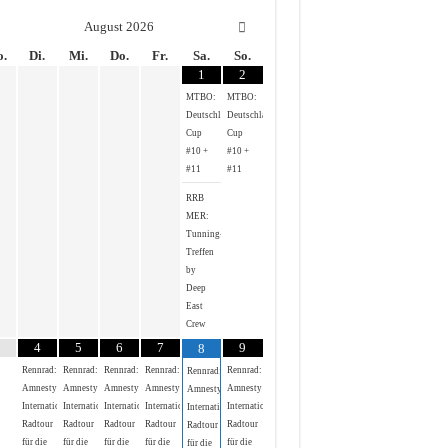
August
2026
.
Di.
Mi.
Do.
Fr.
Sa.
So.
1
2
MTBO:
MTBO:
Deutschland-
Deutschland-
Cup
Cup
#10 +
#10 +
#11
#11
RRB
MER:
Tunning-
Treffen
by
Deep
East
Crew
4
5
6
7
9
8
Rennrad:
Rennrad:
Rennrad:
Rennrad:
Rennrad:
Rennrad:
Amnesty
Amnesty
Amnesty
Amnesty
Amnesty
Amnesty
International
International
International
International
International
International
Radtour
Radtour
Radtour
Radtour
Radtour
Radtour
für die
für die
für die
für die
für die
für die