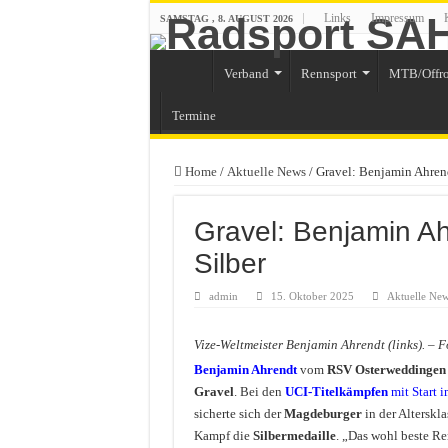
Links
Impressum
SAMSTAG , 8. AUGUST 2026
Verband
Rennsport
MTB/Offr
Termine
Home
/
Aktuelle News
/
Gravel: Benjamin Ahren
Gravel: Benjamin A
Silber
admin
15. Oktober 2025
Aktuelle Ne
Vize-Weltmeister Benjamin Ahrendt (links). – F
Benjamin Ahrendt
vom
RSV Osterweddingen
Gravel
. Bei den
UCI-Titelkämpfen
mit Start i
sicherte sich der
Magdeburger
in der Alterskl
Kampf die
Silbermedaille
. „Das wohl beste Re