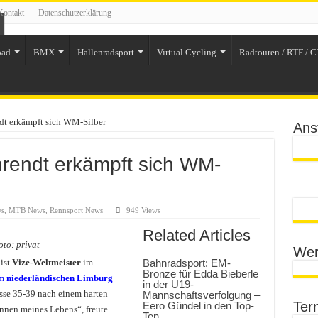
Kontakt
Datenschutzerklärung
oad
BMX
Hallenradsport
Virtual Cycling
Radtouren / RTF / C
dt erkämpft sich WM-Silber
Ans
hrendt erkämpft sich WM-
ws
,
MTB News
,
Rennsport News
949 Views
Related Articles
oto: privat
Wer
ist
Vize-Weltmeister
im
Bahnradsport: EM-
Bronze für Edda Bieberle
m
niederländischen Limburg
in der U19-
asse 35-39 nach einem harten
Mannschaftsverfolgung –
Ter
Eero Gündel in den Top-
nnen meines Lebens“, freute
Ten