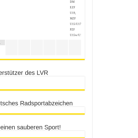
DM
EZF
U19,
MZF
U15/U17,
PZF
U15w/U17w
1
erstützer des LVR
tsches Radsportabzeichen
 einen sauberen Sport!