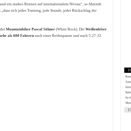
 und ein starkes Rennen auf internationalem Niveau“, so Ahrendt.
, „dass sich jedes Training, jede Stunde, jeder Rückschlag der
 der
Mountainbiker Pascal Söhner
(White Rock). Der
Weißenfelser
ehr als 600 Fahrern
nach einer Reifenpanne und nach 5:27:32
1
Renn
Amn
Inter
Radt
für d
Mens
1