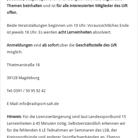
Themen beinhalten
und ist
für alle interessierten Mitglieder des LVR
offen
.
Beide Veranstaltungen beginnen um 10 Uhr. Voraussichtliches Ende
ist jeweils 18 Uhr. Es werden
acht Lerneinheiten
absolviert.
Anmeldungen
sind
ab sofort
über die
Geschäftsstelle des LVR
möglich:
Thietmarstraße 18
39128 Magdeburg
Tel: 0391 / 50 95 92 42
E-Mail: info@radsport-sah.de
Hinweis
: Für die Lizenzverlängerung sind laut Landessportbund 15
Lerneinheiten à 45 Minuten nötig. Selbstverständlich erkennen wir
für die fehlenden 6 LE Teilnahmen an Seminaren des LSB, der
Kreissportbünde und anderer Sportfachverbänden an. Ebenso