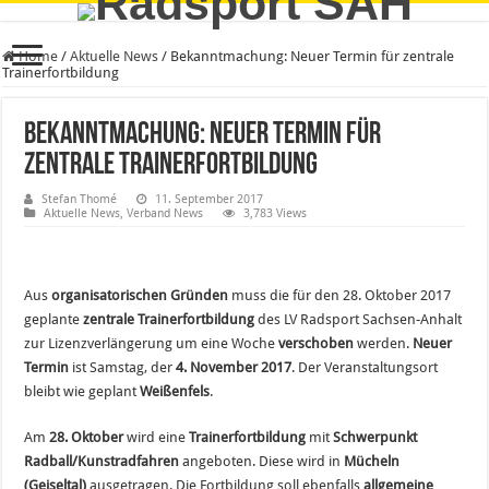
Home
/
Aktuelle News
/
Bekanntmachung: Neuer Termin für zentrale
Trainerfortbildung
Bekanntmachung: Neuer Termin für
zentrale Trainerfortbildung
Stefan Thomé
11. September 2017
Aktuelle News
,
Verband News
3,783 Views
Aus
organisatorischen Gründen
muss die für den 28. Oktober 2017
geplante
zentrale Trainerfortbildung
des LV Radsport Sachsen-Anhalt
zur Lizenzverlängerung um eine Woche
verschoben
werden.
Neuer
Termin
ist Samstag, der
4. November 2017
. Der Veranstaltungsort
bleibt wie geplant
Weißenfels
.
Am
28. Oktober
wird eine
Trainerfortbildung
mit
Schwerpunkt
Radball/Kunstradfahren
angeboten. Diese wird in
Mücheln
(Geiseltal)
ausgetragen. Die Fortbildung soll ebenfalls
allgemeine