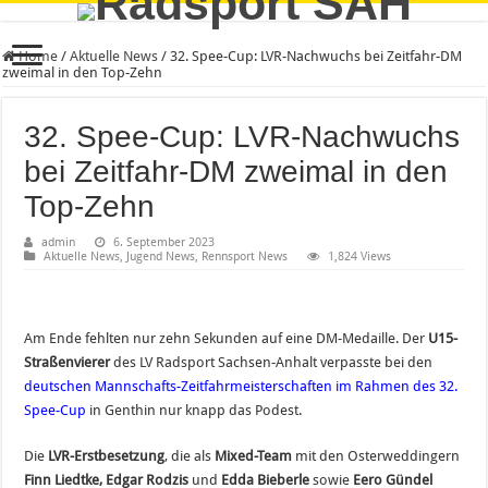
Home
/
Aktuelle News
/
32. Spee-Cup: LVR-Nachwuchs bei Zeitfahr-DM
zweimal in den Top-Zehn
32. Spee-Cup: LVR-Nachwuchs
bei Zeitfahr-DM zweimal in den
Top-Zehn
admin
6. September 2023
Aktuelle News
,
Jugend News
,
Rennsport News
1,824 Views
Am Ende fehlten nur zehn Sekunden auf eine DM-Medaille. Der
U15-
Straßenvierer
des LV Radsport Sachsen-Anhalt verpasste bei den
deutschen Mannschafts-Zeitfahrmeisterschaften im Rahmen des 32.
Spee-Cup
in Genthin nur knapp das Podest.
Die
LVR-Erstbesetzung
, die als
Mixed-Team
mit den Osterweddingern
Finn Liedtke, Edgar Rodzis
und
Edda Bieberle
sowie
Eero Gündel