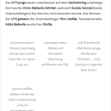
Die
U17-Jungs
waren unterdessen auf dem
Sachsenring
unterwegs.
Dort wurde
Onno Bieberle
Zehnter
, während
Gustav Günzel
(beide
Osterweddingen) das Rennen nicht beenden konnte. Das Rennen
der
U15 gewann
der Osterweddinger
Finn Liedtke
. Teamkameradin
Edda Bieberle
wurde hier
Fünfte
.
Innenministerin
Sebastian Hahn
LSB-Präsidentin
Tamara Zieschang
(Mitte) und
Silke Renk-Lange,
schoss den ersten
Ministerin
Moderator
Start des 32. Spee-
Zieschang
Christian… und
Cups an.
eröffneten die DM.
Radsport-Legende
Täve Schur.
Hanna Steffen
(Mitte) erhielt die
LSB-Sonderehrung
„Frauen
engagieren sich“