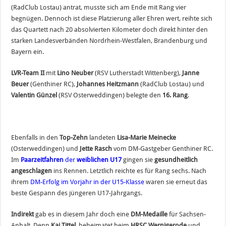
(RadClub Lostau) antrat, musste sich am Ende mit Rang vier
begnügen. Dennoch ist diese Platzierung aller Ehren wert, reihte sich
das Quartett nach 20 absolvierten Kilometer doch direkt hinter den
starken Landesverbänden Nordrhein-Westfalen, Brandenburg und
Bayern ein.
LVR-Team II
mit
Lino Neuber
(RSV Lutherstadt Wittenberg),
Janne
Beuer
(Genthiner RC),
Johannes Heitzmann
(RadClub Lostau) und
Valentin Günzel
(RSV Osterweddingen) belegte den
16. Rang
.
Ebenfalls in den
Top-Zehn
landeten
Lisa-Marie Meinecke
(Osterweddingen) und
Jette Rasch
vom DM-Gastgeber Genthiner RC.
Im
Paarzeitfahren
der
weiblichen U17
gingen sie
gesundheitlich
angeschlagen
ins Rennen. Letztlich reichte es für Rang sechs. Nach
ihrem
DM-Erfolg im Vorjahr in der U15-Klasse
waren sie erneut das
beste Gespann des jüngeren U17-Jahrgangs.
Indirekt
gab es in diesem Jahr doch eine
DM-Medaille
für Sachsen-
Anhalt. Denn
Kai Tittel
, beheimatet beim
HRSC Wernigerode
und