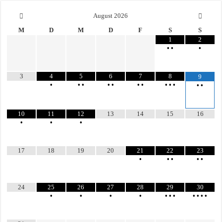
August
2026
M
D
M
D
F
S
S
1
2
•
•
•
3
4
5
6
7
8
9
•
•
•
•
•
•
•
•
•
•
•
•
10
11
12
13
14
15
16
•
•
•
17
18
19
20
21
22
23
•
•
•
•
•
24
25
26
27
28
29
30
•
•
•
•
•
•
•
•
•
•
•