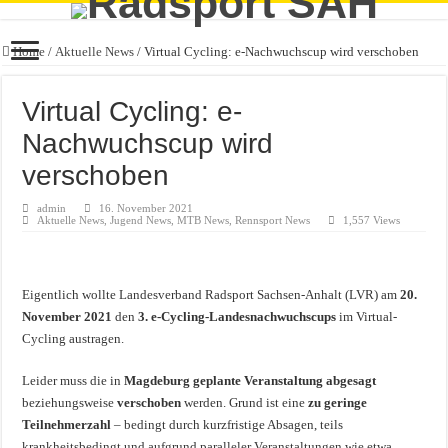
Home
/
Aktuelle News
/
Virtual Cycling: e-Nachwuchscup wird verschoben
Virtual Cycling: e-
Nachwuchscup wird
verschoben
admin
16. November 2021
Aktuelle News
,
Jugend News
,
MTB News
,
Rennsport News
1,557 Views
Eigentlich wollte Landesverband Radsport Sachsen-Anhalt (LVR) am
20.
November 2021
den
3.
e-Cycling-Landesnachwuchscups
im Virtual-
Cycling austragen.
Leider muss die in
Magdeburg geplante Veranstaltung
abgesagt
beziehungsweise
verschoben
werden. Grund ist eine
zu geringe
Teilnehmerzahl
– bedingt durch kurzfristige Absagen, teils
krankheitsbedingt und aufgrund paralleler Veranstaltungen wie etwa