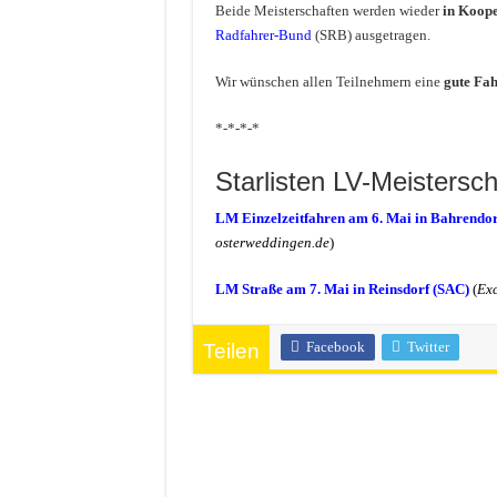
Beide Meisterschaften werden wieder
in Koope
Radfahrer-Bund
(SRB) ausgetragen.
Wir wünschen allen Teilnehmern eine
gute Fah
*-*-*-*
Starlisten LV-Meistersc
LM Einzelzeitfahren am 6. Mai in Bahrendor
osterweddingen.de
)
LM Straße am 7. Mai in Reinsdorf (SAC)
(
Exc
Facebook
Twitter
Teilen