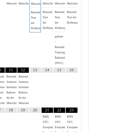
Menschenrechte
Menschenrechte
Menschenrechte
Menschenrechte
Menschenrechte
Menschenrechte
Rennrad:
Rennrad:
Rennrad:
Rennrad:
Tour
Tour
Tour der
Tour
der
der
Hoffnung
der
Hoffnung
Hoffnung
Hoffnung
geplant
-
Rennrad:
Trainingsrennen
Radrennbahn
(NWC)
0
11
12
13
14
15
16
rad:
Rennrad:
Rennrad:
esty
Amnesty
Amnesty
national
International
International
our
Radtour
Radtour
ie
für die
für die
chenrechte
Menschenrechte
Menschenrechte
7
18
19
20
21
22
23
BMX:
BMX:
BMX:
UEC-
UEC-
UEC-
Europameisterschaft
Europameisterschaft
Europameisterschaft