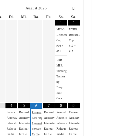
August
2026
.
Di.
Mi.
Do.
Fr.
Sa.
So.
1
2
MTBO:
MTBO:
Deutschland-
Deutschland-
Cup
Cup
#10 +
#10 +
#11
#11
RRB
MER:
Tunning-
Treffen
by
Deep
East
Crew
4
5
7
8
9
6
Rennrad:
Rennrad:
Rennrad:
Rennrad:
Rennrad:
Rennrad:
Amnesty
Amnesty
Amnesty
Amnesty
Amnesty
Amnesty
International
International
International
International
International
International
Radtour
Radtour
Radtour
Radtour
Radtour
Radtour
für die
für die
für die
für die
für die
für die