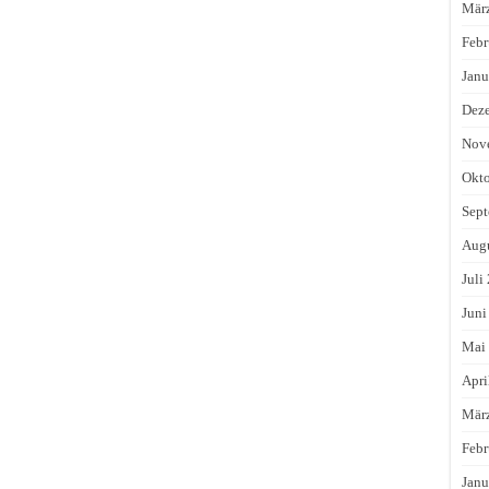
Mär
Febr
Janu
Dez
Nov
Okto
Sept
Augu
Juli
Juni
Mai
Apri
Mär
Febr
Janu