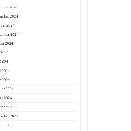
ember 2024
ember 2024
ber 2024
ember 2024
st 2024
 2024
 2024
l 2024
z 2024
uar 2024
ar 2024
ember 2023
ember 2023
ber 2023