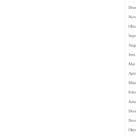
Dez
Nov
Okto
Sept
Augu
Juni
Mai
Apri
Mär
Febr
Janu
Dez
Nov
Okto