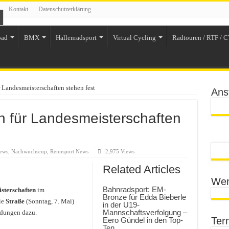
Kontakt
Datenschutzerklärung
oad
BMX
Hallenradsport
Virtual Cycling
Radtouren / RTF / C
r Landesmeisterschaften stehen fest
Ans
en für Landesmeisterschaften
News
,
Nachwuchscup
,
Rennsport News
2,975 Views
Related Articles
Wer
Bahnradsport: EM-
sterschaften
im
Bronze für Edda Bieberle
ie
Straße
(Sonntag, 7. Mai)
in der U19-
Mannschaftsverfolgung –
dungen dazu.
Ter
Eero Gündel in den Top-
Ten