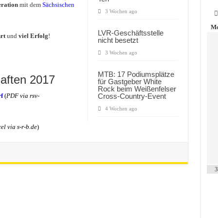
ration
mit dem
Sächsischen
3 Wochen ago
Mo
LVR-Geschäftsstelle
rt
und
viel Erfolg
!
nicht besetzt
3 Wochen ago
MTB: 17 Podiumsplätze
haften 2017
für Gastgeber White
Rock beim Weißenfelser
Cross-Country-Event
f
(
PDF via rsv-
4 Wochen ago
el via s-r-b.de
)
3