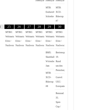
Freestyle
Freestyle
Freestyle
MTB:
MTB:
Endurothon
XCO-
Schierke
Bikecup
#7
4
25
26
27
28
29
30
MTBO:
MTBO:
MTBO:
MTBO:
MTBO:
MTBO:
Weltmeisterschaften
Weltmeisterschaften
Weltmeisterschaften
Weltmeisterschaften
Weltmeisterschaften
Weltmeisterschaften
Elite /
Elite /
Elite /
Elite /
Elite /
Elite /
Nachwuchs
Nachwuchs
Nachwuchs
Nachwuchs
Nachwuchs
Nachwuchs
BMX:
Breitensport:
Skatehalle
19.
Wittenberg
Rund
Jam
um den
Petersberg
MTB:
XCO-
Gravel:
Bikecup
UEC-
#8
Europameisterschaft
Rennrad:
35.
Spee-
Cup /