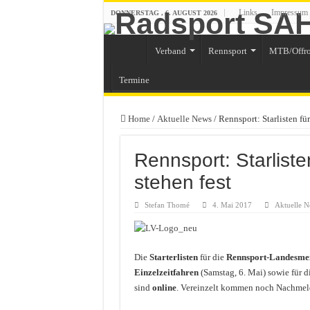
Links
Impressum
DONNERSTAG , 6. AUGUST 2026
Verband
Rennsport
MTB/Offr
Termine
Home
/
Aktuelle News
/
Rennsport: Starlisten fü
Rennsport: Starlist
stehen fest
Stefan Thomé
4. Mai 2017
Aktuelle 
Die
Starterlisten
für die
Rennsport-Landesmei
Einzelzeitfahren
(Samstag, 6. Mai) sowie für d
sind
online
. Vereinzelt kommen noch Nachmel