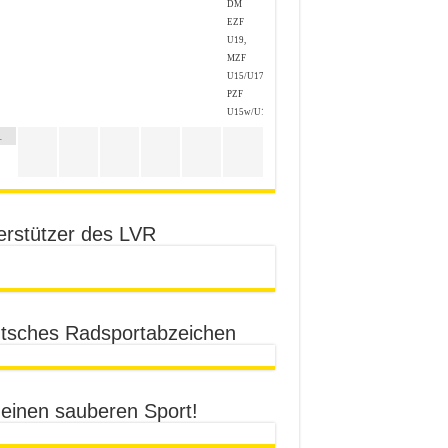
DM
EZF
U19,
MZF
U15/U17,
PZF
U15w/U17w
1
erstützer des LVR
tsches Radsportabzeichen
 einen sauberen Sport!