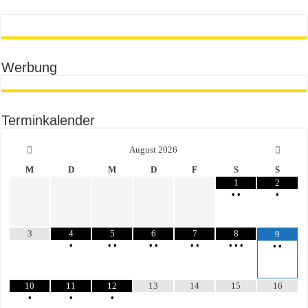
Werbung
Terminkalender
August
2026
M
D
M
D
F
S
S
1
2
•
•
•
3
4
5
6
7
8
9
•
•
•
•
•
•
•
•
•
•
•
•
10
11
12
13
14
15
16
•
•
•