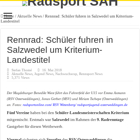
Home
/
Aktuelle News
/
Rennrad: Schüler fuhren in Salzwedel um Kriterium-
Landestitel
Rennrad: Schüler fuhren in
Salzwedel um Kriterium-
Landestitel
Stefan Thomé
16. Mai 2018
Aktuelle News
,
Jugend News
,
Nachwuchscup
,
Rennsport News
5,371 Views
Der Magdeburger Benedikt Wiest führt das Fahrerfeld der U15 vor Emma Axmann
(RSV Osterweddingen), Jonas Gerber (MSV) und Miriam Tschepe (Osterweddingen)
an. Fotos:
radsportonline.com
/
RSV Wittenberg
/
radsportjugend-osterweddingen.de
Fünf Vereine
haben bei den
Schüler-Landesmeisterschaften Kriterium
mitgemischt. Erstmals war
Salzwedel
im Rahmen der
9. Radrenntage
Gastgeber für diesen Wettbewerb.
Viermal
sicherten sich
Sportler
des
RSV Osterweddingen
die