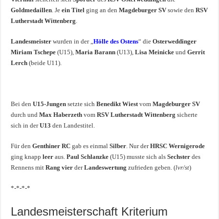
Goldmedaillen
. Je
ein Titel
ging an den
Magdeburger SV
sowie den
RSV
Lutherstadt Wittenberg
.
Landesmeister
wurden in der „
Hölle des Ostens
“ die
Osterweddinger
Miriam Tschepe
(U15),
Maria Barann
(U13),
Lisa Meinicke
und
Gerrit
Lerch
(beide U11).
Bei den
U15-Jungen
setzte sich
Benedikt Wiest
vom
Magdeburger SV
durch und
Max Haberzeth
vom
RSV Lutherstadt Wittenberg
sicherte
sich in der
U13
den Landestitel.
Für den
Genthiner RC
gab es einmal
Silber
. Nur der
HRSC Wernigerode
ging knapp
leer
aus.
Paul Schlanzke
(U15) musste sich als
Sechster
des
Rennens mit
Rang vier
der
Landeswertung
zufrieden geben. (
lvr/st
)
*-*-*-*
Landesmeisterschaft Kriterium