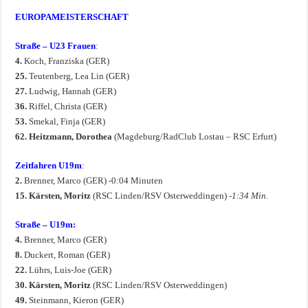
EUROPAMEISTERSCHAFT
Straße – U23 Frauen
:
4.
Koch, Franziska (GER)
25.
Teutenberg, Lea Lin (GER)
27.
Ludwig, Hannah (GER)
36.
Riffel, Christa (GER)
53.
Smekal, Finja (GER)
62. Heitzmann, Dorothea
(Magdeburg/RadClub Lostau – RSC Erfurt)
Zeitfahren U19m
:
2.
Brenner, Marco (GER) -0:04 Minuten
15. Kärsten, Moritz
(RSC Linden/RSV Osterweddingen)
-1:34 Min.
Straße – U19m:
4.
Brenner, Marco (GER)
8.
Duckert, Roman (GER)
22.
Lührs, Luis-Joe (GER)
30. Kärsten, Moritz
(RSC Linden/RSV Osterweddingen)
49.
Steinmann, Kieron (GER)