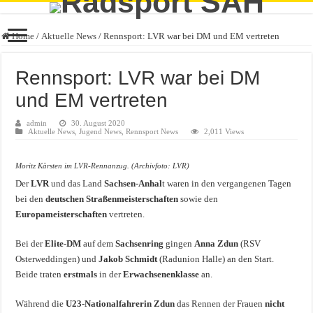
Home
/
Aktuelle News
/
Rennsport: LVR war bei DM und EM vertreten
Rennsport: LVR war bei DM
und EM vertreten
admin
30. August 2020
Aktuelle News
,
Jugend News
,
Rennsport News
2,011 Views
Moritz Kärsten im LVR-Rennanzug. (Archivfoto: LVR)
Der
LVR
und das Land
Sachsen-Anhal
t waren in den vergangenen Tagen
bei den
deutschen Straßenmeisterschaften
sowie den
Europameisterschaften
vertreten.
Bei der
Elite-DM
auf dem
Sachsenring
gingen
Anna Zdun
(RSV
Osterweddingen) und
Jakob Schmidt
(Radunion Halle) an den Start.
Beide traten
erstmals
in der
Erwachsenenklasse
an.
Während die
U23-Nationalfahrerin Zdun
das Rennen der Frauen
nicht