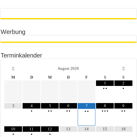
Werbung
Terminkalender
August
2026
M
D
M
D
F
S
S
1
2
•
•
•
3
4
5
6
8
9
7
•
•
•
•
•
•
•
•
•
•
•
•
10
11
12
13
14
15
16
•
•
•