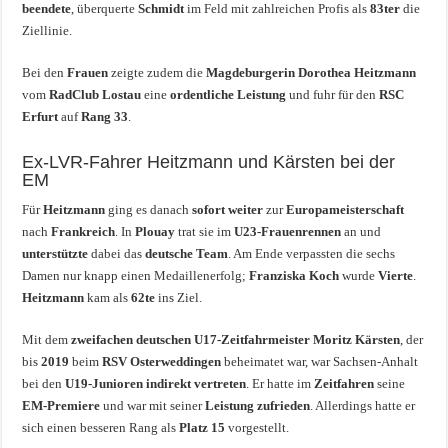
beendete
, überquerte
Schmidt
im Feld mit zahlreichen Profis als
83ter
die
Ziellinie.
Bei den
Frauen
zeigte zudem die
Magdeburgerin Dorothea Heitzmann
vom
RadClub Lostau
eine
ordentliche Leistung
und fuhr für den
RSC
Erfurt
auf
Rang 33
.
Ex-LVR-Fahrer Heitzmann und Kärsten bei der
EM
Für
Heitzmann
ging es danach
sofort weiter
zur
Europameisterschaft
nach
Frankreich
. In
Plouay
trat sie im
U23-Frauenrennen
an und
unterstützte
dabei das
deutsche Team
. Am Ende verpassten die sechs
Damen nur knapp einen Medaillenerfolg;
Franziska Koch
wurde
Vierte
.
Heitzmann
kam als
62te
ins Ziel.
Mit dem
zweifachen deutschen U17-Zeitfahrmeister Moritz Kärsten
, der
bis
2019
beim
RSV Osterweddingen
beheimatet war, war Sachsen-Anhalt
bei den
U19-Junioren indirekt vertreten
. Er hatte im
Zeitfahren
seine
EM-Premiere
und war mit seiner
Leistung zufrieden
. Allerdings hatte er
sich einen besseren Rang als
Platz 15
vorgestellt.