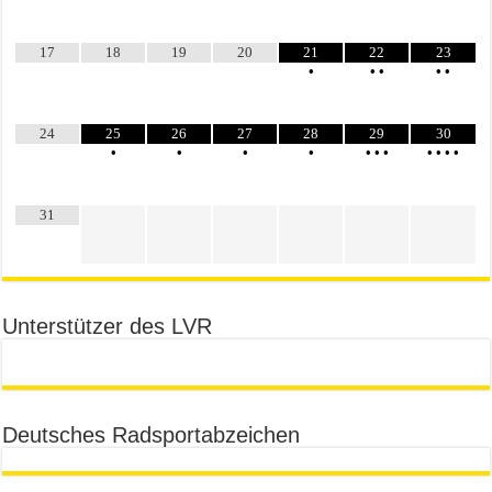
17
18
19
20
21
22
23
•
•
•
•
•
24
25
26
27
28
29
30
•
•
•
•
•
•
•
•
•
•
•
31
Unterstützer des LVR
Deutsches Radsportabzeichen