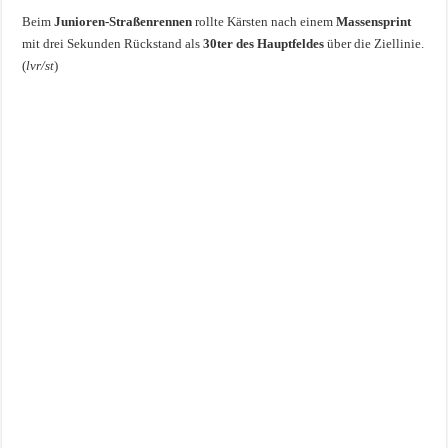
Beim
Junioren-Straßenrennen
rollte Kärsten nach einem
Massensprint
mit drei Sekunden Rückstand als
30ter des Hauptfeldes
über die Ziellinie.
(
lvr/st
)
View this post on Instagram