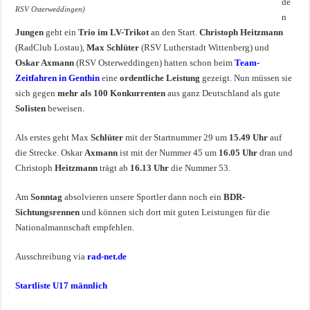
de
RSV Osterweddingen)
n
Jungen
geht ein
Trio im LV-Trikot
an den Start.
Christoph Heitzmann
(RadClub Lostau),
Max Schlüter
(RSV Lutherstadt Wittenberg) und
Oskar Axmann
(RSV Osterweddingen) hatten schon beim
Team-
Zeitfahren in Genthin
eine
ordentliche Leistung
gezeigt. Nun müssen sie
sich gegen
mehr als 100 Konkurrenten
aus ganz Deutschland als gute
Solisten
beweisen.
Als erstes geht Max
Schlüter
mit der Startnummer 29 um
15.49 Uhr
auf
die Strecke. Oskar
Axmann
ist mit der Nummer 45 um
16.05 Uhr
dran und
Christoph
Heitzmann
trägt ab
16.13 Uhr
die Nummer 53.
Am
Sonntag
absolvieren unsere Sportler dann noch ein
BDR-
Sichtungsrennen
und können sich dort mit guten Leistungen für die
Nationalmannschaft empfehlen.
Ausschreibung via
rad-net.de
Startliste U17 männlich