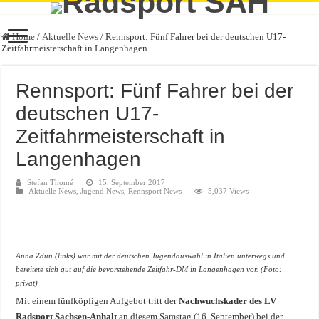
Home
/
Aktuelle News
/
Rennsport: Fünf Fahrer bei der deutschen U17-
Zeitfahrmeisterschaft in Langenhagen
Rennsport: Fünf Fahrer bei der
deutschen U17-
Zeitfahrmeisterschaft in
Langenhagen
Stefan Thomé
15. September 2017
Aktuelle News
,
Jugend News
,
Rennsport News
5,037 Views
Anna Zdun (links) war mit der deutschen Jugendauswahl in Italien unterwegs und
bereitete sich gut auf die bevorstehende Zeitfahr-DM in Langenhagen vor. (Foto:
privat)
Mit einem fünfköpfigen Aufgebot tritt der
Nachwuchskader des LV
Radsport Sachsen-Anhalt
an diesem Samstag (16. September) bei der