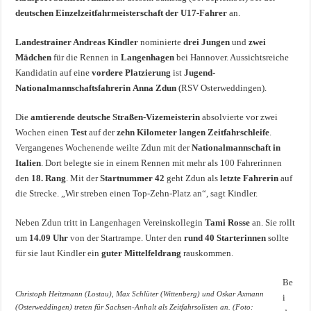
deutschen Einzelzeitfahrmeisterschaft der U17-Fahrer
an.
Landestrainer Andreas Kindler
nominierte
drei Jungen
und
zwei
Mädchen
für die Rennen in
Langenhagen
bei Hannover. Aussichtsreiche
Kandidatin auf eine
vordere Platzierung
ist
Jugend-
Nationalmannschaftsfahrerin
Anna Zdun
(RSV Osterweddingen).
Die
amtierende deutsche Straßen-Vizemeisterin
absolvierte vor zwei
Wochen einen
Test
auf der
zehn Kilometer langen Zeitfahrschleife
.
Vergangenes Wochenende weilte Zdun mit der
Nationalmannschaft in
Italien
. Dort belegte sie in einem Rennen mit mehr als 100 Fahrerinnen
den
18. Rang
. Mit der
Startnummer 42
geht Zdun als
letzte Fahrerin
auf
die Strecke. „Wir streben einen Top-Zehn-Platz an“, sagt Kindler.
Neben Zdun tritt in Langenhagen Vereinskollegin
Tami Rosse
an. Sie rollt
um
14.09 Uhr
von der Startrampe. Unter den
rund 40 Starterinnen
sollte
für sie laut Kindler ein
guter Mittelfeldrang
rauskommen.
Be
Christoph Heitzmann (Lostau), Max Schlüter (Wittenberg) und Oskar Axmann
i
(Osterweddingen) treten für Sachsen-Anhalt als Zeitfahrsolisten an. (Foto: