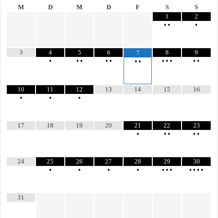
M
D
M
D
F
S
S
1
2
•
•
•
3
4
5
6
8
9
7
•
•
•
•
•
•
•
•
•
•
•
•
10
11
12
13
14
15
16
•
•
•
17
18
19
20
21
22
23
•
•
•
•
•
24
25
26
27
28
29
30
•
•
•
•
•
•
•
•
•
•
•
31