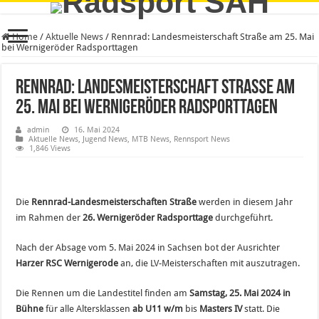
Home
/
Aktuelle News
/
Rennrad: Landesmeisterschaft Straße am 25. Mai
bei Wernigeröder Radsporttagen
Rennrad: Landesmeisterschaft Straße am
25. Mai bei Wernigeröder Radsporttagen
admin
16. Mai 2024
Aktuelle News
,
Jugend News
,
MTB News
,
Rennsport News
1,846 Views
Die
Rennrad-Landesmeisterschaften Straße
werden in diesem Jahr
im Rahmen der
26. Wernigeröder Radsporttage
durchgeführt.
Nach der Absage vom 5. Mai 2024 in Sachsen bot der Ausrichter
Harzer RSC Wernigerode
an, die LV-Meisterschaften mit auszutragen.
Die Rennen um die Landestitel finden am
Samstag, 25. Mai 2024 in
Bühne
für alle Altersklassen
ab U11 w/m
bis
Masters IV
statt. Die