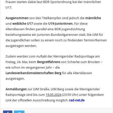
Frauen starten dabei laut BDR-Sportordnung bei der männlichen
U17.
Ausgenommen
von den Titelkämpfen sind jedoch die
männliche
und
weibliche U17
sowie die
U19-Juniorinnen
. Für diese
Altersklassen finden parallel eine BDR-Jugendsichtung
beziehungsweise ein Junioren-Bundesligarennen statt. Die LVM für
die Jugendlichen sollen zu einem noch zu findenden Termin/Rennen
ausgetragen werden.
Zudem werden zum Auftakt der Wernigeröder Radsporttage am
Freitag, 24. Mai, beim
Bergzeitfahrens
von Schierke zum Brocken –
wie schon im vergangenen Jahr – die
Landesverbandsmeisterschaften
Berg
für alle Altersklassen
ausgetragen.
Anmeldungen
zur LVM Straße, LVM Berg sowie die Wernigeröder
Radsporttage sind bis zum
19.05.2024
(23:59 Uhr) unter folgendem
Link der offiziellen Ausschreibung möglich:
rad-net.de