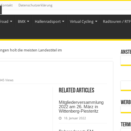
Kontakt
Datenschutzerklärung
froad
BMX
Hallenradsport
Virtual Cycling
Radtouren / RTF 
gen holt die meisten Landestitel im
Anst
345 Views
Related Articles
Mitgliederversammlung
Werb
2022 am 26. März in
Wittenberg-Piesteritz
18. Januar 2022
Term