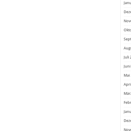
Janu
Dez
Nov
Okt
Sep
Aug
Juli
Juni
Mai
Apri
Mär
Feb
Janu
Dez
Nov