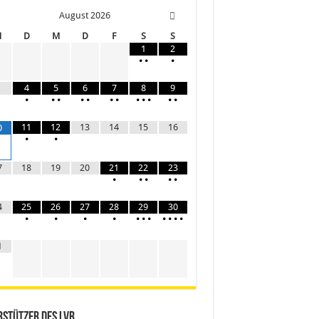
August
2026
M
D
M
D
F
S
S
1
2
•
•
•
4
5
6
7
8
9
•
•
•
•
•
•
•
•
•
•
•
•
11
12
13
14
15
16
0
•
•
7
18
19
20
21
22
23
•
•
•
•
•
4
25
26
27
28
29
30
•
•
•
•
•
•
•
•
•
•
•
1
stützer des LVR