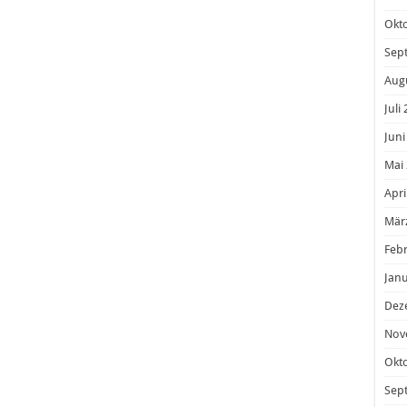
Okt
Sep
Aug
Juli
Juni
Mai
Apri
Mär
Feb
Janu
Dez
Nov
Okt
Sep