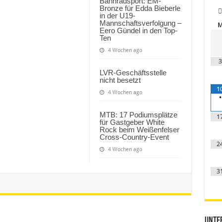
Bahnradsport: EM-
Bronze für Edda Bieberle
in der U19-
Mannschaftsverfolgung –
Eero Gündel in den Top-
Ten
4 Wochen ago
3
LVR-Geschäftsstelle
nicht besetzt
1
4 Wochen ago
•
MTB: 17 Podiumsplätze
1
für Gastgeber White
Rock beim Weißenfelser
Cross-Country-Event
2
4 Wochen ago
3
Unter