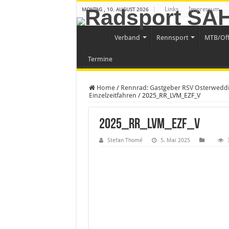
Links
Impressum
MONTAG , 10. AUGUST 2026
Verband
Rennsport
MTB/Of
Termine
Home
/
Rennrad: Gastgeber RSV Osterweddin
Einzelzeitfahren
/
2025_RR_LVM_EZF_V
2025_RR_LVM_EZF_V
Stefan Thomé
5. Mai 2025