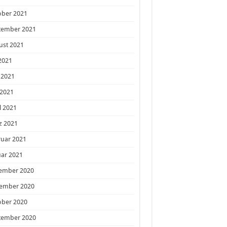
ober 2021
tember 2021
ust 2021
 2021
 2021
 2021
l 2021
z 2021
ruar 2021
ar 2021
ember 2020
ember 2020
ober 2020
tember 2020