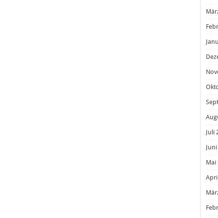
Mär
Feb
Janu
Dez
Nov
Okt
Sep
Aug
Juli
Juni
Mai
Apri
Mär
Feb