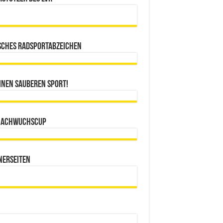
sches Radsportabzeichen
inen sauberen Sport!
Nachwuchscup
nerseiten