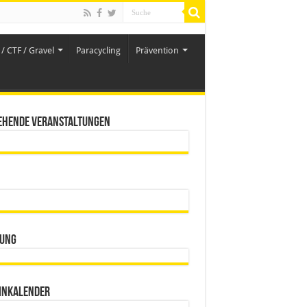
/ CTF / Gravel
Paracycling
Prävention
ehende Veranstaltungen
ung
inkalender