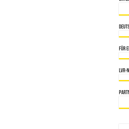
Deut
Für e
LVR-
Part