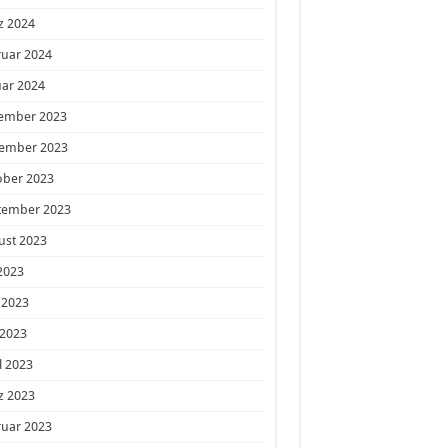
z 2024
ruar 2024
ar 2024
ember 2023
ember 2023
ober 2023
tember 2023
ust 2023
 2023
 2023
 2023
l 2023
z 2023
ruar 2023