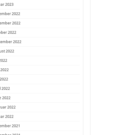
ar 2023
ember 2022
ember 2022
ober 2022
tember 2022
ust 2022
 2022
 2022
 2022
l 2022
z 2022
ruar 2022
ar 2022
ember 2021