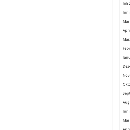
e waren wir in Merdingen bei Freiburg zum 2.
Juli
n unsere Leistungen des ersten Rennes anknüpfen
Juni
inberge der Region, welches das Profil der Strecke
Mai
für unsere Dorothea, welcher es gelang sich in der 2.
Apri
nen abzusetzen. Dahinter folgte eine Gruppe in der
Mär
 Im Verlauf des Rennes zerteilte sich die
Feb
 Fahrerinnen das Finale unter sich ausmachten.
Janu
lspurt, aber auch den anderen gelang es die 2. Gruppe
Dez
en. Am Ende belegten Freddy und Anna die Plätze 8 & 9
 auf Platz 25 das Ziel. In der Tagesmannschaftswertung
Nov
Wochenende wird in Karbach erneut angegriffen. 😉😉
Okt
niorinnenteammaxxsolarlindig #maxxsolar
Sep
#cyclinglifestyle #powergirls #radbundesliga2018
Aug
x-solar-LINDIG
Mai 22, 2018 um 9:23 PDT
Juni
Mai
Apri