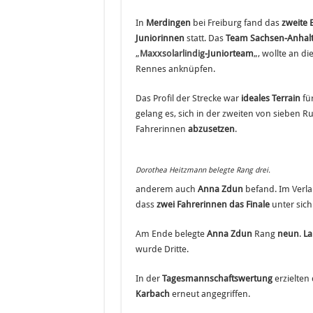
In
Merdingen
bei Freiburg fand das
zweite 
Juniorinnen
statt. Das
Team Sachsen-Anhal
„
Maxxsolarlindig
-Juniorteam
„,
wollte an di
Rennes anknüpfen.
Das Profil der Strecke war
ideales Terrain
fü
gelang es, sich in der zweiten von sieben R
Fahrerinnen
abzusetzen
.
Dorothea Heitzmann belegte Rang drei.
anderem auch
Anna Zdun
befand. Im Verla
dass
zwei Fahrerinnen das Finale
unter sic
Am Ende belegte
Anna Zdun
Rang
neun
.
La
wurde Dritte.
In der
Tagesmannschaftswertung
erzielten
Karbach
erneut angegriffen.