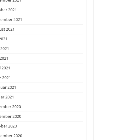
ember 2021
ober 2021
tember 2021
ust 2021
 2021
 2021
 2021
l 2021
z 2021
ruar 2021
ar 2021
ember 2020
ember 2020
ober 2020
tember 2020