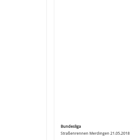
Schöne Impressionen vom zweiten Ren
#lilalogistik #radbundesliga 2018 in 
Müller – Die lila
Bundesliga
Straßenrennen Merdingen 21.05.2018