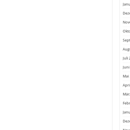
Janu
Dez
Nov
Okt
Sep
Aug
Juli
nen der Frauen & Juniorinnen bei der #müller die
#merdingen 😃
Juni
Mai
 Logistik
Mai 22, 2018 um 7:39 PDT
Apri
Mär
Feb
Janu
Dez