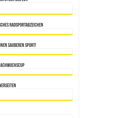
sches Radsportabzeichen
inen sauberen Sport!
Nachwuchscup
nerseiten