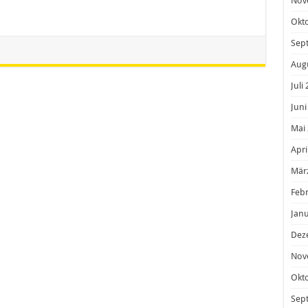
Nov
Okt
Sep
Aug
Juli
Juni
Mai
Apri
Mär
Feb
Janu
Dez
Nov
Okt
Sep