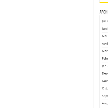
Arch
Juli
Juni
Mai
Apri
Mär
Feb
Janu
Dez
Nov
Okt
Sep
iesige Weinberge, weite Felder und der Schwarzwald
nna und Laura die Aussichten für des vergangenen
Aug