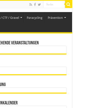
/ CTF / Gravel
Paracycling
Prävention
ehende Veranstaltungen
ung
inkalender