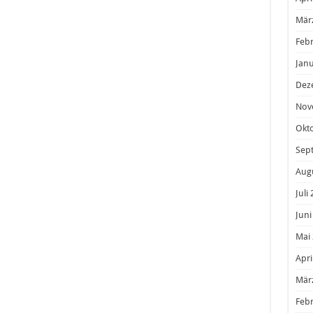
Mär
Feb
Janu
Dez
Nov
Okt
Sep
Aug
Juli
Juni
Mai
Apri
Mär
Feb