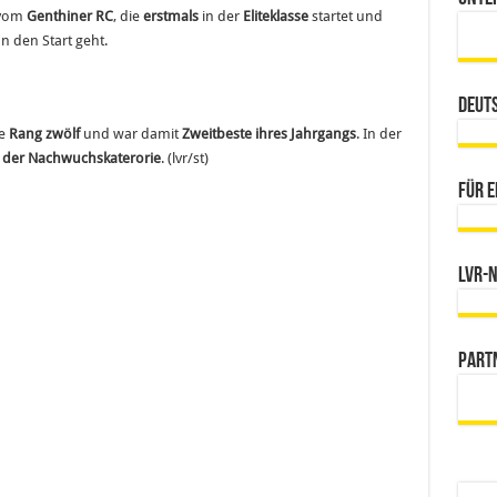
vom
Genthiner RC
, die
erstmals
in der
Eliteklasse
startet und
n den Start geht.
Deut
ie
Rang zwölf
und war damit
Zweitbeste ihres Jahrgangs
. In der
 der Nachwuchskaterorie
. (lvr/st)
Für e
LVR-
Part