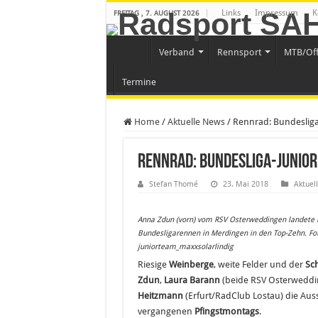
Links
Impressum
K
FREITAG , 7. AUGUST 2026
Verband
Rennsport
MTB/Of
Termine
Home
/
Aktuelle News
/
Rennrad: Bundesliga
Rennrad: Bundesliga-Junior
Stefan Thomé
23. Mai 2018
Aktuel
Anna Zdun (vorn) vom RSV Osterweddingen landete 
Bundesligarennen in Merdingen in den Top-Zehn. Fo
juniorteam_maxxsolarlindig
Riesige
Weinberge
, weite Felder und der
Sc
Zdun
,
Laura Barann
(beide RSV Osterwedd
Heitzmann
(Erfurt/RadClub Lostau) die Auss
vergangenen
Pfingstmontags
.