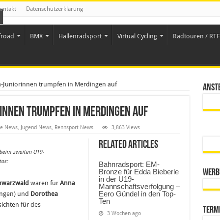
ontakt
Datenschutzerklärung
froad
BMX
Hallenradsport
Virtual Cycling
Radtouren / RTF 
-Juniorinnen trumpfen in Merdingen auf
Anst
innen trumpfen in Merdingen auf
le News
,
Jugend News
,
Rennsport News
3,863 Views
Related Articles
beim zweiten U19-
tos:
Bahnradsport: EM-
Bronze für Edda Bieberle
Werb
in der U19-
hwarzwald
waren für
Anna
Mannschaftsverfolgung –
Eero Gündel in den Top-
ingen) und
Dorothea
Ten
ichten für des
Term
3 Wochen ago