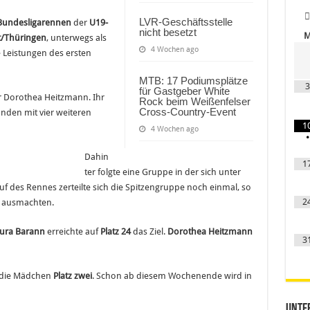
LVR-Geschäftsstelle
Bundesligarennen
der
U19-
nicht besetzt
t/Thüringen
, unterwegs als
4 Wochen ago
e Leistungen des ersten
MTB: 17 Podiumsplätze
3
für Gastgeber White
r Dorothea Heitzmann. Ihr
Rock beim Weißenfelser
Cross-Country-Event
unden mit vier weiteren
1
4 Wochen ago
•
Dahin
1
ter folgte eine Gruppe in der sich unter
uf des Rennes zerteilte sich die Spitzengruppe noch einmal, so
2
h ausmachten.
ura Barann
erreichte auf
Platz 24
das Ziel.
Dorothea Heitzmann
3
 die Mädchen
Platz zwei
. Schon ab diesem Wochenende wird in
Unter