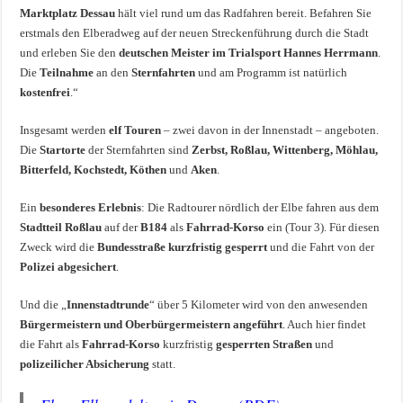
Marktplatz Dessau
hält viel rund um das Radfahren bereit. Befahren Sie
erstmals den Elberadweg auf der neuen Streckenführung durch die Stadt
und erleben Sie den
deutschen Meister im Trialsport Hannes Herrmann
.
Die
Teilnahme
an den
Sternfahrten
und am Programm ist natürlich
kostenfrei
.“
Insgesamt werden
elf Touren
– zwei davon in der Innenstadt – angeboten.
Die
Startorte
der Sternfahrten sind
Zerbst, Roßlau, Wittenberg, Möhlau,
Bitterfeld, Kochstedt, Köthen
und
Aken
.
Ein
besonderes Erlebnis
: Die Radtourer nördlich der Elbe fahren aus dem
Stadtteil Roßlau
auf der
B184
als
Fahrrad-Korso
ein (Tour 3). Für diesen
Zweck wird die
Bundesstraße kurzfristig gesperrt
und die Fahrt von der
Polizei abgesichert
.
Und die „
Innenstadtrunde
“ über 5 Kilometer wird von den anwesenden
Bürgermeistern und Oberbürgermeistern angeführt
. Auch hier findet
die Fahrt als
Fahrrad-Korso
kurzfristig
gesperrten Straßen
und
polizeilicher Absicherung
statt.