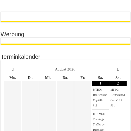
Werbung
Terminkalender
August
2026
Mo.
Di.
Mi.
Do.
Fr.
Sa.
So.
1
2
MTBO:
MTBO:
Deutschland-
Deutschland-
Cup #10 +
Cup #10 +
#11
#11
RRB MER:
Tunning-
Treffen by
Deep East