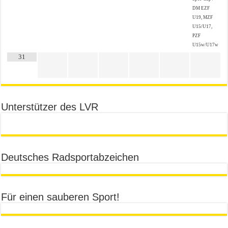
DM EZF
U19, MZF
U15/U17,
PZF
U15w/U17w
31
Unterstützer des LVR
Deutsches Radsportabzeichen
Für einen sauberen Sport!