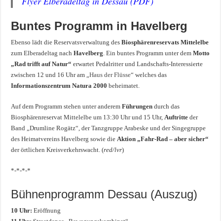
Flyer Elberadeltag in Dessau (PDF)
Buntes Programm in Havelberg
Ebenso lädt die Reservatsverwaltung des
Biosphärenreservats Mittelelbe
zum Elberadeltag nach
Havelberg
. Ein buntes Programm unter dem
Motto
„Rad trifft auf Natur“
erwartet Pedalritter und Landschafts-Interessierte
zwischen 12 und 16 Uhr am „
Haus der Flüsse
“ welches das
Informationszentrum Natura 2000
beheimatet.
Auf dem Programm stehen unter anderem
Führungen
durch das
Biosphärenreservat Mittelelbe um 13:30 Uhr und 15 Uhr,
Auftritte
der
Band „Drumline Rogätz“, der Tanzgruppe Arabeske und der Singegruppe
des Heimatvereins Havelberg sowie die
Aktion „Fahr-Rad – aber sicher“
der örtlichen Kreisverkehrswacht. (
red/lvr
)
*-*-*-*
Bühnenprogramm Dessau (Auszug)
10 Uhr:
Eröffnung