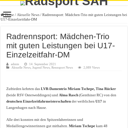
Home
/
Aktuelle News
/
Radrennsport: Mädchen-Trio mit guten Leistungen bei
U17-Einzelzeitfahr-DM
Radrennsport: Mädchen-Trio
mit guten Leistungen bei U17-
Einzelzeitfahr-DM
admin
14. September 2021
Aktuelle News
,
Jugend News
,
Rennsport News
2,089 Views
Zufrieden kehrten das
LVR-Damentrio Miriam Tschepe, Tina Rücker
(beide RSV Osterweddingen) und
Alma Rasch
(Genthiner RC) von den
deutschen Einzelzeitfahrmeisterschaften
der weiblichen
U17
in
Langenhagen nach Hause.
Alle drei konnten mit den Spitzenfahrerinnen und
Medaillengewinnerinnen gut mithalten.
Miriam Tschepe
kam 48