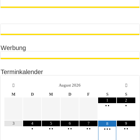
Werbung
Terminkalender
August
2026
M
D
M
D
F
S
S
1
2
•
•
•
3
4
5
6
7
9
8
•
•
•
•
•
•
•
•
•
•
•
•