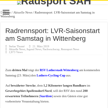
Home
/
Aktuelle News
/
Radrennsport: LVR-Saisonstart am Samstag in
Wittenberg
Radrennsport: LVR-Saisonstart
am Samstag in Wittenberg
Stefan Thomé
21. März 2019
Aktuelle News
,
Jugend News
,
Nachwuchscup
,
Rennsport News
2,873 Views
Zum
dritten Mal
trägt der
RSV Lutherstadt Wittenberg
am kommenden
Samstag (23. März) den
Luthers-Cycling-Cup
aus.
Auf
bewährter Strecke
, dem
1,2 Kilometer langen Rundkurs
im
Gewerbegebiet Apollensdorf-Nord
, will der RSV den rund
200
erwarteten Teilnehmern
(
Startliste
) sowie den Gästen eine gut
vorbereitete Veranstaltung bieten.