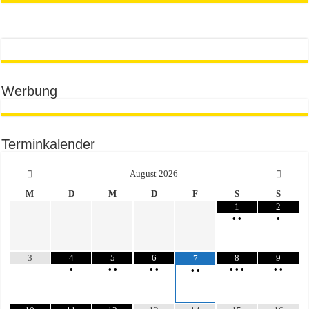
Werbung
Terminkalender
August
2026
M
D
M
D
F
S
S
1
2
•
•
•
3
4
5
6
8
9
7
•
•
•
•
•
•
•
•
•
•
•
•