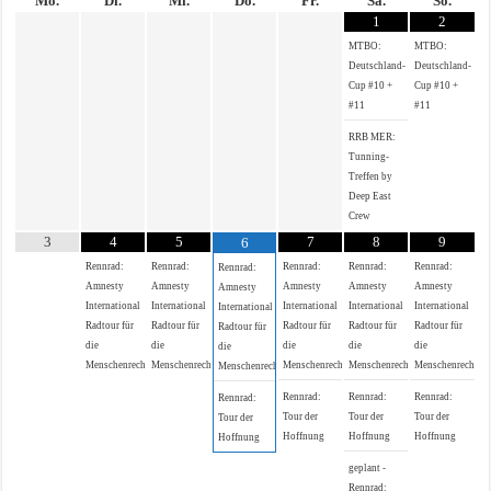
Mo.
Di.
Mi.
Do.
Fr.
Sa.
So.
1
2
MTBO:
MTBO:
Deutschland-
Deutschland-
Cup #10 +
Cup #10 +
#11
#11
RRB MER:
Tunning-
Treffen by
Deep East
Crew
3
4
5
7
8
9
6
Rennrad:
Rennrad:
Rennrad:
Rennrad:
Rennrad:
Rennrad:
Amnesty
Amnesty
Amnesty
Amnesty
Amnesty
Amnesty
International
International
International
International
International
International
Radtour für
Radtour für
Radtour für
Radtour für
Radtour für
Radtour für
die
die
die
die
die
die
Menschenrechte
Menschenrechte
Menschenrechte
Menschenrechte
Menschenrechte
Menschenrechte
Rennrad:
Rennrad:
Rennrad:
Rennrad:
Tour der
Tour der
Tour der
Tour der
Hoffnung
Hoffnung
Hoffnung
Hoffnung
geplant -
Rennrad: