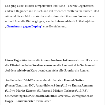
Los ging es bei kühlen Temperaturen und Wind – aber in Gegensatz zu
anderen Regionen in Deutschland mit trockenen Wetterverhältnissen. Und
während dieses Mal die Wettbewerbe
ohne die Gäste aus Sachsen
sehr
schnell über die Bühne gingen, war der
Infostand
des NADA-Projektes
„
Gemeinsam gegen Doping
“ eine Bereicherung.
Einen Tag später
traten die
älteren Nachwuchsklassen
ab der U15 sowie
die
Elitefahrer
beim
Straßenrennen
um die Landestitel
in Sachsen
teil.
Auf dem
selektiven Kurs
beendeten nicht alle Sportler die Rennen.
Am Ende des LVM-Wochenendes durften sich
Hannah Steffen
(Frauen/Genthiner RC),
Anna-Helene Zdun
(U19w),
Emma Axmann
,
(U17w),
Moritz Kärsten
(U17m) und
Miriam Tschepe
(U15/RSV
Osterweddingen) sowie
Moritz Martin
(Harzer RSC Wernigerode) als
Doppel-Landesmeister
feiern lassen.