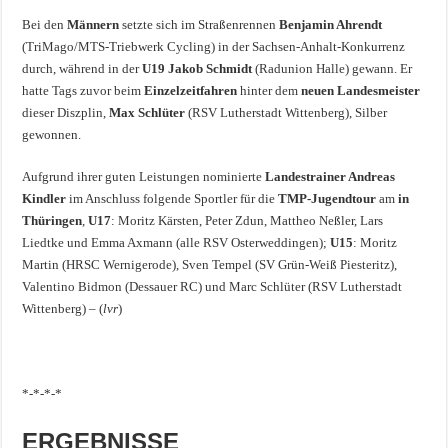
Bei den
Männern
setzte sich im Straßenrennen
Benjamin Ahrendt
(TriMago/MTS-Triebwerk Cycling) in der Sachsen-Anhalt-Konkurrenz
durch, während in der
U19
Jakob Schmidt
(Radunion Halle) gewann. Er
hatte Tags zuvor beim
Einzelzeitfahren
hinter dem
neuen Landesmeister
dieser Diszplin,
Max Schlüter
(RSV Lutherstadt Wittenberg), Silber
gewonnen.
Aufgrund ihrer guten Leistungen nominierte
Landestrainer Andreas
Kindler
im Anschluss folgende Sportler für die
TMP-Jugendtour
am
in
Thüringen
,
U17
: Moritz Kärsten, Peter Zdun, Mattheo Neßler, Lars
Liedtke und Emma Axmann (alle RSV Osterweddingen);
U15
: Moritz
Martin (HRSC Wernigerode), Sven Tempel (SV Grün-Weiß Piesteritz),
Valentino Bidmon (Dessauer RC) und Marc Schlüter (RSV Lutherstadt
Wittenberg) – (
lvr
)
*-*-*-*
ERGEBNISSE