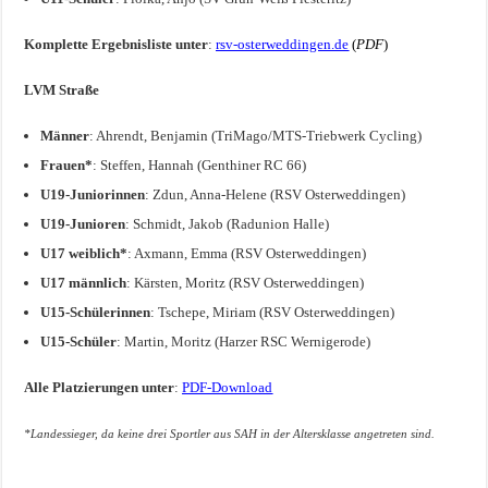
Komplette Ergebnisliste unter
:
rsv-osterweddingen.de
(
PDF
)
LVM Straße
Männer
: Ahrendt, Benjamin (TriMago/MTS-Triebwerk Cycling)
Frauen*
: Steffen, Hannah (Genthiner RC 66)
U19-Juniorinnen
: Zdun, Anna-Helene (RSV Osterweddingen)
U19-Junioren
: Schmidt, Jakob (Radunion Halle)
U17 weiblich*
: Axmann, Emma (RSV Osterweddingen)
U17 männlich
: Kärsten, Moritz (RSV Osterweddingen)
U15-Schülerinnen
: Tschepe, Miriam (RSV Osterweddingen)
U15-Schüler
: Martin, Moritz (Harzer RSC Wernigerode)
Alle Platzierungen unter
:
PDF-Download
*Landessieger, da keine drei Sportler aus SAH in der Altersklasse angetreten sind.