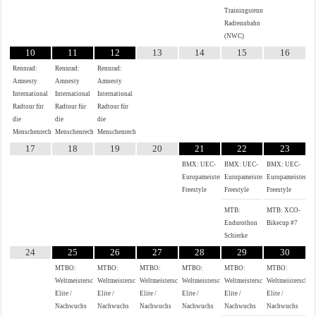
Trainingsrennen
Radrennbahn
(NWC)
10
11
12
13
14
15
16
Rennrad:
Rennrad:
Rennrad:
Amnesty
Amnesty
Amnesty
International
International
International
Radtour für
Radtour für
Radtour für
die
die
die
Menschenrechte
Menschenrechte
Menschenrechte
17
18
19
20
21
22
23
BMX: UEC-
BMX: UEC-
BMX: UEC-
Europameisterschaft
Europameisterschaft
Europameistersch
Freestyle
Freestyle
Freestyle
MTB:
MTB: XCO-
Endurothon
Bikecup #7
Schierke
24
25
26
27
28
29
30
MTBO:
MTBO:
MTBO:
MTBO:
MTBO:
MTBO:
Weltmeisterschaften
Weltmeisterschaften
Weltmeisterschaften
Weltmeisterschaften
Weltmeisterschaften
Weltmeisterschaf
Elite /
Elite /
Elite /
Elite /
Elite /
Elite /
Nachwuchs
Nachwuchs
Nachwuchs
Nachwuchs
Nachwuchs
Nachwuchs