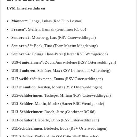
LVM Einzelzeitfahren
Männer*
: Lange, Lukas (RadClub Lostau)
Frauen*
: Steffen, Hannah (Genthiner RC 66)
Senioren 2
: Meseberg, Lars (RSV Osterweddingen)
Senioren 3*
: Beck, Tino (Team Maxim Magdeburg)
Senioren 4
: Grünig, Hans-Peter (Harzer RSC Wernigerode)
U19-Juniorinnen*
: Zdun, Anna-Helene (RSV Osterweddingen)
U19-Junioren
: Schlüter, Max (RSV Lutherstadt Wittenberg)
U17 weiblich*
: Axmann, Emma (RSV Osterweddingen)
U17 männlich
: Kärsten, Moritz (RSV Osterweddingen)
U15-Schülerinnen
: Tschepe, Miriam (RSV Osterweddingen)
U15-Schüler
: Martin, Moritz (Harzer RSC Wernigerode)
U13-Schülerinnen
: Rasch, Jette (Genthiner RC 66)
U13-Schüler
: Bieberle, Onno (RSV Osterweddingen)
U11-Schülerinnen
: Bieberle, Edda (RSV Osterweddingen)
U11-Schüler
: Fiolka, Anjo (SV Grün-Weiß Piesteritz)