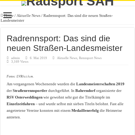
Home
/
Aktuelle News
/
Radrennsport: Das sind die neuen Straßen-
Landesmeister
Radrennsport: Das sind die
neuen Straßen-Landesmeister
admin
6. Mai 2019
Aktuelle News
,
Rennsport News
3,169 Views
Fotos: LVR/s.t./s.m.
Am vergangenen Wochenende wurden die
Landesmeisterschaften 2019
der
Straßenrennsportler
durchgeführt. In
Bahrendorf
organisierte der
RSV Osterweddingen
wie gewohnt sehr gut die Titelkämpfe im
Einzelzeitfahren
– und wurde selbst mit sieben Titeln belohnt. Fast alle
angetretene Vereine konnten mit einem
Medaillenerfolg
die Heimreise
antreten.