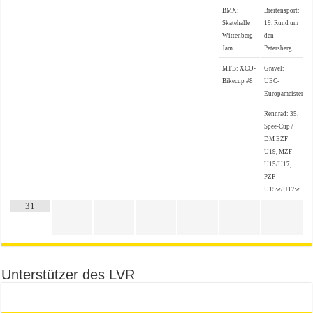
BMX:
Breitensport:
Skatehalle
19. Rund um
Wittenberg
den
Jam
Petersberg
MTB: XCO-
Gravel:
Bikecup #8
UEC-
Europameistersch
Rennrad: 35.
Spee-Cup /
DM EZF
U19, MZF
U15/U17,
PZF
U15w/U17w
31
Unterstützer des LVR