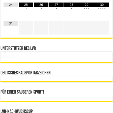
24
25
26
27
28
29
30
•
•
•
•
•
•
•
•
•
•
•
31
Unterstützer des LVR
Deutsches Radsportabzeichen
Für einen sauberen Sport!
LVR-Nachwuchscup