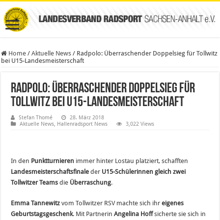
Home
/
Aktuelle News
/
Radpolo: Überraschender Doppelsieg für Tollwitz
bei U15-Landesmeisterschaft
Radpolo: Überraschender Doppelsieg für
Tollwitz bei U15-Landesmeisterschaft
Stefan Thomé
28. März 2018
Aktuelle News
,
Hallenradsport News
3,022 Views
In den
Punktturnieren
immer hinter Lostau platziert, schafften
Landesmeisterschaftsfinale
der
U15-Schülerinnen
gleich zwei
Tollwitzer Teams
die
Überraschung
.
Emma Tannewitz
vom Tollwitzer RSV machte sich ihr
eigenes
Geburtstagsgeschenk
. Mit Partnerin
Angelina Hoff
sicherte sie sich in