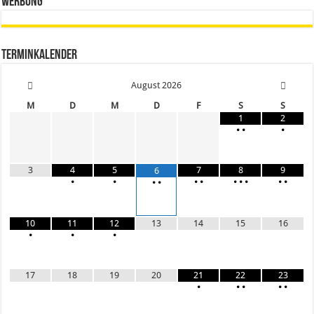
Werbung
Terminkalender
August
2026
M
D
M
D
F
S
S
1
2
•
•
•
3
4
5
7
8
9
6
•
•
•
•
•
•
•
•
•
•
•
10
11
12
13
14
15
16
•
•
•
17
18
19
20
21
22
23
•
•
•
•
•