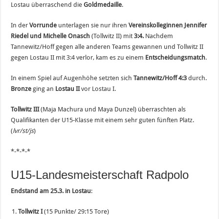
Lostau überraschend die
Goldmedaille
.
In der
Vorrunde
unterlagen sie nur ihren
Vereinskolleginnen Jennifer
Riedel und Michelle Onasch
(Tollwitz II) mit
3:4.
Nachdem
Tannewitz/Hoff gegen alle anderen Teams gewannen und Tollwitz II
gegen Lostau II mit 3:4 verlor, kam es zu einem
Entscheidungsmatch
.
In einem Spiel auf Augenhöhe setzten sich
Tannewitz/Hoff 4:3
durch.
Bronze
ging an
Lostau II
vor Lostau I.
Tollwitz III
(Maja Machura und Maya Dunzel) überraschten als
Qualifikanten der U15-Klasse mit einem sehr guten fünften Platz.
(
lvr/st/js
)
*-*-*-*
U15-Landesmeisterschaft Radpolo
Endstand am 25.3. in Lostau
:
Tollwitz I
(15 Punkte/ 29:15 Tore)