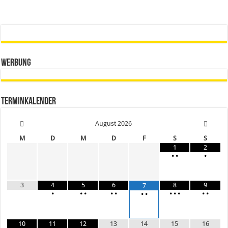
Werbung
Terminkalender
August
2026
M
D
M
D
F
S
S
1
2
•
•
•
3
4
5
6
8
9
7
•
•
•
•
•
•
•
•
•
•
•
•
10
11
12
13
14
15
16