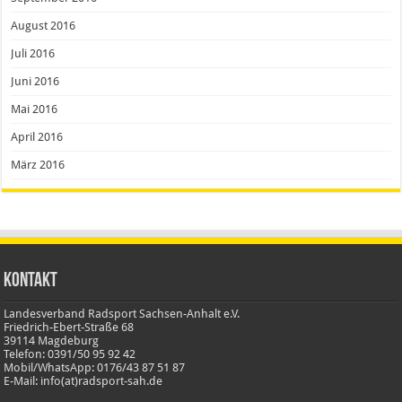
August 2016
Juli 2016
Juni 2016
Mai 2016
April 2016
März 2016
Kontakt
Landesverband Radsport Sachsen-Anhalt e.V.
Friedrich-Ebert-Straße 68
39114 Magdeburg
Telefon: 0391/50 95 92 42
Mobil/WhatsApp: 0176/43 87 51 87
E-Mail: info(at)radsport-sah.de