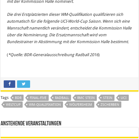
mit der Kommission Halle nominiert.
Die drei Erstplatzierten dieser WM-Qualifikation qualifizieren sich
automatisch für die folgende UCI-World-Cup Saison. Wenn sich eine
Mannschaft namentlich verändert, entscheidet die Kommission Halle
über die Nominierung. Die Ersatzmannschaft wird vom
Bundestrainer in Abstimmung mit der
Kommission Halle bestimmt.
(
*Quelle: BDR-Generalausschreibung Radball 2016
)
Tags
BDR
FINAL-FIVE
RADBALL
RMC STEIN
STEIN
UCI
WELTCUP
WM-QUALIFIKATION
WÖLFERSHEIM
ZSCHERBEN
Anstehende Veranstaltungen