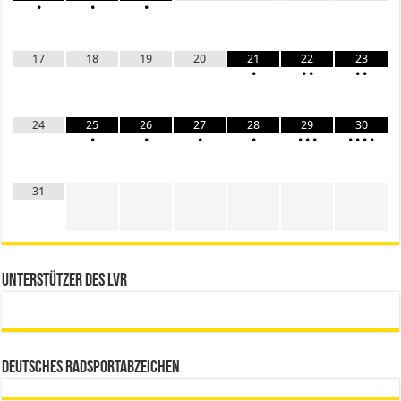
•
•
•
17
18
19
20
21
22
23
•
•
•
•
•
24
25
26
27
28
29
30
•
•
•
•
•
•
•
•
•
•
•
31
Unterstützer des LVR
Deutsches Radsportabzeichen