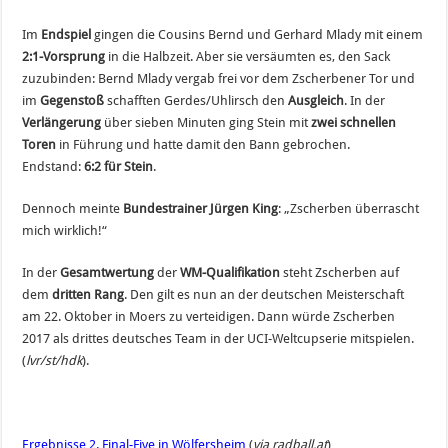
Im
Endspiel
gingen die Cousins Bernd und Gerhard Mlady mit einem
2:1-Vorsprung
in die Halbzeit. Aber sie versäumten es, den Sack
zuzubinden: Bernd Mlady vergab frei vor dem Zscherbener Tor und
im
Gegenstoß
schafften Gerdes/Uhlirsch den
Ausgleich
. In der
Verlängerung
über sieben Minuten ging Stein mit
zwei schnellen
Toren
in Führung und hatte damit den Bann gebrochen.
Endstand:
6:2 für Stein
.
Dennoch meinte
Bundestrainer Jürgen King
: „Zscherben überrascht
mich wirklich!“
In der
Gesamtwertung
der
WM-Qualifikation
steht Zscherben auf
dem
dritten Rang
. Den gilt es nun an der deutschen Meisterschaft
am 22. Oktober in Moers zu verteidigen. Dann würde Zscherben
2017 als drittes deutsches Team in der UCI-Weltcupserie mitspielen.
(
lvr/st/hdk
).
Ergebnisse 2. Final-Five in Wölfersheim
(
via radball.at
)