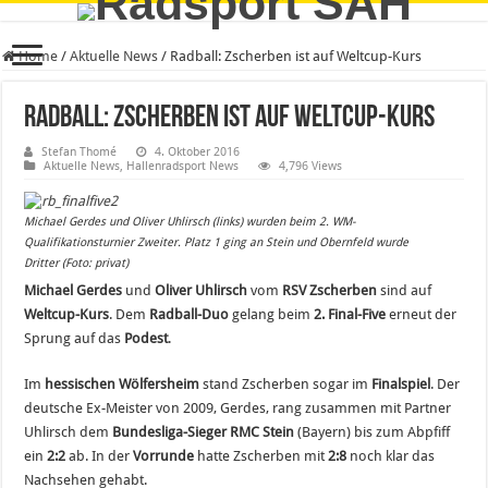
Home
/
Aktuelle News
/
Radball: Zscherben ist auf Weltcup-Kurs
Radball: Zscherben ist auf Weltcup-Kurs
Stefan Thomé
4. Oktober 2016
Aktuelle News
,
Hallenradsport News
4,796 Views
Michael Gerdes und Oliver Uhlirsch (links) wurden beim 2. WM-
Qualifikationsturnier Zweiter. Platz 1 ging an Stein und Obernfeld wurde
Dritter (Foto: privat)
Michael Gerdes
und
Oliver Uhlirsch
vom
RSV Zscherben
sind auf
Weltcup-Kurs
. Dem
Radball-Duo
gelang beim
2. Final-Five
erneut der
Sprung auf das
Podest
.
Im
hessischen Wölfersheim
stand Zscherben sogar im
Finalspiel
. Der
deutsche Ex-Meister von 2009, Gerdes, rang zusammen mit Partner
Uhlirsch dem
Bundesliga-Sieger RMC Stein
(Bayern) bis zum Abpfiff
ein
2:2
ab. In der
Vorrunde
hatte Zscherben mit
2:8
noch klar das
Nachsehen gehabt.