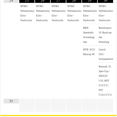
24
25
26
27
28
29
30
MTBO:
MTBO:
MTBO:
MTBO:
MTBO:
MTBO:
Weltmeisterschaften
Weltmeisterschaften
Weltmeisterschaften
Weltmeisterschaften
Weltmeisterschaften
Weltmeisterschaf
Elite /
Elite /
Elite /
Elite /
Elite /
Elite /
Nachwuchs
Nachwuchs
Nachwuchs
Nachwuchs
Nachwuchs
Nachwuchs
BMX:
Breitensport:
Skatehalle
19. Rund um
Wittenberg
den
Jam
Petersberg
MTB: XCO-
Gravel:
Bikecup #8
UEC-
Europameistersch
Rennrad: 35.
Spee-Cup /
DM EZF
U19, MZF
U15/U17,
PZF
U15w/U17w
31