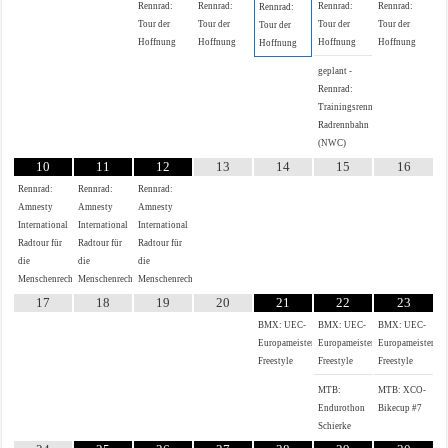
Rennrad:
Rennrad:
Rennrad:
Rennrad:
Rennrad:
Tour der
Tour der
Tour der
Tour der
Tour der
Hoffnung
Hoffnung
Hoffnung
Hoffnung
Hoffnung
geplant -
Rennrad:
Trainingsrennen
Radrennbahn
(NWC)
10
11
12
13
14
15
16
Rennrad:
Rennrad:
Rennrad:
Amnesty
Amnesty
Amnesty
International
International
International
Radtour für
Radtour für
Radtour für
die
die
die
Menschenrechte
Menschenrechte
Menschenrechte
17
18
19
20
21
22
23
BMX: UEC-
BMX: UEC-
BMX: UEC-
Europameisterschaft
Europameisterschaft
Europameistersch
Freestyle
Freestyle
Freestyle
MTB:
MTB: XCO-
Endurothon
Bikecup #7
Schierke