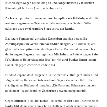
Riedel) sagte wegen Erkrankung ab und
Sangerhausen IV
(Christian
Kümmling/Olaf Heine) hatte sich abgemeldet.
Zscherben
profitierte davon mit
zwei kampflosen 5:0-Erfolgen
, die allen
weiteren angetretenen Teams ebenfalls zu Gute kam. Seidelt/Zöller
gelangen dazu
zwei reguläre Siege
sowie
ein Remis
.
Das letzte Turnierspiel zwischen
Zscherben
und den beiden
Ex-
Zweitligaspielern Gerd Heimbach/Mike Rödger
(VfH Mücheln) war
gleichfalls das
Spitzenspiel
des Tages. Beide Mannschaften waren
bis
dahin ungeschlagen
, allerdings hatte
Mücheln
zum Auftakt gegen
Zeitz
IV
(Johannes Helm/Alexander Jose) mit
4:4 zwei Punkte liegen lassen
.
Das Duell gegen Zscherben endete
3:3
.
Für das Gespann des
Gastgebers Tollwitzer RSV
, Rüdiger Uhlirsch und
Jörg Schüßler, lief es
zufriedenstellend
. Gegen Zscherben lief Tollwitz
ständig einem Rückstand hinterher. „Die Pass- und Fahrwege stimmten
noch nicht“, sagte Schüßler.
Zscherben
gewann knapp mit
6:5.
Gegen
Mücheln
(3:8) „lief nichts”, so Schüßler. Erst hatte Tollwitz einen
Raddefekt
, dann sprang ein schon gehaltener Ball dem anderen Spieler