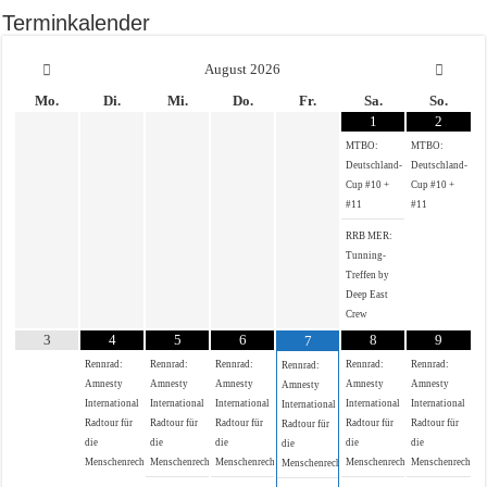
Terminkalender
August
2026
Mo.
Di.
Mi.
Do.
Fr.
Sa.
So.
1
2
MTBO:
MTBO:
Deutschland-
Deutschland-
Cup #10 +
Cup #10 +
#11
#11
RRB MER:
Tunning-
Treffen by
Deep East
Crew
3
4
5
6
8
9
7
Rennrad:
Rennrad:
Rennrad:
Rennrad:
Rennrad:
Rennrad:
Amnesty
Amnesty
Amnesty
Amnesty
Amnesty
Amnesty
International
International
International
International
International
International
Radtour für
Radtour für
Radtour für
Radtour für
Radtour für
Radtour für
die
die
die
die
die
die
Menschenrechte
Menschenrechte
Menschenrechte
Menschenrechte
Menschenrechte
Menschenrechte