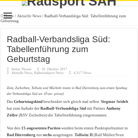
Home
/
Aktuelle News
/
Radball-Verbandsliga Süd: Tabellenführung zum
Geburtstag
Radball-Verbandsliga Süd:
Tabellenführung zum
Geburtstag
Stefan Thomé
16. Oktober 2017
Aktuelle News
,
Hallenradsport News
4,317 Views
Zeitz, Zscherben, Tollwitz und Mücheln traten in Bad Dürrenberg zum ersten Spieltag
der Verbandsliga Süd an. (Foto: privat)
Das
Geburtstagskind
beschenkte sich gleich mal selbst.
Siegmar Seidelt
hat zum Auftakt der
Radball-Verbandsliga Süd
mit Partner
Anthony
Zöller
(RSV Zscherben) die Tabellenführung eingenommen.
Von den
15 angesetzten Partien
wurden beim ersten Punktspielturnier in
Bad Dürrenberg
nur
sechs
ausgetragen.
Tollwitz II
(Ralf Müller/Sven