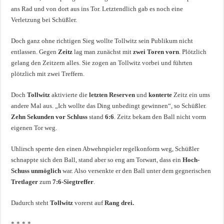
ans Rad und von dort aus ins Tor. Letztendlich gab es noch eine
Verletzung bei Schüßler.
Doch ganz ohne richtigen Sieg wollte Tollwitz sein Publikum nicht
entlassen. Gegen
Zeitz
lag man zunächst mit
zwei Toren vorn
. Plötzlich
gelang den Zeitzern alles. Sie zogen an Tollwitz vorbei und führten
plötzlich mit zwei Treffern.
Doch
Tollwitz
aktivierte die
letzten Reserven
und
konterte
Zeitz ein ums
andere Mal aus. „Ich wollte das Ding unbedingt gewinnen“, so Schüßler.
Zehn Sekunden vor Schluss
stand
6:6
. Zeitz bekam den Ball nicht vorm
eigenen Tor weg.
Uhlirsch sperrte den einen Abwehrspieler regelkonform weg, Schüßler
schnappte sich den Ball, stand aber so eng am Torwart, dass ein
Hoch-
Schuss unmöglich
war. Also versenkte er den Ball unter dem gegnerischen
Tretlager
zum
7:6-Siegtreffer
.
Dadurch steht
Tollwitz
vorerst auf
Rang drei.
*-*-*-*