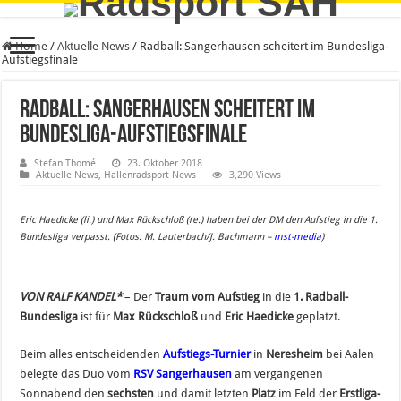
Home
/
Aktuelle News
/
Radball: Sangerhausen scheitert im Bundesliga-
Aufstiegsfinale
Radball: Sangerhausen scheitert im
Bundesliga-Aufstiegsfinale
Stefan Thomé
23. Oktober 2018
Aktuelle News
,
Hallenradsport News
3,290 Views
Eric Haedicke (li.) und Max Rückschloß (re.) haben bei der DM den Aufstieg in die 1.
Bundesliga verpasst.
(Fotos: M. Lauterbach/J. Bachmann –
mst-media
)
VON RALF KANDEL*
– Der
Traum vom Aufstieg
in die
1. Radball-
Bundesliga
ist für
Max Rückschloß
und
Eric Haedicke
geplatzt.
Beim alles entscheidenden
Aufstiegs-Turnier
in
Neresheim
bei Aalen
belegte das Duo vom
RSV Sangerhausen
am vergangenen
Sonnabend den
sechsten
und damit letzten
Platz
im Feld der
Erstliga-