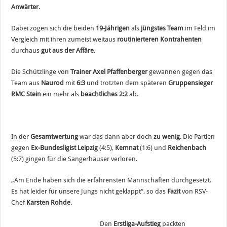
Anwärter
.
Dabei zogen sich die beiden
19-Jährigen
als
jüngstes Team
im Feld im
Vergleich mit ihren zumeist weitaus
routinierteren Kontrahenten
durchaus
gut aus der Affäre
.
Die Schützlinge von
Trainer Axel Pfaffenberger
gewannen gegen das
Team aus
Naurod
mit
6:3
und trotzten dem späteren
Gruppensieger
RMC Stein
ein mehr als
beachtliches 2:2
ab.
In der
Gesamtwertung
war das dann aber doch
zu wenig
. Die Partien
gegen
Ex-Bundesligist Leipzig
(4:5),
Kemnat
(1:6) und
Reichenbach
(5:7) gingen für die Sangerhäuser verloren.
„Am Ende haben sich die erfahrensten Mannschaften durchgesetzt.
Es hat leider für unsere Jungs nicht geklappt“, so das
Fazit
von RSV-
Chef
Karsten Rohde
.
Den
Erstliga-Aufstieg
packten