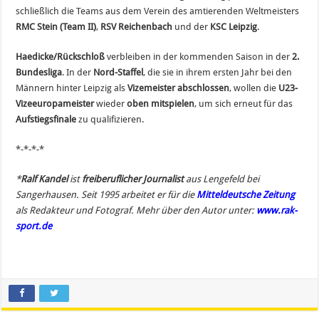
schließlich die Teams aus dem Verein des amtierenden Weltmeisters
RMC Stein (Team II)
,
RSV Reichenbach
und der
KSC Leipzig
.
Haedicke/Rückschloß
verbleiben in der kommenden Saison in der
2.
Bundesliga
. In der
Nord-Staffel
, die sie in ihrem ersten Jahr bei den
Männern hinter Leipzig als
Vizemeister abschlossen
, wollen die
U23-
Vizeeuropameister
wieder
oben mitspielen
, um sich erneut für das
Aufstiegsfinale
zu qualifizieren.
*-*-*-*
*
Ralf Kandel
ist
freiberuflicher Journalist
aus Lengefeld bei
Sangerhausen. Seit 1995 arbeitet er für die
Mitteldeutsche Zeitung
als Redakteur und Fotograf. Mehr über den Autor unter:
www.rak-
sport.de