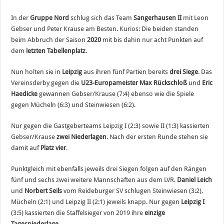
In der
Gruppe Nord
schlug sich das Team
Sangerhausen II
mit Leon
Gebser und Peter Krause am Besten. Kurios: Die beiden standen
beim Abbruch der Saison
2020
mit bis dahin nur acht Punkten auf
dem
letzten Tabellenplatz
.
Nun holten sie in
Leipzig
aus ihren fünf Partien bereits
drei Siege
. Das
Vereinsderby gegen die
U23-Europameister Max Rückschloß
und
Eric
Haedicke
gewannen Gebser/Krause (7:4) ebenso wie die Spiele
gegen Mücheln (6:3) und Steinwiesen (6:2).
Nur gegen die Gastgeberteams Leipzig I (2:3) sowie II (1:3) kassierten
Gebser/Krause
zwei Niederlagen
. Nach der ersten Runde stehen sie
damit auf
Platz vier
.
Punktgleich mit ebenfalls jeweils drei Siegen folgen auf den Rängen
fünf und sechs zwei weitere Mannschaften aus dem LVR.
Daniel Leich
und
Norbert Seils
vom Reideburger SV schlugen Steinwiesen (3:2),
Mücheln (2:1) und Leipzig II (2:1) jeweils knapp. Nur gegen
Leipzig I
(3:5) kassierten die Staffelsieger von 2019 ihre
einzige
Tagesniederlage
.