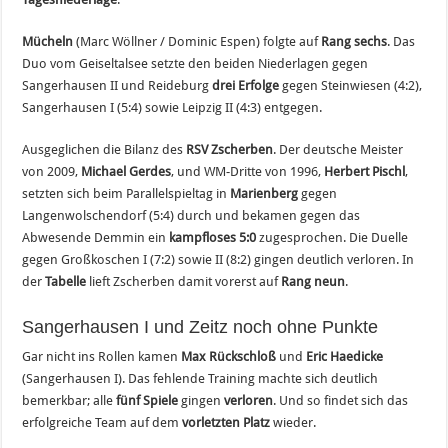
Mücheln
(Marc Wöllner / Dominic Espen) folgte auf
Rang sechs
. Das
Duo vom Geiseltalsee setzte den beiden Niederlagen gegen
Sangerhausen II und Reideburg
drei Erfolge
gegen Steinwiesen (4:2),
Sangerhausen I (5:4) sowie Leipzig II (4:3) entgegen.
Ausgeglichen die Bilanz des
RSV Zscherben
. Der deutsche Meister
von 2009,
Michael Gerdes
, und WM-Dritte von 1996,
Herbert Pischl
,
setzten sich beim Parallelspieltag in
Marienberg
gegen
Langenwolschendorf (5:4) durch und bekamen gegen das
Abwesende Demmin ein
kampfloses 5:0
zugesprochen. Die Duelle
gegen Großkoschen I (7:2) sowie II (8:2) gingen deutlich verloren. In
der
Tabelle
lieft Zscherben damit vorerst auf
Rang neun
.
Sangerhausen I und Zeitz noch ohne Punkte
Gar nicht ins Rollen kamen
Max Rückschloß
und
Eric Haedicke
(Sangerhausen I). Das fehlende Training machte sich deutlich
bemerkbar; alle
fünf Spiele
gingen
verloren
. Und so findet sich das
erfolgreiche Team auf dem
vorletzten Platz
wieder.