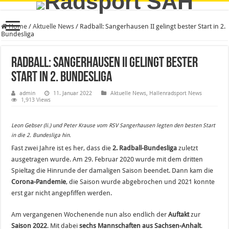
Home
/
Aktuelle News
/
Radball: Sangerhausen II gelingt bester Start in 2.
Bundesliga
Radball: Sangerhausen II gelingt bester
Start in 2. Bundesliga
admin
11. Januar 2022
Aktuelle News
,
Hallenradsport News
1,913 Views
Leon Gebser (li.) und Peter Krause vom RSV Sangerhausen legten den besten Start
in die 2. Bundesliga hin.
Fast zwei Jahre ist es her, dass die
2. Radball-Bundesliga
zuletzt
ausgetragen wurde. Am 29. Februar 2020 wurde mit dem dritten
Spieltag die Hinrunde der damaligen Saison beendet. Dann kam die
Corona-Pandemie
, die Saison wurde abgebrochen und 2021 konnte
erst gar nicht angepfiffen werden.
Am vergangenen Wochenende nun also endlich der
Auftakt
zur
Saison 2022
. Mit dabei
sechs Mannschaften aus Sachsen-Anhalt
.