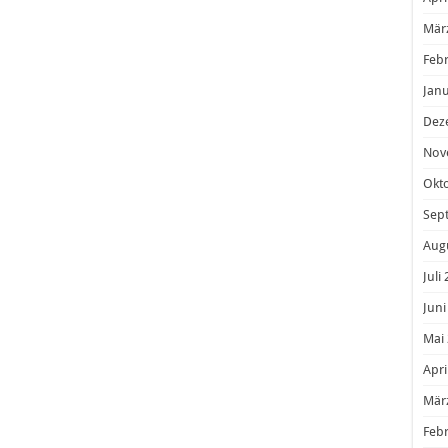
Mär
Feb
Janu
Dez
Nov
Okt
Sep
Aug
Juli
Juni
Mai
Apri
Mär
Feb