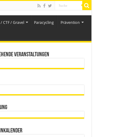
/ CTF / Gravel
Paracycling
Prävention
ehende Veranstaltungen
ung
inkalender