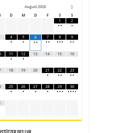
August
2026
M
D
M
D
F
S
S
1
2
•
•
•
4
5
7
8
9
6
•
•
•
•
•
•
•
•
•
•
•
0
11
12
13
14
15
16
•
•
7
18
19
20
21
22
23
•
•
•
•
•
4
25
26
27
28
29
30
•
•
•
•
•
•
•
•
•
•
•
1
stützer des LVR