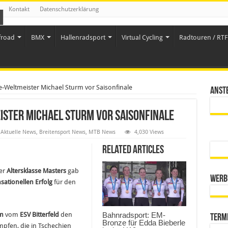
Kontakt
Datenschutzerklärung
froad
BMX
Hallenradsport
Virtual Cycling
Radtouren / RTF 
-Weltmeister Michael Sturm vor Saisonfinale
Anst
ister Michael Sturm vor Saisonfinale
Aktuelle News
,
Breitensport News
,
MTB News
4,030 Views
Related Articles
er
Altersklasse Masters
gab
Werb
sationellen Erfolg
für den
rm
vom
ESV Bitterfeld
den
Bahnradsport: EM-
Term
Bronze für Edda Bieberle
ämpfen, die in Tschechien