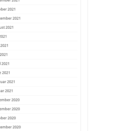
ember 2021
ober 2021
tember 2021
ust 2021
 2021
 2021
 2021
l 2021
z 2021
ruar 2021
ar 2021
ember 2020
ember 2020
ober 2020
tember 2020