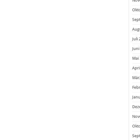
Nov
Okt
Sep
Aug
Juli
Juni
Mai
Apri
Mär
Feb
Janu
Dez
Nov
Okt
Sep