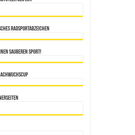
sches Radsportabzeichen
inen sauberen Sport!
Nachwuchscup
nerseiten