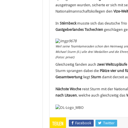
ausgetragen wurden, sicherte er sich mit s
Nationalmannschaftskollegen den
Vize-Welt
In
Stérnbeck
musste sich das deutsche Tri
Gastgeberlandes Tschechien
geschlagen g
Weil seine Teamkameraden schon den Heimweg an
Michael Sturm (li.) alle drei Medaillen und die Ehre
(Fotos: privat)
Gleichzeitig fanden auch
zwei Weltcupläufe
Sturm sprangen dabei die
Plätze vier und f
Gesamtwertung
liegt
Sturm
damit derzeit a
Nächste Woche
reist Sturm mit der Nation
nach Litauen
, welche auch gleichzeitig das
W
Facebook
Twitter
Teilen