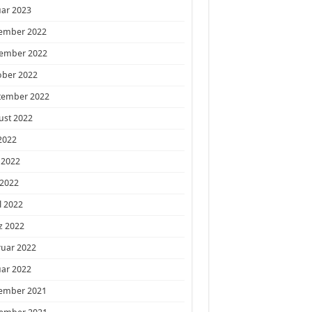
ar 2023
ember 2022
ember 2022
ober 2022
tember 2022
ust 2022
 2022
 2022
 2022
l 2022
z 2022
ruar 2022
ar 2022
ember 2021