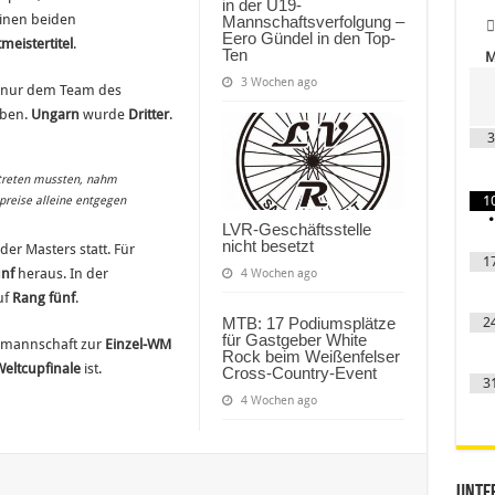
in der U19-
einen beiden
Mannschaftsverfolgung –
Eero Gündel in den Top-
meistertitel
.
Ten
3 Wochen ago
o nur dem Team des
eben.
Ungarn
wurde
Dritter
.
3
treten mussten, nahm
1
npreise alleine entgegen
•
LVR-Geschäftsstelle
nicht besetzt
der Masters statt. Für
1
ünf
heraus. In der
4 Wochen ago
uf
Rang fünf
.
MTB: 17 Podiumsplätze
2
für Gastgeber White
almannschaft zur
Einzel-WM
Rock beim Weißenfelser
eltcupfinale
ist.
Cross-Country-Event
3
4 Wochen ago
Unter