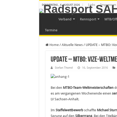
Links
Impressum
DONNERSTAG , 6. AUGUST 2026
Verband
Rennsport
MTB/Of
Termine
Home
/
Aktuelle News
/
UPDATE – MTBO: Vize
UPDATE – MTBO: Vize-Weltme
Stefan Thomé
16. September 2016
Bei den
MTBO-Team-Weltmeisterschaften
d
es am vergangenen Wochenende einen
sen
LV Sachsen-Anhalt.
Im
Staffelwettbewerb
schaffte
Michael Stu
Sprung auf den
Silberrrang
. Bei den Titelk