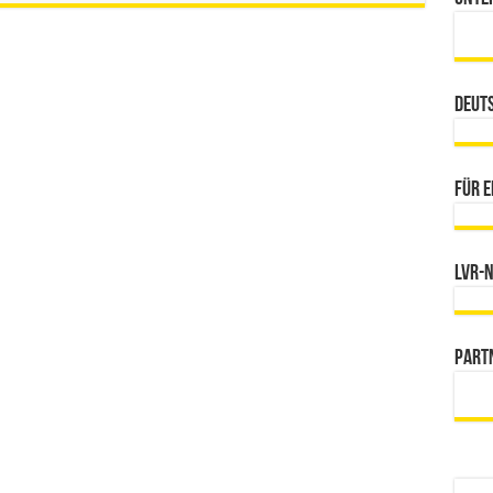
Deut
Für e
LVR-
Part