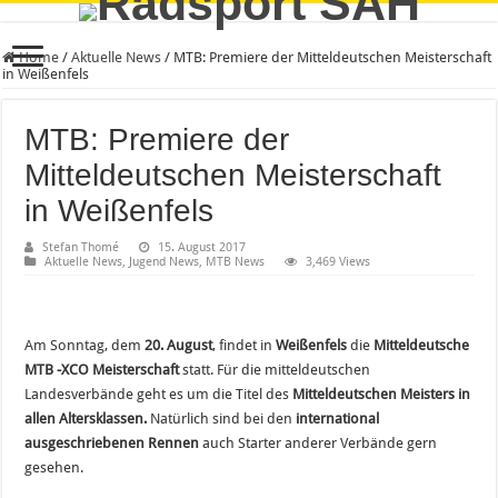
Home
/
Aktuelle News
/
MTB: Premiere der Mitteldeutschen Meisterschaft
in Weißenfels
MTB: Premiere der
Mitteldeutschen Meisterschaft
in Weißenfels
Stefan Thomé
15. August 2017
Aktuelle News
,
Jugend News
,
MTB News
3,469 Views
Am Sonntag, dem
20. August
, findet in
Weißenfels
die
Mitteldeutsche
MTB -XCO Meisterschaft
statt. Für die mitteldeutschen
Landesverbände geht es um die Titel des
Mitteldeutschen Meisters in
allen Altersklassen.
Natürlich sind bei den
international
ausgeschriebenen Rennen
auch Starter anderer Verbände gern
gesehen.