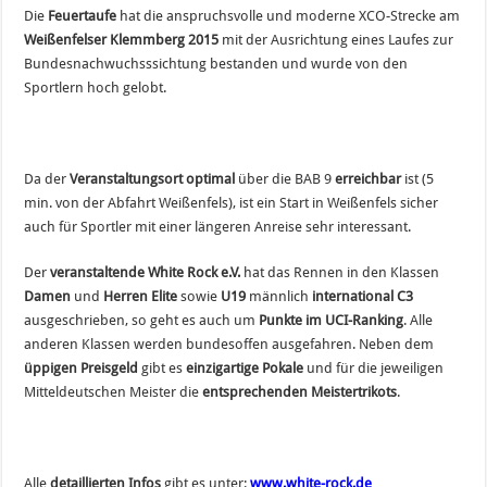
Die
Feuertaufe
hat die anspruchsvolle und moderne XCO-Strecke am
Weißenfelser Klemmberg 2015
mit der Ausrichtung eines Laufes zur
Bundesnachwuchsssichtung bestanden und wurde von den
Sportlern hoch gelobt.
Da der
Veranstaltungsort optimal
über die BAB 9
erreichbar
ist (5
min. von der Abfahrt Weißenfels), ist ein Start in Weißenfels sicher
auch für Sportler mit einer längeren Anreise sehr interessant.
Der
veranstaltende White Rock e.V.
hat das Rennen in den Klassen
Damen
und
Herren Elite
sowie
U19
männlich
international C3
ausgeschrieben, so geht es auch um
Punkte im UCI-Ranking
. Alle
anderen Klassen werden bundesoffen ausgefahren. Neben dem
üppigen Preisgeld
gibt es
einzigartige Pokale
und für die jeweiligen
Mitteldeutschen Meister die
entsprechenden Meistertrikots
.
Alle
detaillierten Infos
gibt es unter:
www.white-rock.de