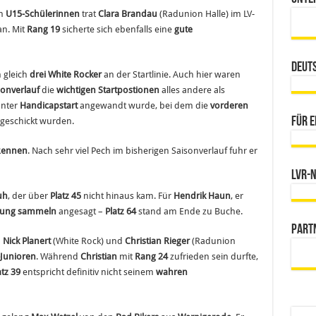
en
U15-Schülerinnen
trat
Clara Brandau
(Radunion Halle) im LV-
an. Mit
Rang 19
sicherte sich ebenfalls eine
gute
Deut
n gleich
drei White Rocker
an der Startlinie. Auch hier waren
sonverlauf
die
wichtigen Startpostionen
alles andere als
nnter
Handicapstart
angewandt wurde, bei dem die
vorderen
Für e
geschickt wurden.
 Rennen
. Nach sehr viel Pech im bisherigen Saisonverlauf fuhr er
LVR-
uh
, der über
Platz 45
nicht hinaus kam. Für
Hendrik Haun
, er
rung sammeln
angesagt –
Platz 64
stand am Ende zu Buche.
Part
Nick Planert
(White Rock) und
Christian Rieger
(Radunion
Junioren
. Während
Christian
mit
Rang 24
zufrieden sein durfte,
atz 39
entspricht definitiv nicht seinem
wahren