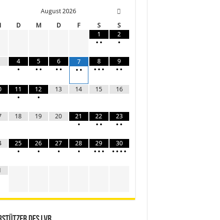
August
2026
M
D
M
D
F
S
S
1
2
•
•
•
4
5
6
8
9
7
•
•
•
•
•
•
•
•
•
•
•
•
0
11
12
13
14
15
16
•
•
7
18
19
20
21
22
23
•
•
•
•
•
4
25
26
27
28
29
30
•
•
•
•
•
•
•
•
•
•
•
1
stützer des LVR