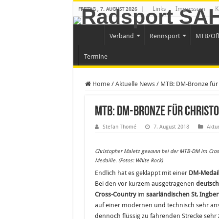
Links
Impressum
K
FREITAG , 7. AUGUST 2026
Verband
Rennsport
MTB/Of
Termine
Home
/
Aktuelle News
/
MTB: DM-Bronze für 
MTB: DM-Bronze für Christ
Stefan Thomé
7. August 2018
Aktu
Christopher Maletz gewann bei der MTB-DM im Cross
Medaille. (Fotos: White Rock)
Endlich hat es geklappt mit einer
DM-Medail
Bei den vor kurzem ausgetragenen
deutsch
Cross-Country
im
saarländischen St. Ingber
auf einer modernen und technisch sehr ans
dennoch flüssig zu fahrenden Strecke sehr