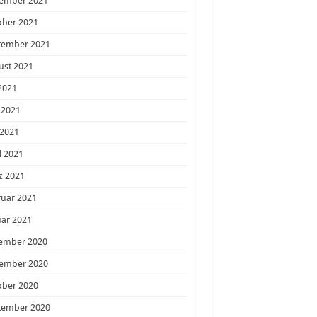
ember 2021
ober 2021
tember 2021
ust 2021
 2021
 2021
 2021
l 2021
z 2021
ruar 2021
ar 2021
ember 2020
ember 2020
ober 2020
tember 2020