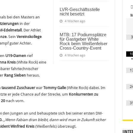
LVR-Geschäftsstelle
nicht besetzt
tmals bei den Masters an
4 Wochen ago
tzierungen
in der
M-Edelmetall
. Der Athlet
MTB: 17 Podiumsplätze
onze
. Sein
Vereinskollege
3
für Gastgeber White
ampf guter Achter.
Rock beim Weißenfelser
Cross-Country-Event
1
den
U19-Damen
rief
4 Wochen ago
•
nna Kreis
(White Rock) eine
nbarer fahrtechnischer
1
ter
Rang Sieben
heraus.
2
 tausend Zuschauer
war
Tommy Galle
(White Rock) dabei. Im
tzte er jede Chance auf der Strecke, um
Konkurrenten zu
 20
nach vorn.
3
ei den Jungen an und behauptete sich bei seiner ersten DM-
0.
„Wenn Fabian dran bleibt, dann wird man in Zukunft sicher
sident Winfried Kreis
(Weißenfels) überzeugt.
Unter