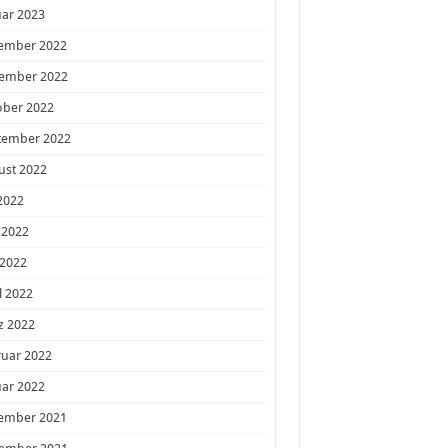
ar 2023
ember 2022
ember 2022
ober 2022
tember 2022
ust 2022
 2022
 2022
 2022
l 2022
z 2022
ruar 2022
ar 2022
ember 2021