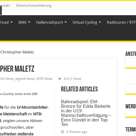
ontakt
Datenschutzerklärung
froad
BMX
Hallenradsport
Virtual Cycling
Radtouren / RTF 
Christopher Maletz
Anst
opher Maletz
elle News
,
Jugend News
,
MTB News
4,012 Views
Related Articles
-Country seine erste DM-
Bahnradsport: EM-
Bronze für Edda Bieberle
Werb
le
für die
LV-Mountainbiker
.
in der U19-
e Meisterschaft
im
MTB-
Mannschaftsverfolgung –
Eero Gündel in den Top-
t
, zeigten unsere Aktiven
Ten
pruchsvollen, aber
Term
3 Wochen ago
zufrieden stellende