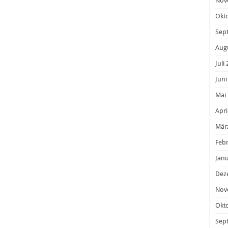
Nov
Okt
Sep
Aug
Juli
Juni
Mai
Apri
Mär
Feb
Janu
Dez
Nov
Okt
Sep