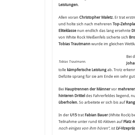
Leistungen
.
Allen voran
Christopher Maletz
. Er trat ers
und holte sich nach mehreren
Top-Zehnpla
Eliteklasse
nun endlich das lang ersehnte
D
von White Rock Weißenfels sicherte sich
Br
Tobias Trautmann
wurde im gleichen Wettk
Bei 
Tobias Trautmann.
Joha
tolle
kämpferische Leistung
ab. Trotz erken
Defizite sprang für sie am Ende ein sehr gu
Bei
Hauptrennen der Männer
vor
mehreren
hinteren Drittel
des Fahrerfeldes liegend, nu
überholen
. So arbeitete er sich bis auf
Rang
In der
U15
trat
Fabian Bauer
(White Rock) b
Teilnahme unter rund 60 Aktiven auf
Platz 4
noch einiges von ihm hören“
, ist
LV-Vizeprä