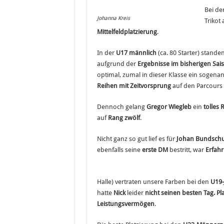
Bei d
Johanna Kreis
Trikot 
Mittelfeldplatzierung
.
In der
U17 männlich
(ca. 80 Starter) stande
aufgrund der
Ergebnisse im bisherigen Sai
optimal, zumal in dieser Klasse ein sogena
Reihen mit Zeitvorsprung
auf den Parcours 
Dennoch gelang
Gregor Wiegleb
ein
tolles
auf
Rang z
wölf
.
Nicht ganz so gut lief es für
Johan Bundsch
ebenfalls seine
erste DM
bestritt, war
Erfah
Halle) vertraten unsere Farben bei den
U19-
hatte
Nick
leider
nicht seinen besten Tag.
Pl
Leistungsvermögen
.