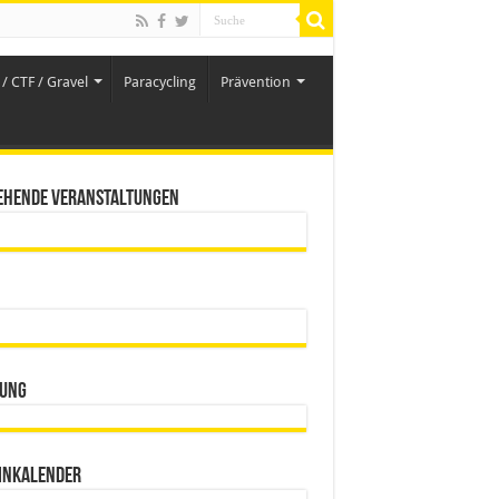
/ CTF / Gravel
Paracycling
Prävention
ehende Veranstaltungen
ung
inkalender