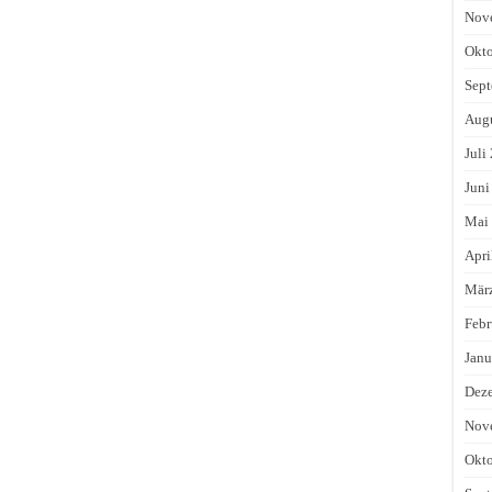
Nov
Okto
Sept
Augu
Juli
Juni
Mai
Apri
Mär
Febr
Janu
Dez
Nov
Okto