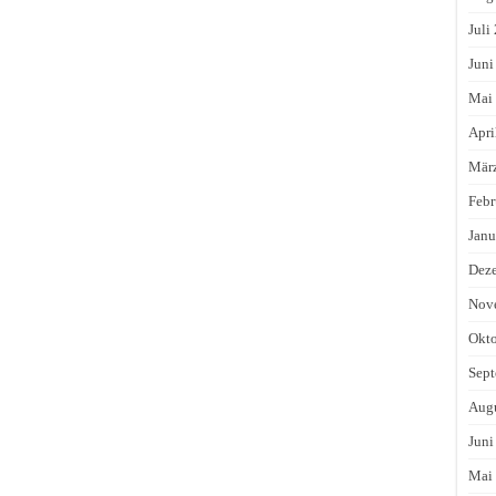
Juli
Juni
Mai
Apri
Mär
Febr
Janu
Dez
Nov
Okto
Sept
Augu
Juni
Mai