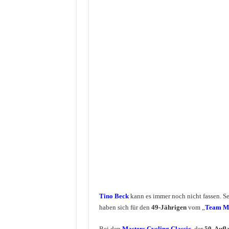
Tino Beck
kann es immer noch nicht fassen. S
haben sich für den
49-Jährigen
vom „
Team M
Bei den
Masters Cycling Classic
, der
50. Aufl