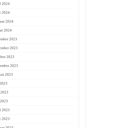
l 2024
z 2024
uar 2024
ar 2024
ember 2023
ember 2023
ber 2023
ember 2023
st 2023
 2023
 2023
 2023
l 2023
z 2023
uar 2023