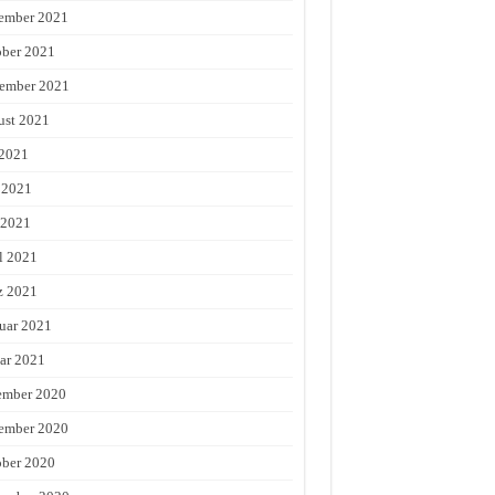
ember 2021
ber 2021
ember 2021
st 2021
 2021
 2021
 2021
l 2021
z 2021
uar 2021
ar 2021
ember 2020
ember 2020
ber 2020