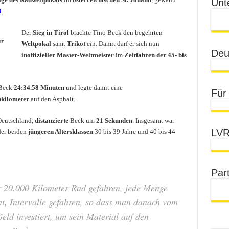
Unt
0
.
Der
Sieg in Tirol
brachte Tino Beck den begehrten
er
Weltpokal
samt
Trikot
ein. Damit darf er sich nun
Deu
inoffizieller Master-Weltmeister
im
Zeitfahren der 45- bis
 Beck
24:34.58 Minuten
und legte damit eine
Für
nkilometer
auf den Asphalt.
Deutschland,
distanzierte
Beck um
21 Sekunden
. Insgesamt war
LVR
er beiden
jüngeren Altersklassen
30 bis 39 Jahre und 40 bis 44
Par
 20.000 Kilometer Rad gefahren, jede Menge
ht, Intervalle gefahren, so dass man danach vom
Geld investiert, um sein Material auf den