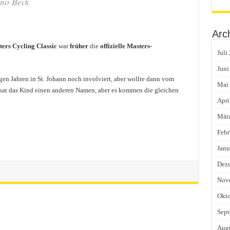
ino Beck
Arc
ers Cycling Classic
war
früher
die
offizielle Masters-
Juli
Juni
gen Jahren in St. Johann noch involviert, aber wollte dann vom
Mai
t hat das Kind einen anderen Namen, aber es kommen die gleichen
Apri
Mär
Febr
Janu
Dez
Nov
Okto
Sept
Augu