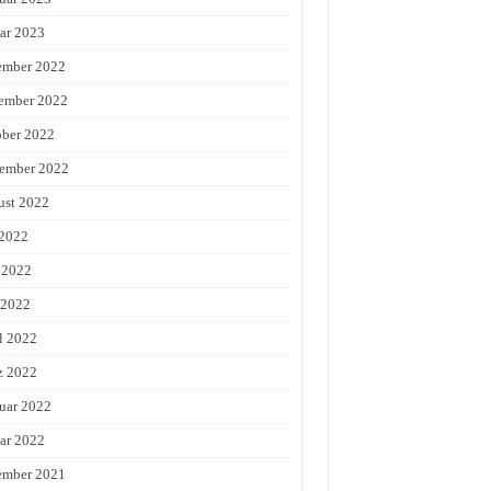
ar 2023
ember 2022
ember 2022
ber 2022
ember 2022
st 2022
 2022
 2022
 2022
l 2022
z 2022
uar 2022
ar 2022
ember 2021