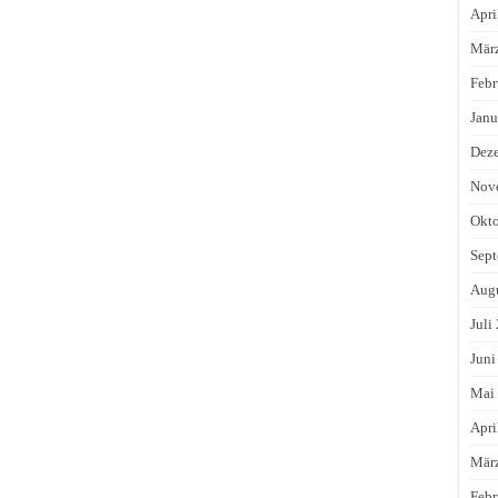
Apri
Mär
Febr
Janu
Dez
Nov
Okto
Sept
Augu
Juli
Juni
Mai
Apri
Mär
Febr