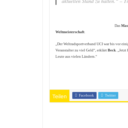
aktuellen Stand zu halten.“ – T
Das
Mast
Weltmeisterschaft
.
„Der Weltradsportverband UCI war bis vor eini
Veranstalter zu viel Geld“, erklärt
Beck
. „Jetz
Leute aus vielen Ländern.“
Facebook
Twitter
Teilen