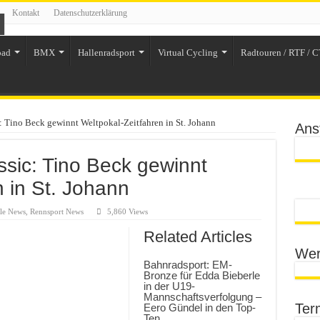
Kontakt
Datenschutzerklärung
oad
BMX
Hallenradsport
Virtual Cycling
Radtouren / RTF / C
: Tino Beck gewinnt Weltpokal-Zeitfahren in St. Johann
Ans
ssic: Tino Beck gewinnt
n in St. Johann
le News
,
Rennsport News
5,860 Views
Related Articles
Wer
Bahnradsport: EM-
Bronze für Edda Bieberle
in der U19-
Mannschaftsverfolgung –
Ter
Eero Gündel in den Top-
Ten