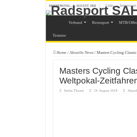
Links
Impressum
DONNERSTAG , 6. AUGUST 2026
Verband
Rennsport
MTB/Offr
Termine
Home
/
Aktuelle News
/
Masters Cycling Classic
Masters Cycling Cla
Weltpokal-Zeitfahre
Stefan Thomé
24. August 2018
Aktuel