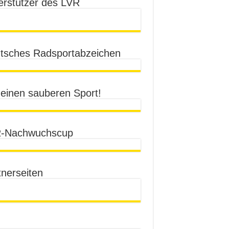
erstützer des LVR
tsches Radsportabzeichen
 einen sauberen Sport!
-Nachwuchscup
tnerseiten