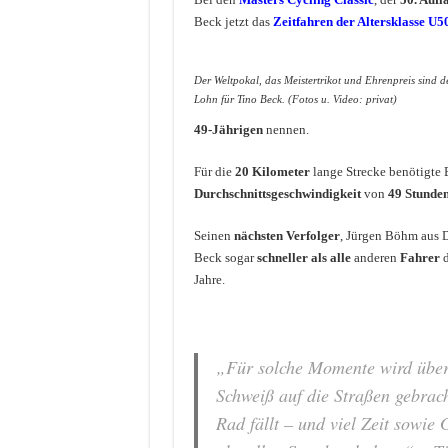
Beck jetzt das
Zeitfahren der Altersklasse U5
Der Weltpokal, das Meistertrikot und Ehrenpreis sind d
Lohn für Tino Beck. (Fotos u. Video: privat)
49-Jährigen
nennen.
Für die
20 Kilometer
lange Strecke benötigte
Durchschnittsgeschwindigkeit
von
49 Stunde
Seinen
nächsten Verfolger
, Jürgen Böhm aus 
Beck sogar
schneller als
alle
anderen
Fahrer
d
Jahre.
„Für solche Momente wird über
Schweiß auf die Straßen gebrac
Rad fällt – und viel Zeit sowie 