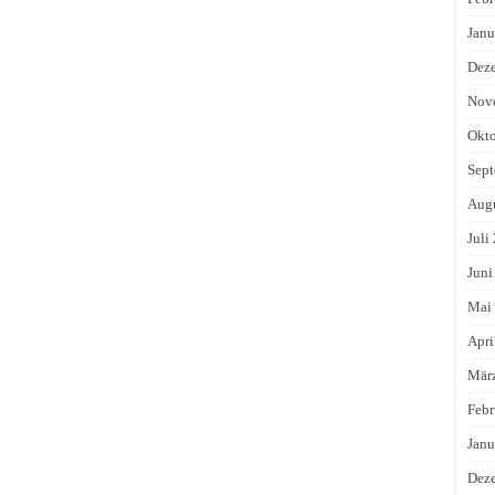
Janu
Dez
Nov
Okto
Sept
Augu
Juli
Juni
Mai
Apri
Mär
Febr
Janu
Dez