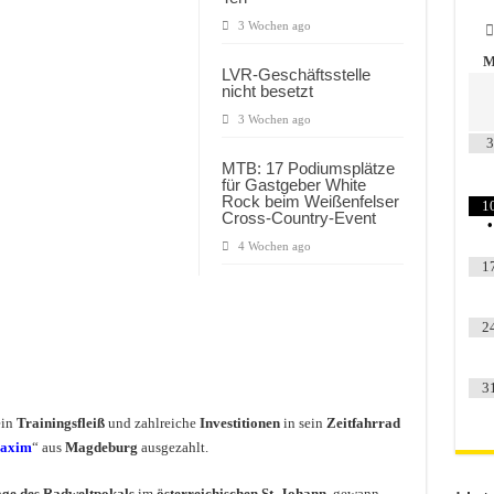
3 Wochen ago
LVR-Geschäftsstelle
nicht besetzt
3 Wochen ago
3
MTB: 17 Podiumsplätze
für Gastgeber White
Rock beim Weißenfelser
1
Cross-Country-Event
•
4 Wochen ago
1
2
3
ein
Trainingsfleiß
und zahlreiche
Investitionen
in sein
Zeitfahrrad
axim
“ aus
Magdeburg
ausgezahlt.
age des Radweltpokals
im
österreichischen St. Johann
, gewann