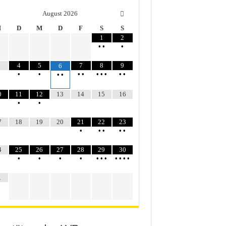
August
2026
M
D
M
D
F
S
S
1
2
•
•
•
4
5
7
8
9
6
•
•
•
•
•
•
•
•
•
•
•
0
11
12
13
14
15
16
•
•
7
18
19
20
21
22
23
•
•
•
•
•
4
25
26
27
28
29
30
•
•
•
•
•
•
•
•
•
•
•
1