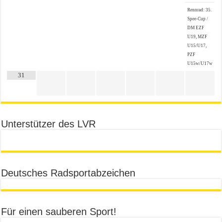
Rennrad: 35.
Spee-Cup /
DM EZF
U19, MZF
U15/U17,
PZF
U15w/U17w
31
Unterstützer des LVR
Deutsches Radsportabzeichen
Für einen sauberen Sport!