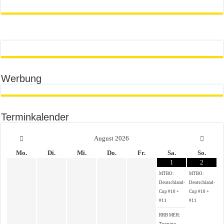
Werbung
Terminkalender
August
2026
Mo.
Di.
Mi.
Do.
Fr.
Sa.
So.
1
2
MTBO:
MTBO:
Deutschland-
Deutschland-
Cup #10 +
Cup #10 +
#11
#11
RRB MER: