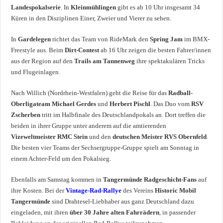
Landespokalserie
. In
Kleinmühlingen
gibt es ab 10 Uhr insgesamt 34
Küren in den Disziplinen Einer, Zweier und Vierer zu sehen.
In
Gardelegen
richtet das Team von RideMark den
Spring Jam
im BMX-
Freestyle aus. Beim
Dirt-Contest
ab 16 Uhr zeigen die besten Fahrer/innen
aus der Region auf den
Trails am Tannenweg
ihre spektakulären Tricks
und Flugeinlagen.
Nach Willich (Nordrhein-Westfalen) geht die Reise für das
Radball-
Oberligateam Michael Gerdes
und
Herbert Pischl
. Das Duo vom
RSV
Zscherben
tritt im Halbfinale des Deutschlandpokals an. Dort treffen die
beiden in ihrer Gruppe unter anderem auf die amtierenden
Vizeweltmeister RMC Stein
und den
deutschen Meister RVS Obernfeld
.
Die besten vier Teams der Sechsergruppe-Gruppe spielt am Sonntag in
einem Achter-Feld um den Pokalsieg.
Ebenfalls am Samstag kommen in
Tangermünde
Radgeschicht-Fans
auf
ihre Kosten. Bei der
Vintage-Rad-Rallye
des Vereins
Historic Mobil
Tangermünde
sind Drahtesel-Liebhaber aus ganz Deutschland dazu
eingeladen, mit ihren
über 30 Jahre alten Fahrrädern
, in passender