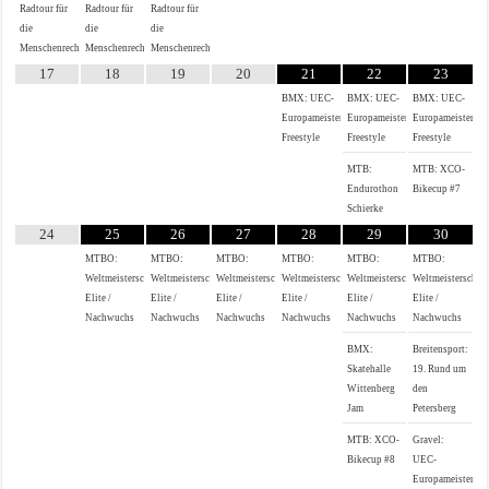
Radtour für
Radtour für
Radtour für
die
die
die
Menschenrechte
Menschenrechte
Menschenrechte
17
18
19
20
21
22
23
BMX: UEC-
BMX: UEC-
BMX: UEC-
Europameisterschaft
Europameisterschaft
Europameistersch
Freestyle
Freestyle
Freestyle
MTB:
MTB: XCO-
Endurothon
Bikecup #7
Schierke
24
25
26
27
28
29
30
MTBO:
MTBO:
MTBO:
MTBO:
MTBO:
MTBO:
Weltmeisterschaften
Weltmeisterschaften
Weltmeisterschaften
Weltmeisterschaften
Weltmeisterschaften
Weltmeisterschaf
Elite /
Elite /
Elite /
Elite /
Elite /
Elite /
Nachwuchs
Nachwuchs
Nachwuchs
Nachwuchs
Nachwuchs
Nachwuchs
BMX:
Breitensport:
Skatehalle
19. Rund um
Wittenberg
den
Jam
Petersberg
MTB: XCO-
Gravel:
Bikecup #8
UEC-
Europameistersch