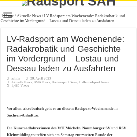
Home
/
Aktuelle News
/
LV-Radsport am Wochenende: Radakrobatik und
Geschichte im Vordergrund – Lostau und Dessau laden zu Ausfahrten
LV-Radsport am Wochenende:
Radakrobatik und Geschichte
im Vordergrund – Lostau und
Dessau laden zu Ausfahrten
admin
28. April 2023
Aktuelle News
,
BMX News
,
Breitensport News
,
Hallenradsport News
1,462 Views
Vor allem
akrobatisch
geht es an diesem
Radsport-Wochenende
in
Sachsen-Anhalt
zu.
Die
Kunstradfahrerinnen
des
VfH Mücheln
,
Naumburger SV
und
RSV
Kleinmühlingen
treffen sich am Samstag zur zweiten Runde der