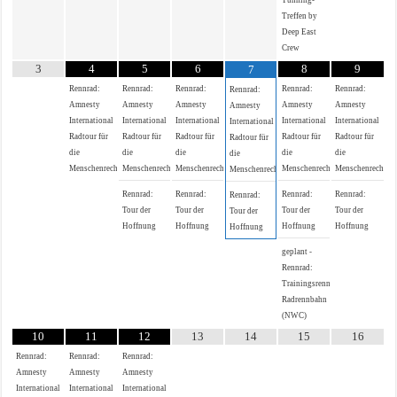
Tunning-
Treffen by
Deep East
Crew
3
4
5
6
8
9
7
Rennrad:
Rennrad:
Rennrad:
Rennrad:
Rennrad:
Rennrad:
Amnesty
Amnesty
Amnesty
Amnesty
Amnesty
Amnesty
International
International
International
International
International
International
Radtour für
Radtour für
Radtour für
Radtour für
Radtour für
Radtour für
die
die
die
die
die
die
Menschenrechte
Menschenrechte
Menschenrechte
Menschenrechte
Menschenrechte
Menschenrechte
Rennrad:
Rennrad:
Rennrad:
Rennrad:
Rennrad:
Tour der
Tour der
Tour der
Tour der
Tour der
Hoffnung
Hoffnung
Hoffnung
Hoffnung
Hoffnung
geplant -
Rennrad:
Trainingsrennen
Radrennbahn
(NWC)
10
11
12
13
14
15
16
Rennrad:
Rennrad:
Rennrad:
Amnesty
Amnesty
Amnesty
International
International
International