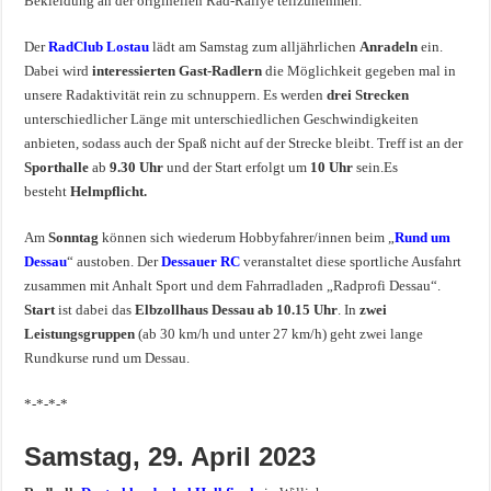
Bekleidung an der originellen Rad-Rallye teilzunehmen.
Der
RadClub Lostau
lädt am Samstag zum alljährlichen
Anradeln
ein.
Dabei wird
interessierten Gast-Radlern
die Möglichkeit gegeben mal in
unsere Radaktivität rein zu schnuppern. Es werden
drei Strecken
unterschiedlicher Länge mit unterschiedlichen Geschwindigkeiten
anbieten, sodass auch der Spaß nicht auf der Strecke bleibt. Treff ist an der
Sporthalle
ab
9.30 Uhr
und der Start erfolgt um
10 Uhr
sein.Es
besteht
Helmpflicht.
Am
Sonntag
können sich wiederum Hobbyfahrer/innen beim „
Rund um
Dessau
“ austoben. Der
Dessauer RC
veranstaltet diese sportliche Ausfahrt
zusammen mit Anhalt Sport und dem Fahrradladen „Radprofi Dessau“.
Start
ist dabei das
Elbzollhaus Dessau ab 10.15 Uhr
. In
zwei
Leistungsgruppen
(ab 30 km/h und unter 27 km/h) geht zwei lange
Rundkurse rund um Dessau.
*-*-*-*
Samstag, 29. April 2023