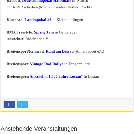
Radball
:
Deutschlandpokal Halbfinale
in Willich
mit RSV Zscherben (Michael Gerdes/ Herbert Pischl)
Kunstrad
:
Landespokal #2
in Kleinmühlingen
BMX Freestyle
:
Spring Jam
in Gardelegen
Ausrichter: RideMark e.V.
Breitensport/Rennrad
:
Rund um Dessau
(Anhalt Sport e.V.)
Breitensport
:
Vintage-Rad-Rallye
in Tangermünde
Breitensport:
Anradeln „1.500 Jahre Lostau
“
in Lostau
Anstehende Veranstaltungen