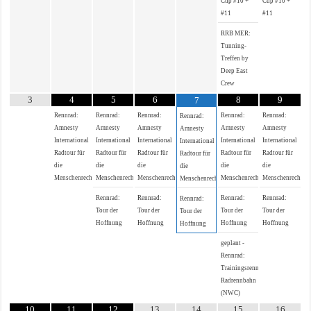
Cup #10 +
Cup #10 +
#11
#11
RRB MER:
Tunning-
Treffen by
Deep East
Crew
3
4
5
6
8
9
7
Rennrad:
Rennrad:
Rennrad:
Rennrad:
Rennrad:
Rennrad:
Amnesty
Amnesty
Amnesty
Amnesty
Amnesty
Amnesty
International
International
International
International
International
International
Radtour für
Radtour für
Radtour für
Radtour für
Radtour für
Radtour für
die
die
die
die
die
die
Menschenrechte
Menschenrechte
Menschenrechte
Menschenrechte
Menschenrechte
Menschenrechte
Rennrad:
Rennrad:
Rennrad:
Rennrad:
Rennrad:
Tour der
Tour der
Tour der
Tour der
Tour der
Hoffnung
Hoffnung
Hoffnung
Hoffnung
Hoffnung
geplant -
Rennrad:
Trainingsrennen
Radrennbahn
(NWC)
10
11
12
13
14
15
16