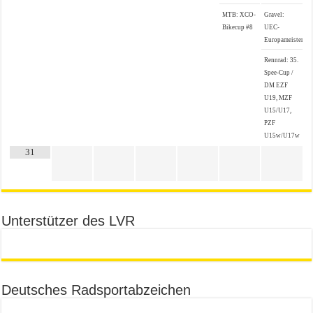
MTB: XCO-
Gravel:
Bikecup #8
UEC-
Europameistersch
Rennrad: 35.
Spee-Cup /
DM EZF
U19, MZF
U15/U17,
PZF
U15w/U17w
31
Unterstützer des LVR
Deutsches Radsportabzeichen