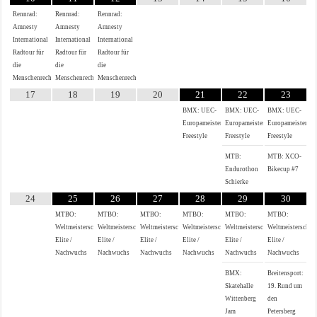
Rennrad:
Rennrad:
Rennrad:
Amnesty
Amnesty
Amnesty
International
International
International
Radtour für
Radtour für
Radtour für
die
die
die
Menschenrechte
Menschenrechte
Menschenrechte
17
18
19
20
21
22
23
BMX: UEC-
BMX: UEC-
BMX: UEC-
Europameisterschaft
Europameisterschaft
Europameistersch
Freestyle
Freestyle
Freestyle
MTB:
MTB: XCO-
Endurothon
Bikecup #7
Schierke
24
25
26
27
28
29
30
MTBO:
MTBO:
MTBO:
MTBO:
MTBO:
MTBO:
Weltmeisterschaften
Weltmeisterschaften
Weltmeisterschaften
Weltmeisterschaften
Weltmeisterschaften
Weltmeisterschaf
Elite /
Elite /
Elite /
Elite /
Elite /
Elite /
Nachwuchs
Nachwuchs
Nachwuchs
Nachwuchs
Nachwuchs
Nachwuchs
BMX:
Breitensport:
Skatehalle
19. Rund um
Wittenberg
den
Jam
Petersberg